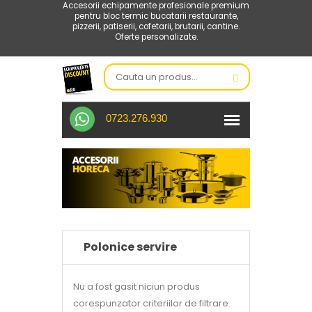
Accesorii echipamente profesionale premium
pentru bloc termic bucatarii restaurante,
pizzerii, patiserii, cofetarii, brutarii, cantine.
Oferte personalizate.
0723.276.930
Polonice servire
Nu a fost gasit niciun produs
corespunzator criteriilor de filtrare.