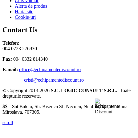
Curs valutar
Alerta de produs
Harta site
Cookie-uri
Contact Us
Telefon:
004 0723 276930
Fax:
004 0332 814340
E-mail:
office@echipamentediscount.ro
cristi@echipamentediscount.ro
© Copyright 2013-2026
S.C. LOGIC CONSULT S.R.L.
. Toate
drepturile rezervate.
$$ |
Sat Balciu, Str. Biserica Sf. Neculai, Nr. 45R
,
Iasi
,
Comuna
Miroslava
,
707305
.
scroll