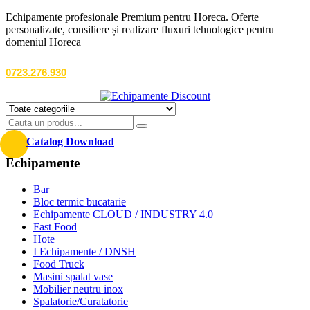
Echipamente profesionale Premium pentru Horeca. Oferte
personalizate, consiliere și realizare fluxuri tehnologice pentru
domeniul Horeca
0723.276.930
Catalog Download
Echipamente
Bar
Bloc termic bucatarie
Echipamente CLOUD / INDUSTRY 4.0
Fast Food
Hote
I Echipamente / DNSH
Food Truck
Masini spalat vase
Mobilier neutru inox
Spalatorie/Curatatorie