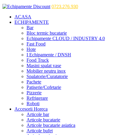
0723.276.930
ACASA
ECHIPAMENTE
Bar
Bloc termic bucatarie
Echipamente CLOUD / INDUSTRY 4.0
Fast Food
Hote
I Echipamente / DNSH
Food Truck
Masini spalat vase
Mobilier neutru inox
Spalatorie/Curatatorie
Pachete
Patiserie/Cofetarie
Pizzerie
Refrigerare
Roboti
Accesorii Horeca
Articole bar
Articole bucatarie
Articole bucatarie asiatica
Articole bufet