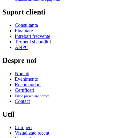
Suport clienti
Consultanta
Finantare
Intrebari frecvente
Termeni si conditii
ANPC
Despre noi
Noutati
Evenimente
Recomandari
Certificari
Filme prezentare horeca
Contact
Util
Cumperi
Vizualizate recent