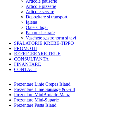
Articole patiserie
Articole pizzerie
Articole servire
Depozitare si transport
Igiena
Oale si tigai
Pahare si carafe
Vaschete gastronorm si tavi
SPALATORIE KREBE-TIPPO
PROMOTII
REFRIGERARE TRUE
CONSULTANTA
FINANTARE
CONTACT
Prezentare Linie Crepes Island
Prezentare Linie Sausage & Grill
Prezentare MiniBrutarie Manz
Prezentare Mini-Suparie
Prezentare Pasta Island