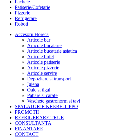
Pachete
Patiserie/Cofetarie
Pizzerie
Refrigerare
Roboti
Accesorii Horeca
Articole bar
Articole bucatarie
Articole bucatarie asiatica
Articole bufet
Articole patiserie
Articole pizzerie
Articole servire
Depozitare si transport
Igiena
Oale si tigai
Pahare si carafe
Vaschete gastronorm si tavi
SPALATORIE KREBE-TIPPO
PROMOTII
REFRIGERARE TRUE
CONSULTANTA
FINANTARE
CONTACT