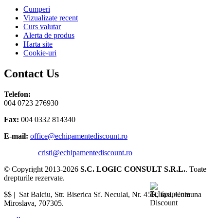
Cumperi
Vizualizate recent
Curs valutar
Alerta de produs
Harta site
Cookie-uri
Contact Us
Telefon:
004 0723 276930
Fax:
004 0332 814340
E-mail:
office@echipamentediscount.ro
cristi@echipamentediscount.ro
© Copyright 2013-2026
S.C. LOGIC CONSULT S.R.L.
. Toate
drepturile rezervate.
$$ |
Sat Balciu, Str. Biserica Sf. Neculai, Nr. 45R
,
Iasi
,
Comuna
Miroslava
,
707305
.