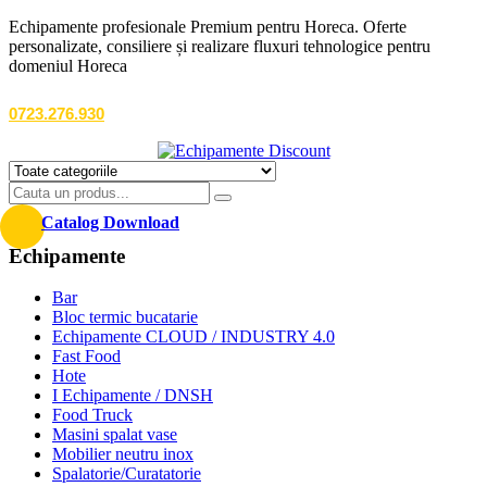
Echipamente profesionale Premium pentru Horeca. Oferte
personalizate, consiliere și realizare fluxuri tehnologice pentru
domeniul Horeca
0723.276.930
Catalog Download
Echipamente
Bar
Bloc termic bucatarie
Echipamente CLOUD / INDUSTRY 4.0
Fast Food
Hote
I Echipamente / DNSH
Food Truck
Masini spalat vase
Mobilier neutru inox
Spalatorie/Curatatorie