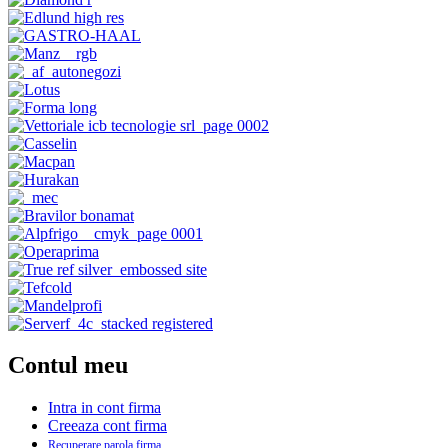
Contul meu
Intra in cont firma
Creeaza cont firma
Recuperare parola firma