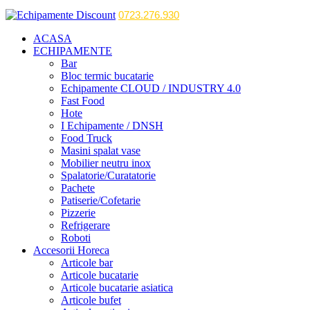
0723.276.930
ACASA
ECHIPAMENTE
Bar
Bloc termic bucatarie
Echipamente CLOUD / INDUSTRY 4.0
Fast Food
Hote
I Echipamente / DNSH
Food Truck
Masini spalat vase
Mobilier neutru inox
Spalatorie/Curatatorie
Pachete
Patiserie/Cofetarie
Pizzerie
Refrigerare
Roboti
Accesorii Horeca
Articole bar
Articole bucatarie
Articole bucatarie asiatica
Articole bufet