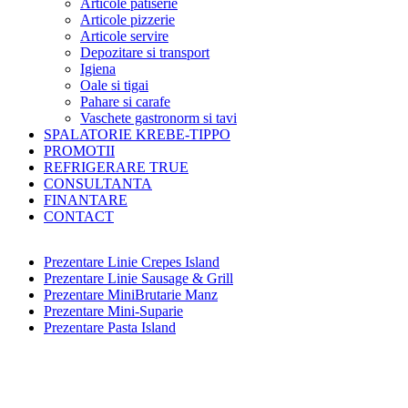
Articole patiserie
Articole pizzerie
Articole servire
Depozitare si transport
Igiena
Oale si tigai
Pahare si carafe
Vaschete gastronorm si tavi
SPALATORIE KREBE-TIPPO
PROMOTII
REFRIGERARE TRUE
CONSULTANTA
FINANTARE
CONTACT
Prezentare Linie Crepes Island
Prezentare Linie Sausage & Grill
Prezentare MiniBrutarie Manz
Prezentare Mini-Suparie
Prezentare Pasta Island