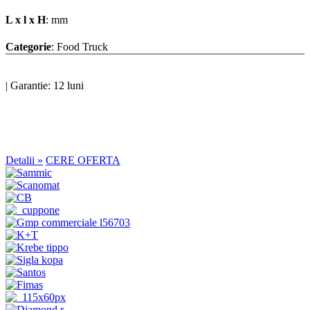
L x l x H
: mm
Categorie
: Food Truck
|
Garantie: 12 luni
Detalii »
CERE OFERTA