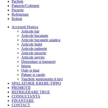
Pachete
Patiserie/Cofetarie
Pizzerie
Refrigerare
Roboti
Accesorii Horeca
Articole bar
Articole bucatarie
Articole bucatarie asiatica
Articole bufet
Articole patiserie
Articole pizzerie
Articole servire
Depozitare si transport
Igiena
Oale si tigai
Pahare si carafe
Vaschete gastronorm si tavi
SPALATORIE KREBE-TIPPO
PROMOTII
REFRIGERARE TRUE
CONSULTANTA
FINANTARE
CONTACT