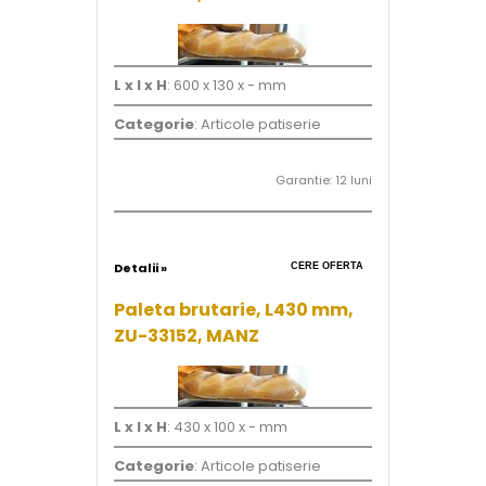
L x l x H
: 600 x 130 x - mm
Categorie
: Articole patiserie
Garantie: 12 luni
Detalii »
CERE OFERTA
Paleta brutarie, L430 mm,
ZU-33152, MANZ
L x l x H
: 430 x 100 x - mm
Categorie
: Articole patiserie