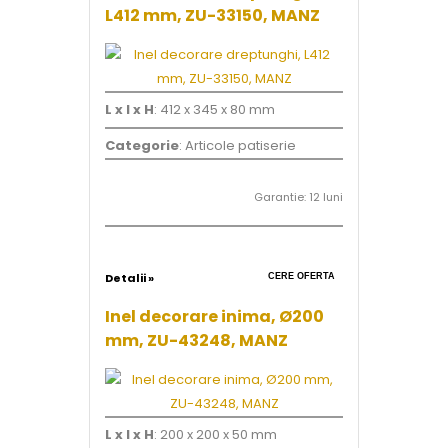
L412 mm, ZU-33150, MANZ
L x l x H
: 412 x 345 x 80 mm
Categorie
: Articole patiserie
Garantie: 12 luni
Detalii »
CERE OFERTA
Inel decorare inima, Ø200
mm, ZU-43248, MANZ
L x l x H
: 200 x 200 x 50 mm