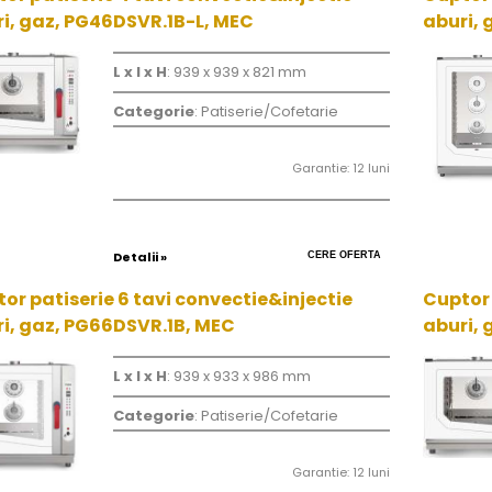
i, gaz, PG46DSVR.1B-L, MEC
aburi, 
L x l x H
: 939 x 939 x 821 mm
Categorie
: Patiserie/Cofetarie
Garantie: 12 luni
Detalii »
CERE OFERTA
or patiserie 6 tavi convectie&injectie
Cuptor 
i, gaz, PG66DSVR.1B, MEC
aburi, 
L x l x H
: 939 x 933 x 986 mm
Categorie
: Patiserie/Cofetarie
Garantie: 12 luni