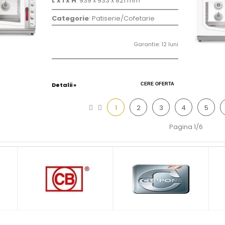
L x l x H
: 939 x 933 x 821 mm
Categorie
: Patiserie/Cofetarie
Garantie: 12 luni
Detalii »
CERE OFERTA
1
2
3
4
5
Pagina 1/6