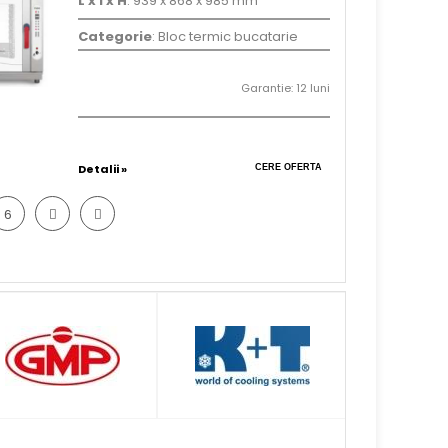
L x l x H
: 939 x 868 x 985 mm
Categorie
: Bloc termic bucatarie
Garantie: 12 luni
Detalii »
CERE OFERTA
6