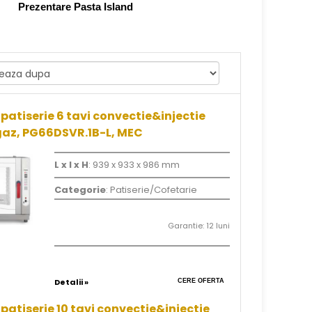
Prezentare Pasta Island
patiserie 6 tavi convectie&injectie
gaz, PG66DSVR.1B-L, MEC
L x l x H
: 939 x 933 x 986 mm
Categorie
: Patiserie/Cofetarie
Garantie: 12 luni
Detalii »
CERE OFERTA
patiserie 10 tavi convectie&injectie