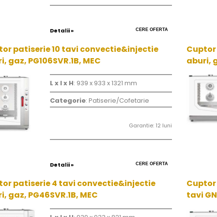
Detalii »
CERE OFERTA
or patiserie 10 tavi convectie&injectie
Cuptor 
i, gaz, PG106SVR.1B, MEC
aburi, 
L x l x H
: 939 x 933 x 1321 mm
Categorie
: Patiserie/Cofetarie
Garantie: 12 luni
Detalii »
CERE OFERTA
or patiserie 4 tavi convectie&injectie
Cuptor 
i, gaz, PG46SVR.1B, MEC
tavi GN