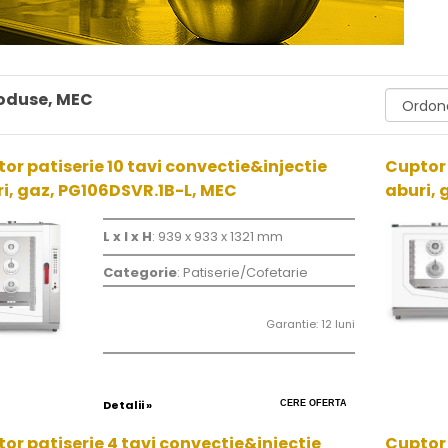
oduse, MEC
or patiserie 10 tavi convectie&injectie
Cuptor 
i, gaz, PG106DSVR.1B-L, MEC
aburi, 
L x l x H
: 939 x 933 x 1321 mm
Categorie
: Patiserie/Cofetarie
Garantie: 12 luni
Detalii »
CERE OFERTA
or patiserie 4 tavi convectie&injectie
Cuptor 