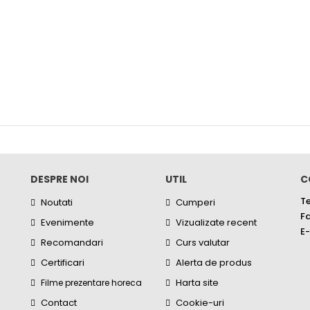
DESPRE NOI
UTIL
C
Te
Noutati
Cumperi
Fa
Evenimente
Vizualizate recent
E-
Recomandari
Curs valutar
Certificari
Alerta de produs
Harta site
Filme prezentare horeca
Contact
Cookie-uri