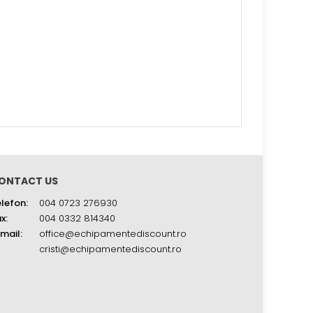
ONTACT US
lefon:
004 0723 276930
x:
004 0332 814340
mail:
office@echipamentediscount.ro
cristi@echipamentediscount.ro