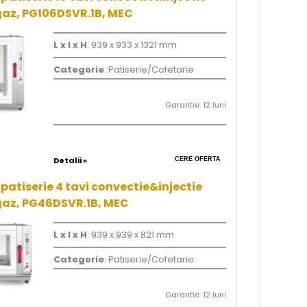
gaz, PG106DSVR.1B, MEC
L x l x H
: 939 x 933 x 1321 mm
Categorie
: Patiserie/Cofetarie
Garantie: 12 luni
Detalii »
CERE OFERTA
patiserie 4 tavi convectie&injectie
gaz, PG46DSVR.1B, MEC
L x l x H
: 939 x 939 x 821 mm
Categorie
: Patiserie/Cofetarie
Garantie: 12 luni