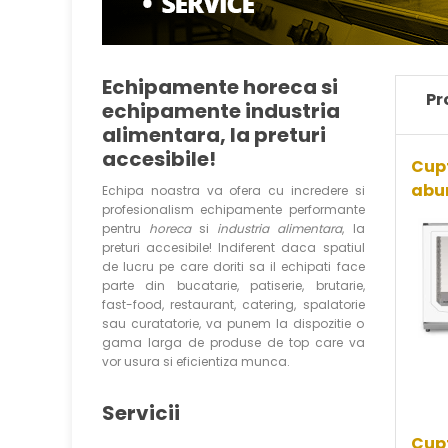
Echipamente horeca si
Pr
echipamente industria
alimentara, la preturi
accesibile!
Cupt
abur
Echipa noastra va ofera cu incredere si
profesionalism echipamente performante
pentru
horeca
si
industria alimentara
, la
preturi accesibile! Indiferent daca spatiul
de lucru pe care doriti sa il echipati face
parte din bucatarie, patiserie, brutarie,
fast-food, restaurant, catering, spalatorie
sau curatatorie, va punem la dispozitie o
gama larga de produse de top care va
vor usura si eficientiza munca.
Servicii
Cupt