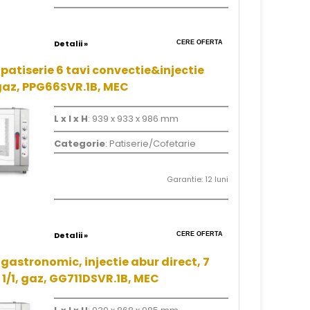
Detalii »
CERE OFERTA
patiserie 6 tavi convectie&injectie
gaz, PPG66SVR.1B, MEC
L x l x H
: 939 x 933 x 986 mm
Categorie
: Patiserie/Cofetarie
Garantie: 12 luni
Detalii »
CERE OFERTA
gastronomic, injectie abur direct, 7
 1/1, gaz, GG711DSVR.1B, MEC