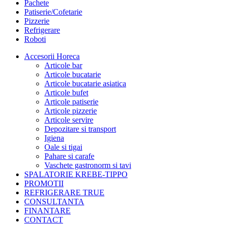
Pachete
Patiserie/Cofetarie
Pizzerie
Refrigerare
Roboti
Accesorii Horeca
Articole bar
Articole bucatarie
Articole bucatarie asiatica
Articole bufet
Articole patiserie
Articole pizzerie
Articole servire
Depozitare si transport
Igiena
Oale si tigai
Pahare si carafe
Vaschete gastronorm si tavi
SPALATORIE KREBE-TIPPO
PROMOTII
REFRIGERARE TRUE
CONSULTANTA
FINANTARE
CONTACT