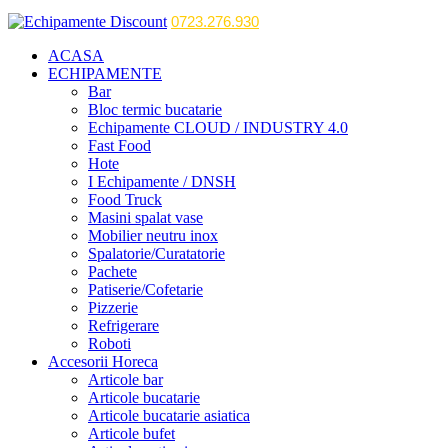
0723.276.930
ACASA
ECHIPAMENTE
Bar
Bloc termic bucatarie
Echipamente CLOUD / INDUSTRY 4.0
Fast Food
Hote
I Echipamente / DNSH
Food Truck
Masini spalat vase
Mobilier neutru inox
Spalatorie/Curatatorie
Pachete
Patiserie/Cofetarie
Pizzerie
Refrigerare
Roboti
Accesorii Horeca
Articole bar
Articole bucatarie
Articole bucatarie asiatica
Articole bufet