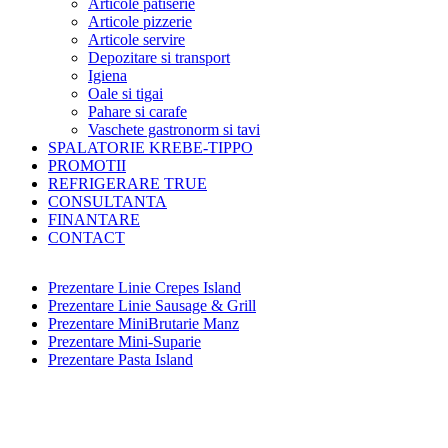
Articole patiserie
Articole pizzerie
Articole servire
Depozitare si transport
Igiena
Oale si tigai
Pahare si carafe
Vaschete gastronorm si tavi
SPALATORIE KREBE-TIPPO
PROMOTII
REFRIGERARE TRUE
CONSULTANTA
FINANTARE
CONTACT
Prezentare Linie Crepes Island
Prezentare Linie Sausage & Grill
Prezentare MiniBrutarie Manz
Prezentare Mini-Suparie
Prezentare Pasta Island