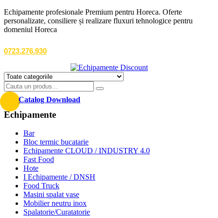
Echipamente profesionale Premium pentru Horeca. Oferte
personalizate, consiliere și realizare fluxuri tehnologice pentru
domeniul Horeca
0723.276.930
Catalog Download
Echipamente
Bar
Bloc termic bucatarie
Echipamente CLOUD / INDUSTRY 4.0
Fast Food
Hote
I Echipamente / DNSH
Food Truck
Masini spalat vase
Mobilier neutru inox
Spalatorie/Curatatorie