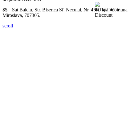
$$ |
Sat Balciu, Str. Biserica Sf. Neculai, Nr. 45R
,
Iasi
,
Comuna
Miroslava
,
707305
.
scroll