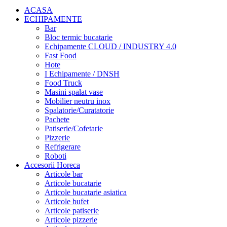
ACASA
ECHIPAMENTE
Bar
Bloc termic bucatarie
Echipamente CLOUD / INDUSTRY 4.0
Fast Food
Hote
I Echipamente / DNSH
Food Truck
Masini spalat vase
Mobilier neutru inox
Spalatorie/Curatatorie
Pachete
Patiserie/Cofetarie
Pizzerie
Refrigerare
Roboti
Accesorii Horeca
Articole bar
Articole bucatarie
Articole bucatarie asiatica
Articole bufet
Articole patiserie
Articole pizzerie