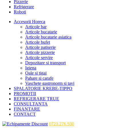
Pizzerie
Refrigerare
Roboti
Accesorii Horeca
Articole bar
Articole bucatarie
Articole bucatarie asiatica
Articole bufet
Articole patiserie
Articole pizzerie
Articole servire
Depozitare si transport
Igiena
Oale si tigai
Pahare si carafe
Vaschete gastronorm si tavi
SPALATORIE KREBE-TIPPO
PROMOTII
REFRIGERARE TRUE
CONSULTANTA
FINANTARE
CONTACT
0723.276.930