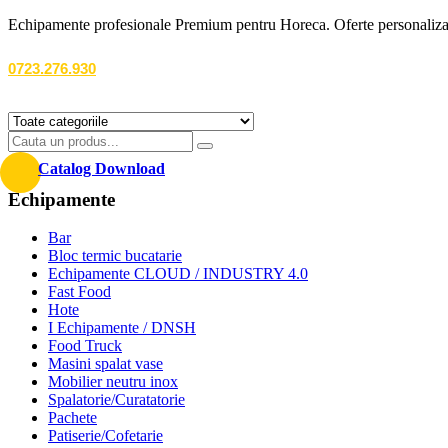
Echipamente profesionale Premium pentru Horeca. Oferte personalizate
0723.276.930
Catalog Download
Echipamente
Bar
Bloc termic bucatarie
Echipamente CLOUD / INDUSTRY 4.0
Fast Food
Hote
I Echipamente / DNSH
Food Truck
Masini spalat vase
Mobilier neutru inox
Spalatorie/Curatatorie
Pachete
Patiserie/Cofetarie