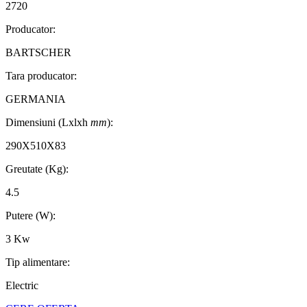
2720
Producator:
BARTSCHER
Tara producator:
GERMANIA
Dimensiuni (Lxlxh
mm
):
290X510X83
Greutate (Kg):
4.5
Putere (W):
3 Kw
Tip alimentare:
Electric