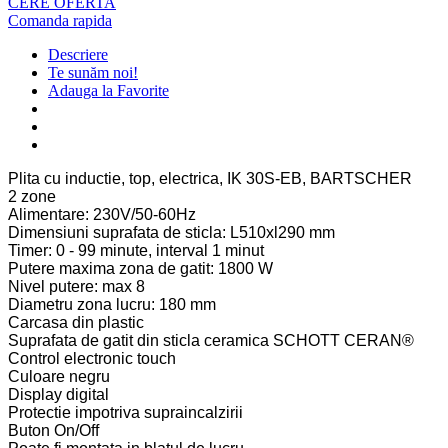
CERE OFERTA
Comanda rapida
Descriere
Te sunăm noi!
Adauga la Favorite
Plita cu inductie, top, electrica, IK 30S-EB, BARTSCHER
2 zone
Alimentare: 230V/50-60Hz
Dimensiuni suprafata de sticla: L510xl290 mm
Timer: 0 - 99 minute, interval 1 minut
Putere maxima zona de gatit: 1800 W
Nivel putere: max 8
Diametru zona lucru: 180 mm
Carcasa din plastic
Suprafata de gatit din sticla ceramica SCHOTT CERAN®
Control electronic touch
Culoare negru
Display digital
Protectie impotriva supraincalzirii
Buton On/Off