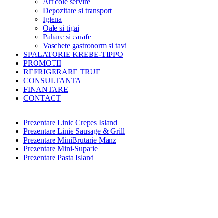
Articole servire
Depozitare si transport
Igiena
Oale si tigai
Pahare si carafe
Vaschete gastronorm si tavi
SPALATORIE KREBE-TIPPO
PROMOTII
REFRIGERARE TRUE
CONSULTANTA
FINANTARE
CONTACT
Prezentare Linie Crepes Island
Prezentare Linie Sausage & Grill
Prezentare MiniBrutarie Manz
Prezentare Mini-Suparie
Prezentare Pasta Island