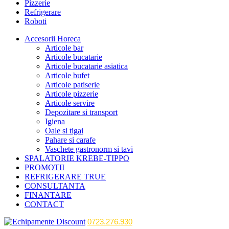
Pizzerie
Refrigerare
Roboti
Accesorii Horeca
Articole bar
Articole bucatarie
Articole bucatarie asiatica
Articole bufet
Articole patiserie
Articole pizzerie
Articole servire
Depozitare si transport
Igiena
Oale si tigai
Pahare si carafe
Vaschete gastronorm si tavi
SPALATORIE KREBE-TIPPO
PROMOTII
REFRIGERARE TRUE
CONSULTANTA
FINANTARE
CONTACT
0723.276.930