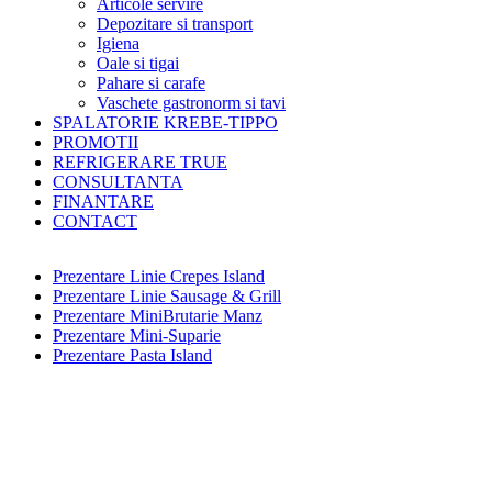
Articole servire
Depozitare si transport
Igiena
Oale si tigai
Pahare si carafe
Vaschete gastronorm si tavi
SPALATORIE KREBE-TIPPO
PROMOTII
REFRIGERARE TRUE
CONSULTANTA
FINANTARE
CONTACT
Prezentare Linie Crepes Island
Prezentare Linie Sausage & Grill
Prezentare MiniBrutarie Manz
Prezentare Mini-Suparie
Prezentare Pasta Island