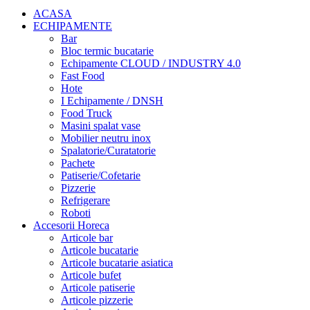
ACASA
ECHIPAMENTE
Bar
Bloc termic bucatarie
Echipamente CLOUD / INDUSTRY 4.0
Fast Food
Hote
I Echipamente / DNSH
Food Truck
Masini spalat vase
Mobilier neutru inox
Spalatorie/Curatatorie
Pachete
Patiserie/Cofetarie
Pizzerie
Refrigerare
Roboti
Accesorii Horeca
Articole bar
Articole bucatarie
Articole bucatarie asiatica
Articole bufet
Articole patiserie
Articole pizzerie