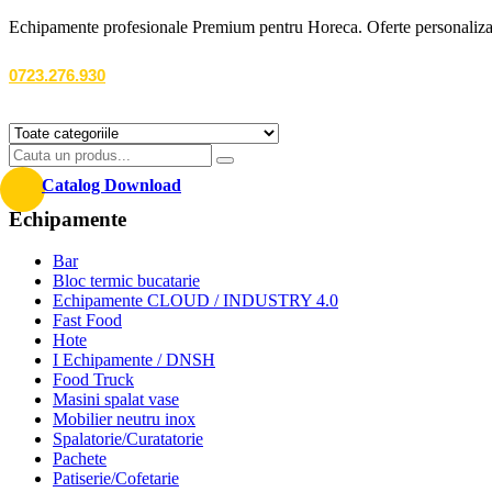
Echipamente profesionale Premium pentru Horeca. Oferte personalizate
0723.276.930
Catalog Download
Echipamente
Bar
Bloc termic bucatarie
Echipamente CLOUD / INDUSTRY 4.0
Fast Food
Hote
I Echipamente / DNSH
Food Truck
Masini spalat vase
Mobilier neutru inox
Spalatorie/Curatatorie
Pachete
Patiserie/Cofetarie