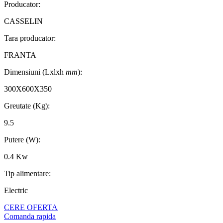
Producator:
CASSELIN
Tara producator:
FRANTA
Dimensiuni (Lxlxh
mm
):
300X600X350
Greutate (Kg):
9.5
Putere (W):
0.4 Kw
Tip alimentare:
Electric
CERE OFERTA
Comanda rapida