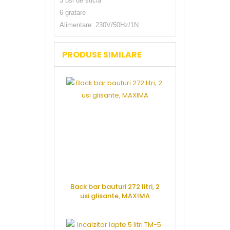
3 usi de sticla
6 gratare
Alimentare: 230V/50Hz/1N
PRODUSE SIMILARE
Back bar bauturi 272 litri, 2
Masina cubu
usi glisante, MAXIMA
european, 20
apa, SC
CERE OFERTA
CERE 