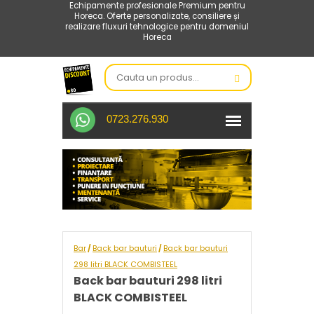
Echipamente profesionale Premium pentru
Horeca. Oferte personalizate, consiliere și
realizare fluxuri tehnologice pentru domeniul
Horeca
0723.276.930
Bar
Back bar bauturi
Back bar bauturi
/
/
298 litri BLACK COMBISTEEL
Back bar bauturi 298 litri
BLACK COMBISTEEL