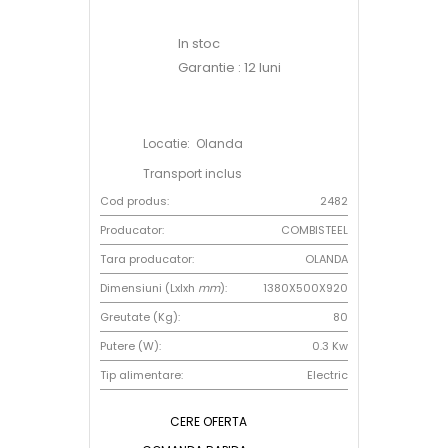
In stoc
Garantie : 12 luni
Locatie: Olanda
Transport inclus
Cod produs:
2482
Producator:
COMBISTEEL
Tara producator:
OLANDA
Dimensiuni (Lxlxh
mm
):
1380X500X920
Greutate (Kg):
80
Putere (W):
0.3 Kw
Tip alimentare:
Electric
CERE OFERTA