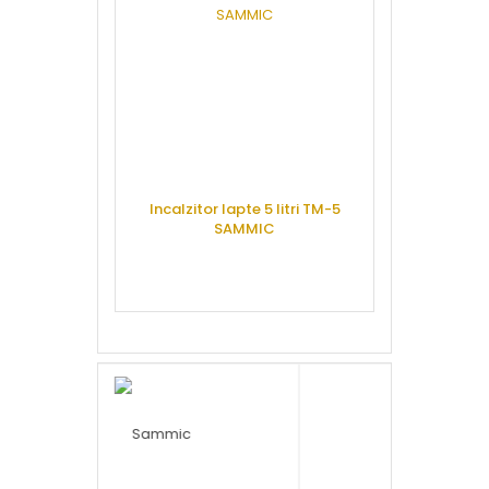
Incalzitor lapte 5 litri TM-5
SAMMIC
Masina cubu
glont 60 kg, r
ICE 60
CERE OFERTA
CERE 