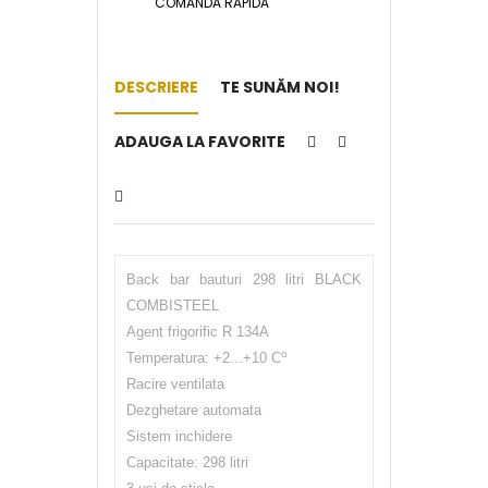
COMANDA RAPIDA
DESCRIERE
TE SUNĂM NOI!
ADAUGA LA FAVORITE
Back bar bauturi 298 litri BLACK
COMBISTEEL
Agent frigorific R 134A
o
Temperatura: +2...+10 C
Racire ventilata
Dezghetare automata
Sistem inchidere
Capacitate: 298 litri