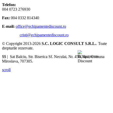
Telefon:
004 0723 276930
Fax:
004 0332 814340
E-mail:
office@echipamentediscount.ro
cristi@echipamentediscount.ro
© Copyright 2013-2026
S.C. LOGIC CONSULT S.R.L.
. Toate
drepturile rezervate.
$$ |
Sat Balciu, Str. Biserica Sf. Neculai, Nr. 45R
,
Iasi
,
Comuna
Miroslava
,
707305
.
scroll