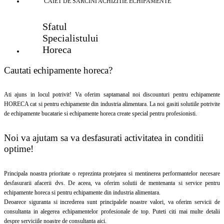
CAIET DE SARCINI ACHIZITIE
ECHIPAMENTE
Sfatul
Specialistului
Horeca
Cautati echipamente horeca?
Ati ajuns in locul potrivit! Va oferim saptamanal noi discounturi pentru echipamente
HORECA cat si pentru echipamente din industria alimentara. La noi gasiti solutiile potrivite
de echipamente bucatarie si echipamente horeca create special pentru profesionisti.
Noi va ajutam sa va desfasurati activitatea in conditii
optime!
Principala noastra prioritate o reprezinta protejarea si mentinerea performantelor necesare
desfasurarii afacerii dvs. De aceea, va oferim solutii de mentenanta si service pentru
echipamente horeca si pentru echipamente din industria alimentara.
Deoarece siguranta si increderea sunt principalele noastre valori, va oferim servicii de
consultanta in alegerea echipamentelor profesionale de top. Puteti citi mai multe detalii
despre serviciile noastre de consultanta aici.