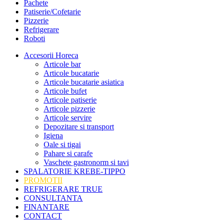
Pachete
Patiserie/Cofetarie
Pizzerie
Refrigerare
Roboti
Accesorii Horeca
Articole bar
Articole bucatarie
Articole bucatarie asiatica
Articole bufet
Articole patiserie
Articole pizzerie
Articole servire
Depozitare si transport
Igiena
Oale si tigai
Pahare si carafe
Vaschete gastronorm si tavi
SPALATORIE KREBE-TIPPO
PROMOTII
REFRIGERARE TRUE
CONSULTANTA
FINANTARE
CONTACT