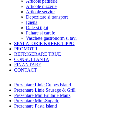
Articole patiserie
Articole pizzerie
Articole servire
Depozitare si transport
Igiena
Oale si tigai
Pahare si carafe
Vaschete gastronorm si tavi
SPALATORIE KREBE-TIPPO
PROMOTII
REFRIGERARE TRUE
CONSULTANTA
FINANTARE
CONTACT
Prezentare Linie Crepes Island
Prezentare Linie Sausage & Grill
Prezentare MiniBrutarie Manz
Prezentare Mini-Suparie
Prezentare Pasta Island