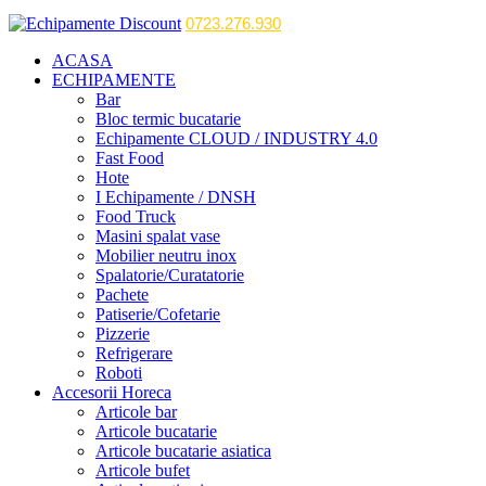
0723.276.930
ACASA
ECHIPAMENTE
Bar
Bloc termic bucatarie
Echipamente CLOUD / INDUSTRY 4.0
Fast Food
Hote
I Echipamente / DNSH
Food Truck
Masini spalat vase
Mobilier neutru inox
Spalatorie/Curatatorie
Pachete
Patiserie/Cofetarie
Pizzerie
Refrigerare
Roboti
Accesorii Horeca
Articole bar
Articole bucatarie
Articole bucatarie asiatica
Articole bufet