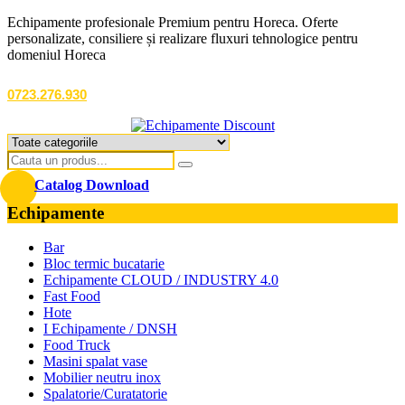
Echipamente profesionale Premium pentru Horeca. Oferte
personalizate, consiliere și realizare fluxuri tehnologice pentru
domeniul Horeca
0723.276.930
Catalog Download
Echipamente
Bar
Bloc termic bucatarie
Echipamente CLOUD / INDUSTRY 4.0
Fast Food
Hote
I Echipamente / DNSH
Food Truck
Masini spalat vase
Mobilier neutru inox
Spalatorie/Curatatorie