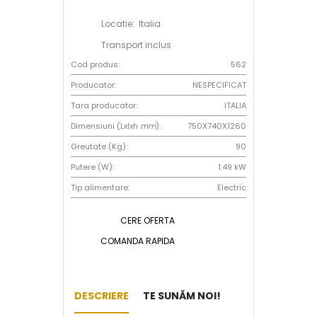
Locatie: Italia
Transport inclus
Cod produs:
562
Producator:
NESPECIFICAT
Tara producator:
ITALIA
Dimensiuni (Lxlxh
mm
):
750X740X1260
Greutate (Kg):
90
Putere (W):
1.49 kW
Tip alimentare:
Electric
CERE OFERTA
COMANDA RAPIDA
DESCRIERE
TE SUNĂM NOI!