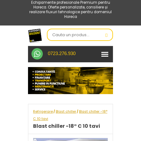
Echipamente profesionale Premium pentru
Horeca. Oferte personalizate, consiliere și
realizare fluxuri tehnologice pentru domeniul
Horeca
0723.276.930
Refrigerare
Blast chiller
Blast chiller -18°
/
/
C 10 tavi
Blast chiller -18° C 10 tavi