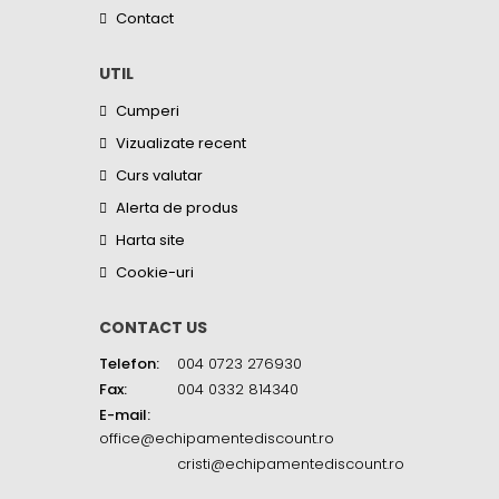
Contact
UTIL
Cumperi
Vizualizate recent
Curs valutar
Alerta de produs
Harta site
Cookie-uri
CONTACT US
Telefon:
004 0723 276930
Fax:
004 0332 814340
E-mail:
office@echipamentediscount.ro
cristi@echipamentediscount.ro