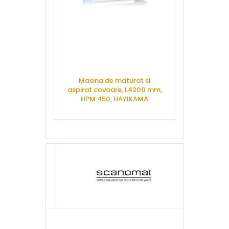
Masina de maturat si
Centrifuga c
aspirat covoare, L4200 mm,
mm, NORMAL L
HPM 450, HAYIKAMA
40, H
CERE OFERTA
CERE 