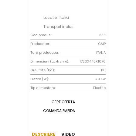
Locatie: Italia
Transport inclus
Cod produs:
838
Producator:
GMP
Tara producator:
ITALIA
Dimensiuni (Lxlxh
mm
):
1720X445X1070
Greutate (Kg):
110
Putere (W):
6.9 Kw
Tip alimentare:
Electric
CERE OFERTA
COMANDA RAPIDA
DESCRIERE
VIDEO