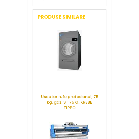
PRODUSE SIMILARE
Uscator rufe profesional, 75
Masina de 
kg, gaz, ST 75 G, KREBE
profesionala
TIPPO
PCF 111 PV,
CERE OFERTA
CERE 