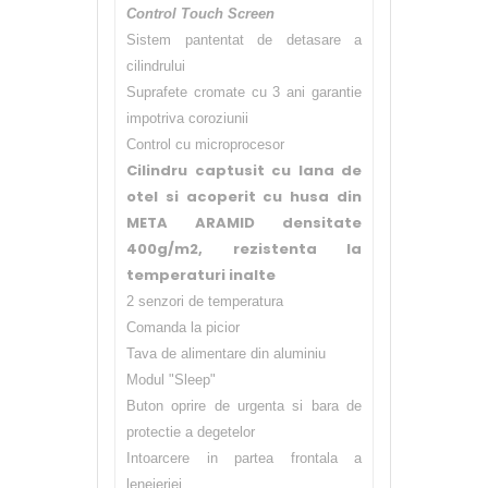
Control Touch Screen
Sistem pantentat de detasare a
cilindrului
Suprafete cromate cu 3 ani garantie
impotriva coroziunii
Control cu microprocesor
Cilindru captusit cu lana de
otel si acoperit cu husa din
META ARAMID densitate
400g/m2, rezistenta la
temperaturi inalte
2 senzori de temperatura
Comanda la picior
Tava de alimentare din aluminiu
Modul "Sleep"
Buton oprire de urgenta si bara de
protectie a degetelor
Intoarcere in partea frontala a
lenejeriei