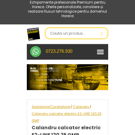
Echipamente profesionale Premium pentru
Horeca. Oferte personalizate, consiliere și
realizare fluxuri tehnologice pentru domeniul
Horeca
0723.276.930
Spalatorie/Curatatorie
Calandru
/
/
Calandru calcator electric E2-LINE 120.25
GMP
Calandru calcator electric
E2-LINE 120.25 GMP