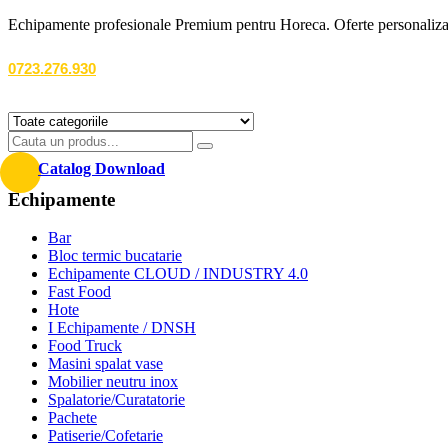
Echipamente profesionale Premium pentru Horeca. Oferte personalizate
0723.276.930
Catalog Download
Echipamente
Bar
Bloc termic bucatarie
Echipamente CLOUD / INDUSTRY 4.0
Fast Food
Hote
I Echipamente / DNSH
Food Truck
Masini spalat vase
Mobilier neutru inox
Spalatorie/Curatatorie
Pachete
Patiserie/Cofetarie