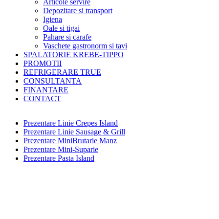
Articole servire
Depozitare si transport
Igiena
Oale si tigai
Pahare si carafe
Vaschete gastronorm si tavi
SPALATORIE KREBE-TIPPO
PROMOTII
REFRIGERARE TRUE
CONSULTANTA
FINANTARE
CONTACT
Prezentare Linie Crepes Island
Prezentare Linie Sausage & Grill
Prezentare MiniBrutarie Manz
Prezentare Mini-Suparie
Prezentare Pasta Island