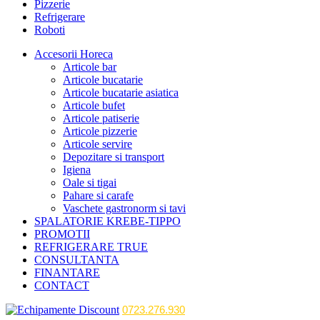
Pizzerie
Refrigerare
Roboti
Accesorii Horeca
Articole bar
Articole bucatarie
Articole bucatarie asiatica
Articole bufet
Articole patiserie
Articole pizzerie
Articole servire
Depozitare si transport
Igiena
Oale si tigai
Pahare si carafe
Vaschete gastronorm si tavi
SPALATORIE KREBE-TIPPO
PROMOTII
REFRIGERARE TRUE
CONSULTANTA
FINANTARE
CONTACT
0723.276.930