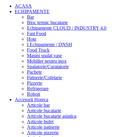
ACASA
ECHIPAMENTE
Bar
Bloc termic bucatarie
Echipamente CLOUD / INDUSTRY 4.0
Fast Food
Hote
I Echipamente / DNSH
Food Truck
Masini spalat vase
Mobilier neutru inox
Spalatorie/Curatatorie
Pachete
Patiserie/Cofetarie
Pizzerie
Refrigerare
Roboti
Accesorii Horeca
Articole bar
Articole bucatarie
Articole bucatarie asiatica
Articole bufet
Articole patiserie
Articole pizzerie