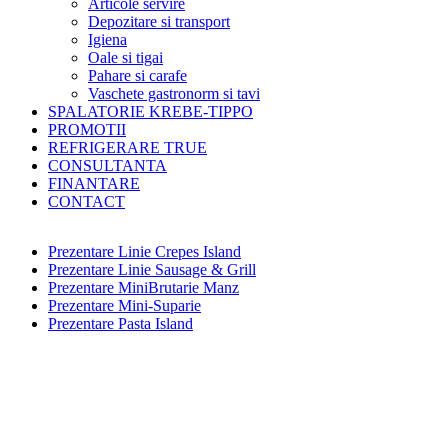
Articole servire
Depozitare si transport
Igiena
Oale si tigai
Pahare si carafe
Vaschete gastronorm si tavi
SPALATORIE KREBE-TIPPO
PROMOTII
REFRIGERARE TRUE
CONSULTANTA
FINANTARE
CONTACT
Prezentare Linie Crepes Island
Prezentare Linie Sausage & Grill
Prezentare MiniBrutarie Manz
Prezentare Mini-Suparie
Prezentare Pasta Island