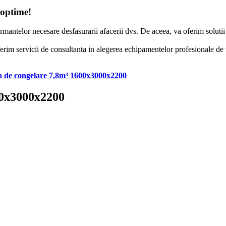
 optime!
formantelor necesare desfasurarii afacerii dvs. De aceea, va oferim solut
erim servicii de consultanta in alegerea echipamentelor profesionale de to
a de congelare 7,8m³ 1600x3000x2200
00x3000x2200