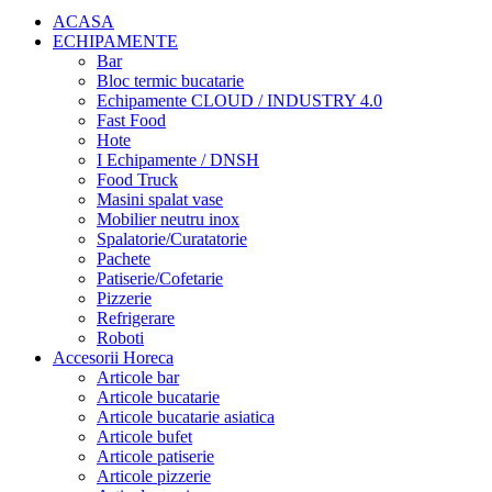
ACASA
ECHIPAMENTE
Bar
Bloc termic bucatarie
Echipamente CLOUD / INDUSTRY 4.0
Fast Food
Hote
I Echipamente / DNSH
Food Truck
Masini spalat vase
Mobilier neutru inox
Spalatorie/Curatatorie
Pachete
Patiserie/Cofetarie
Pizzerie
Refrigerare
Roboti
Accesorii Horeca
Articole bar
Articole bucatarie
Articole bucatarie asiatica
Articole bufet
Articole patiserie
Articole pizzerie