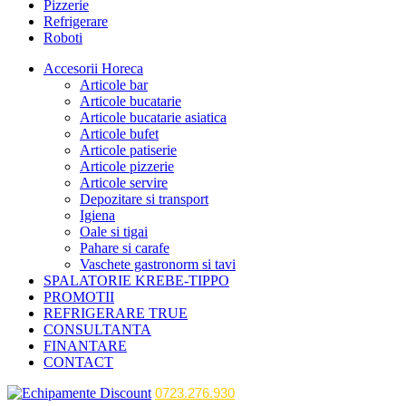
Pizzerie
Refrigerare
Roboti
Accesorii Horeca
Articole bar
Articole bucatarie
Articole bucatarie asiatica
Articole bufet
Articole patiserie
Articole pizzerie
Articole servire
Depozitare si transport
Igiena
Oale si tigai
Pahare si carafe
Vaschete gastronorm si tavi
SPALATORIE KREBE-TIPPO
PROMOTII
REFRIGERARE TRUE
CONSULTANTA
FINANTARE
CONTACT
0723.276.930