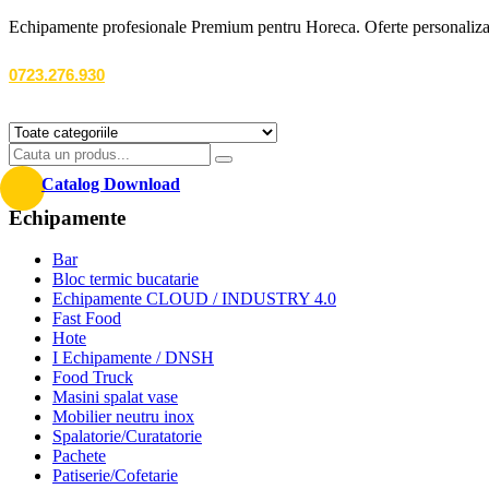
Echipamente profesionale Premium pentru Horeca. Oferte personalizate
0723.276.930
Catalog Download
Echipamente
Bar
Bloc termic bucatarie
Echipamente CLOUD / INDUSTRY 4.0
Fast Food
Hote
I Echipamente / DNSH
Food Truck
Masini spalat vase
Mobilier neutru inox
Spalatorie/Curatatorie
Pachete
Patiserie/Cofetarie