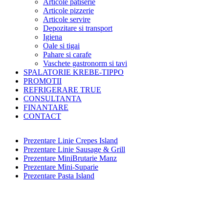
Articole patiserie
Articole pizzerie
Articole servire
Depozitare si transport
Igiena
Oale si tigai
Pahare si carafe
Vaschete gastronorm si tavi
SPALATORIE KREBE-TIPPO
PROMOTII
REFRIGERARE TRUE
CONSULTANTA
FINANTARE
CONTACT
Prezentare Linie Crepes Island
Prezentare Linie Sausage & Grill
Prezentare MiniBrutarie Manz
Prezentare Mini-Suparie
Prezentare Pasta Island