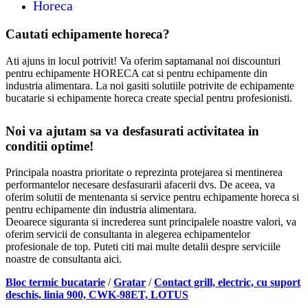
Horeca
Cautati echipamente horeca?
Ati ajuns in locul potrivit! Va oferim saptamanal noi discounturi
pentru echipamente HORECA cat si pentru echipamente din
industria alimentara. La noi gasiti solutiile potrivite de echipamente
bucatarie si echipamente horeca create special pentru profesionisti.
Noi va ajutam sa va desfasurati activitatea in
conditii optime!
Principala noastra prioritate o reprezinta protejarea si mentinerea
performantelor necesare desfasurarii afacerii dvs. De aceea, va
oferim solutii de mentenanta si service pentru echipamente horeca si
pentru echipamente din industria alimentara.
Deoarece siguranta si increderea sunt principalele noastre valori, va
oferim servicii de consultanta in alegerea echipamentelor
profesionale de top. Puteti citi mai multe detalii despre serviciile
noastre de consultanta aici.
Bloc termic bucatarie
/
Gratar
/
Contact grill, electric, cu suport
deschis, linia 900, CWK-98ET, LOTUS