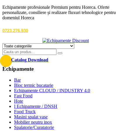
Echipamente profesionale Premium pentru Horeca. Oferte
personalizate, consiliere și realizare fluxuri tehnologice pentru
domeniul Horeca
0723.276.930
Catalog Download
Echipamente
Bar
Bloc termic bucatarie
Echipamente CLOUD / INDUSTRY 4.0
Fast Food
Hote
I Echipamente / DNSH
Food Truck
Masini spalat vase
Mobilier neutru inox
Spalatorie/Curatatorie