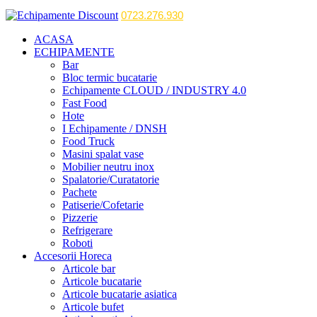
0723.276.930
ACASA
ECHIPAMENTE
Bar
Bloc termic bucatarie
Echipamente CLOUD / INDUSTRY 4.0
Fast Food
Hote
I Echipamente / DNSH
Food Truck
Masini spalat vase
Mobilier neutru inox
Spalatorie/Curatatorie
Pachete
Patiserie/Cofetarie
Pizzerie
Refrigerare
Roboti
Accesorii Horeca
Articole bar
Articole bucatarie
Articole bucatarie asiatica
Articole bufet