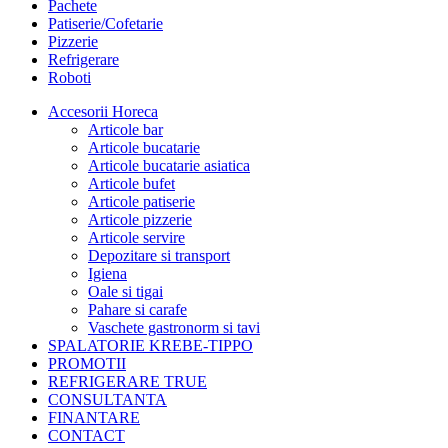
Pachete
Patiserie/Cofetarie
Pizzerie
Refrigerare
Roboti
Accesorii Horeca
Articole bar
Articole bucatarie
Articole bucatarie asiatica
Articole bufet
Articole patiserie
Articole pizzerie
Articole servire
Depozitare si transport
Igiena
Oale si tigai
Pahare si carafe
Vaschete gastronorm si tavi
SPALATORIE KREBE-TIPPO
PROMOTII
REFRIGERARE TRUE
CONSULTANTA
FINANTARE
CONTACT