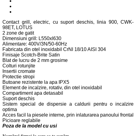
Contact grill, electric, cu suport deschis, linia 900, CWK-
98ET, LOTUS
2 zone de gatit
Dimensiuni grill: L550xl630
Alimentare: 400V/3N/50-60Hz
Fabricata din otel inoxidabil CrNI 18/10 AISI 304
Finisaje Scotch-Brite Satin
Blat de lucru de 2 mm grosime
Colturi rotunjite
Insertii cromate
Protectie stropi
Butoane rezistente la apa IPX5
Element de incalzire, rotativ, din otel inoxidabil
Compartiment apa detasabil
Suport deschis
Sistem special de dispersie a caldurii pentru o incalzire
optima
Acces facil la piesele interne, prin inlaturarea panoului frontal
Picioare reglabile
Poza de la model cu usi