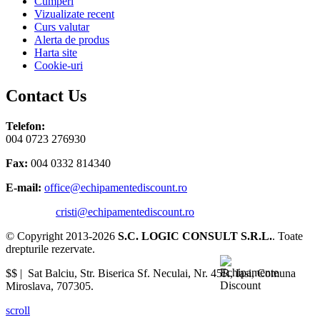
Cumperi
Vizualizate recent
Curs valutar
Alerta de produs
Harta site
Cookie-uri
Contact Us
Telefon:
004 0723 276930
Fax:
004 0332 814340
E-mail:
office@echipamentediscount.ro
cristi@echipamentediscount.ro
© Copyright 2013-2026
S.C. LOGIC CONSULT S.R.L.
. Toate
drepturile rezervate.
$$ |
Sat Balciu, Str. Biserica Sf. Neculai, Nr. 45R
,
Iasi
,
Comuna
Miroslava
,
707305
.
scroll