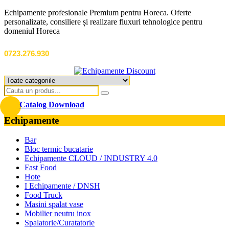
Echipamente profesionale Premium pentru Horeca. Oferte
personalizate, consiliere și realizare fluxuri tehnologice pentru
domeniul Horeca
0723.276.930
Catalog Download
Echipamente
Bar
Bloc termic bucatarie
Echipamente CLOUD / INDUSTRY 4.0
Fast Food
Hote
I Echipamente / DNSH
Food Truck
Masini spalat vase
Mobilier neutru inox
Spalatorie/Curatatorie