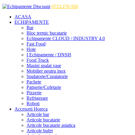
0723.276.930
ACASA
ECHIPAMENTE
Bar
Bloc termic bucatarie
Echipamente CLOUD / INDUSTRY 4.0
Fast Food
Hote
I Echipamente / DNSH
Food Truck
Masini spalat vase
Mobilier neutru inox
Spalatorie/Curatatorie
Pachete
Patiserie/Cofetarie
Pizzerie
Refrigerare
Roboti
Accesorii Horeca
Articole bar
Articole bucatarie
Articole bucatarie asiatica
Articole bufet