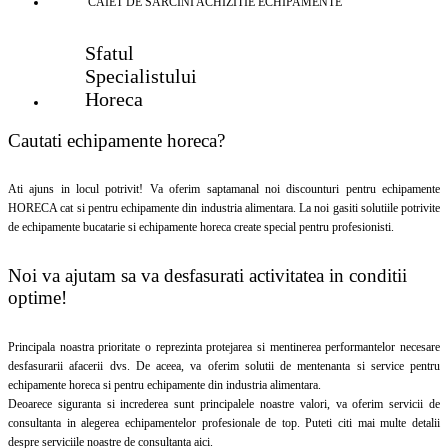
CAIET DE SARCINI ACHIZITIE
ECHIPAMENTE
Sfatul
Specialistului
Horeca
Cautati echipamente horeca?
Ati ajuns in locul potrivit! Va oferim saptamanal noi discounturi pentru echipamente
HORECA cat si pentru echipamente din industria alimentara. La noi gasiti solutiile potrivite
de echipamente bucatarie si echipamente horeca create special pentru profesionisti.
Noi va ajutam sa va desfasurati activitatea in conditii
optime!
Principala noastra prioritate o reprezinta protejarea si mentinerea performantelor necesare
desfasurarii afacerii dvs. De aceea, va oferim solutii de mentenanta si service pentru
echipamente horeca si pentru echipamente din industria alimentara.
Deoarece siguranta si increderea sunt principalele noastre valori, va oferim servicii de
consultanta in alegerea echipamentelor profesionale de top. Puteti citi mai multe detalii
despre serviciile noastre de consultanta aici.