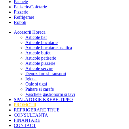
Pachete
Patiserie/Cofetarie
Pizzerie
Refrigerare
Roboti
Accesorii Horeca
Articole bar
Articole bucatarie
Articole bucatarie asiatica
Articole bufet
Articole patiserie
Articole pizzerie
Articole servire
Depozitare si transport
Igiena
Oale si tigai
Pahare si carafe
Vaschete gastronorm si tavi
SPALATORIE KREBE-TIPPO
PROMOTII
REFRIGERARE TRUE
CONSULTANTA
FINANTARE
CONTACT