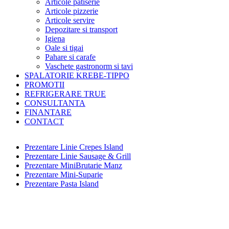
Articole patiserie
Articole pizzerie
Articole servire
Depozitare si transport
Igiena
Oale si tigai
Pahare si carafe
Vaschete gastronorm si tavi
SPALATORIE KREBE-TIPPO
PROMOTII
REFRIGERARE TRUE
CONSULTANTA
FINANTARE
CONTACT
Prezentare Linie Crepes Island
Prezentare Linie Sausage & Grill
Prezentare MiniBrutarie Manz
Prezentare Mini-Suparie
Prezentare Pasta Island