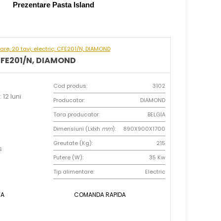
Prezentare Pasta Island
re, 20 tavi, electric, CFE201/N, DIAMOND
 CFE201/N, DIAMOND
Cod produs:
3102
 12 luni
Producator:
DIAMOND
Tara producator:
BELGIA
Dimensiuni (Lxlxh
mm
):
890X900X1700
Greutate (Kg):
215
s
Putere (W):
35 Kw
Tip alimentare:
Electric
TA
COMANDA RAPIDA