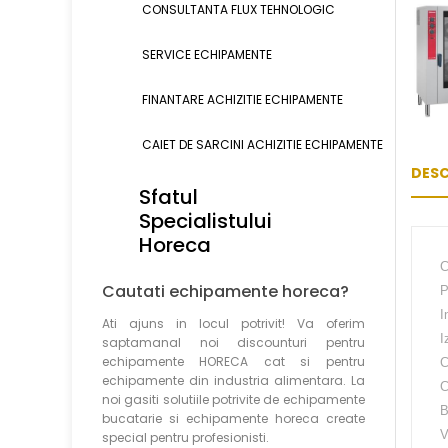
CONSULTANTA FLUX TEHNOLOGIC
SERVICE ECHIPAMENTE
FINANTARE ACHIZITIE ECHIPAMENTE
CAIET DE SARCINI ACHIZITIE
ECHIPAMENTE
DESC
Sfatul
Specialistului
Horeca
C
Cautati echipamente horeca?
P
I
Ati ajuns in locul potrivit! Va oferim
I
saptamanal noi discounturi pentru
echipamente HORECA cat si pentru
C
echipamente din industria alimentara. La
C
noi gasiti solutiile potrivite de echipamente
B
bucatarie si echipamente horeca create
V
special pentru profesionisti.