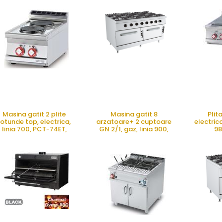
Masina gatit 2 plite
Masina gatit 8
Plit
rotunde top, electrica,
arzatoare+ 2 cuptoare
electrica
linia 700, PCT-74ET,
GN 2/1, gaz, linia 900,
98
LOTUS
G9K213G KUSINA
CERE OFERTA
CERE OFERTA
CE