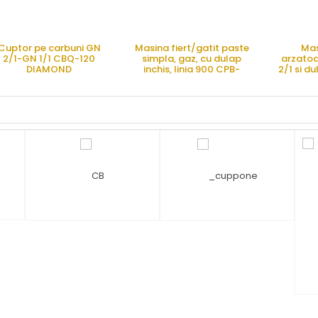
Cuptor pe carbuni GN
Masina fiert/gatit paste
Mas
2/1-GN 1/1 CBQ-120
simpla, gaz, cu dulap
arzatoa
DIAMOND
inchis, linia 900 CPB-
2/1 si d
98G LOTUS
linia 7
CERE OFERTA
CERE OFERTA
CE