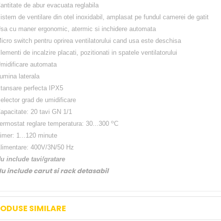
antitate de abur evacuata reglabila
istem de ventilare din otel inoxidabil, amplasat pe fundul camerei de gatit
sa cu maner ergonomic, atermic si inchidere automata
icro switch pentru oprirea ventilatorului cand usa este deschisa
lementi de incalzire placati, pozitionati in spatele ventilatorului
midificare automata
umina laterala
tansare perfecta IPX5
elector grad de umidificare
apacitate: 20 tavi GN 1/1
o
ermostat reglare temperatura: 30...300
C
imer: 1...120 minute
limentare: 400V/3N/50 Hz
u include tavi/gratare
u include carut si rack detasabil
ODUSE SIMILARE