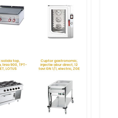
a solida top,
Cuptor gastronomic,
Plita striata
, linia 900, TPT-
injectie abur direct, 12
electrica, li
ET, LOTUS
tavi GN 1/1, electric, ZGE
FTRT-68ET 
1211 TC.1B, MEC
RE OFERTA
CERE OFERTA
CERE OFE