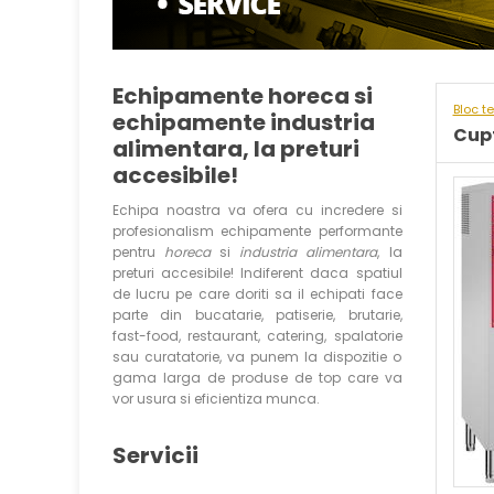
Echipamente horeca si
Bloc t
echipamente industria
Cupt
alimentara, la preturi
accesibile!
Echipa noastra va ofera cu incredere si
profesionalism echipamente performante
pentru
horeca
si
industria alimentara
, la
preturi accesibile! Indiferent daca spatiul
de lucru pe care doriti sa il echipati face
parte din bucatarie, patiserie, brutarie,
fast-food, restaurant, catering, spalatorie
sau curatatorie, va punem la dispozitie o
gama larga de produse de top care va
vor usura si eficientiza munca.
Servicii