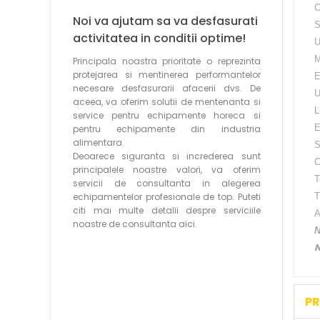
C
Noi va ajutam sa va desfasurati
S
activitatea in conditii optime!
U
M
Principala noastra prioritate o reprezinta
protejarea si mentinerea performantelor
E
necesare desfasurarii afacerii dvs. De
U
aceea, va oferim solutii de mentenanta si
L
service pentru echipamente horeca si
E
pentru echipamente din industria
alimentara.
S
Deoarece siguranta si increderea sunt
C
principalele noastre valori, va oferim
T
servicii de consultanta in alegerea
echipamentelor profesionale de top. Puteti
T
citi mai multe detalii despre serviciile
A
noastre de consultanta aici.
N
N
PR