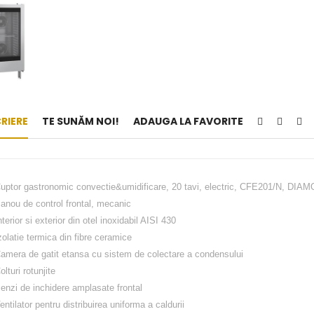
RIERE
TE SUNĂM NOI!
ADAUGA LA FAVORITE
uptor gastronomic convectie&umidificare, 20 tavi, electric, CFE201/N, DIA
anou de control frontal, mecanic
nterior si exterior din otel inoxidabil AISI 430
zolatie termica din fibre ceramice
amera de gatit etansa cu sistem de colectare a condensului
olturi rotunjite
enzi de inchidere amplasate frontal
entilator pentru distribuirea uniforma a caldurii