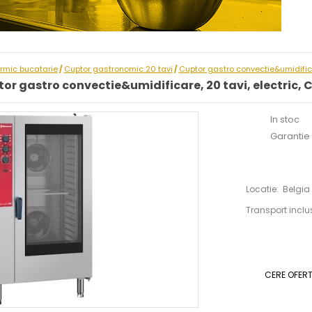
ermic bucatarie
Cuptor gastronomic 20 tavi
Cuptor gastro convectie&umidifica
/
/
or gastro convectie&umidificare, 20 tavi, electric,
In stoc
Garantie :
Locatie: Belgia
Transport inclu
CERE OFER