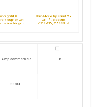
ina gatit 6
Bain Marie tip carut 2 x
re + cuptor GN
GN 1/1, electric,
ulap deschis gaz,
CCBM2V, CASSELIN
00, G7K211G-W,
KUSINA
RE OFERTA
CERE OFERTA