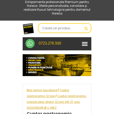
Echipamente profesionale Premium pentru
Horeca. Oferte personalizate, consiliere și
realizare fluxuri tehnologice pentru domeniul
Horeca
0723.276.930
Bloc termic bucatarie
Cuptor
/
gastronomic 12 tavi
Cuptor gastronomic,
/
injectie abur direct, 12 tavi GN 1/1, gaz,
GG1211DSVR.1B-L, MEC
Cuptor gastronomic,