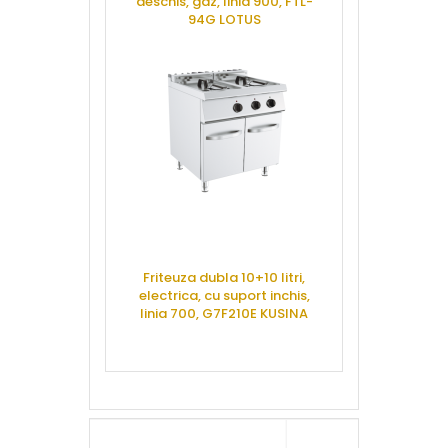
deschis, gaz, linia 900, FTL-
indirecta,
94G LOTUS
GASTR
CERE OFERTA
CERE 
Friteuza dubla 10+10 litri,
Masina gatit
electrica, cu suport inchis,
gaz + cup
linia 700, G7F210E KUSINA
electric, li
78GPE
CERE OFERTA
CERE 