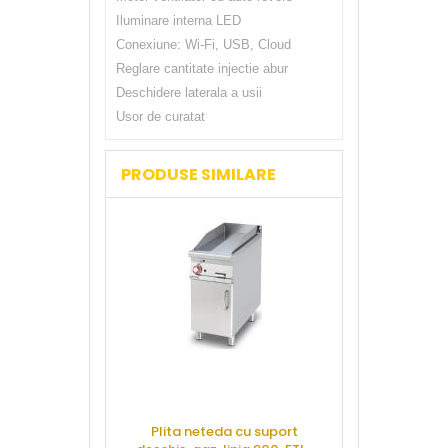
Iluminare interna LED
Conexiune: Wi-Fi, USB, Cloud
Reglare cantitate injectie abur
Deschidere laterala a usii
Usor de curatat
PRODUSE SIMILARE
Plita neteda cu suport
Marmita 200 l