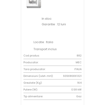
In stoc
Garantie : 12 luni
Locatie: Italia
Transport inclus
Cod produs:
882
Producator:
MEC
Tara producator:
ITALIA
Dimensiuni (Lxlxh
mm
):
939X868X1321
Greutate (Kg):
164
Putere (W):
0.58 kW
Tip alimentare:
Gaz