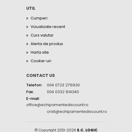
UTIL
Cumperi
Vizualizate recent
Curs valutar
Alerta de produs
Harta site
Cookie-uri
CONTACT US
Telefon:
004 0723 276930
Fax:
004 0332 814340
E-mail:
office@echipamentediscount.ro
cristi@echipamentediscount.ro
© Copyright 2013-2026
S.C. LOGIC