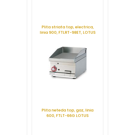
Plita striata top, electrica,
Masina
linia 900, FTLRT-98ET, LOTUS
arzatoare+c
gaz si dulap
700, CF6-7
CERE OFERTA
CERE 
Plita neteda top, gaz, linia
600, FTLT-66G LOTUS
Plita striata 
700, FTRT
CERE OFERTA