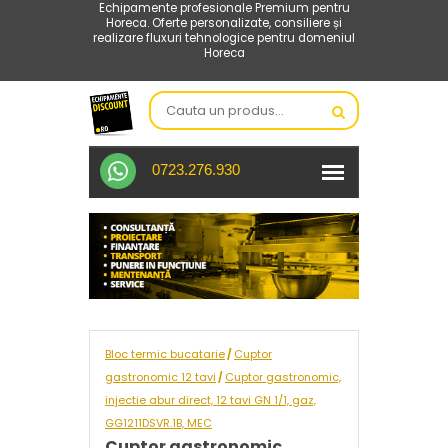
Echipamente profesionale Premium pentru
Horeca. Oferte personalizate, consiliere și
realizare fluxuri tehnologice pentru domeniul
Horeca
0723.276.930
Bloc termic bucatarie
Cuptor
/
gastronomic 12 tavi
Cuptor gastronomic,
/
injectie abur direct, 12 tavi GN 1/1, gaz,
GG1211DSVR.1B, MEC
Cuptor gastronomic,