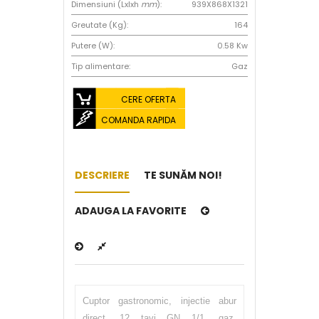
Dimensiuni (Lxlxh
mm
):
939X868X1321
Greutate (Kg):
164
Putere (W):
0.58 Kw
Tip alimentare:
Gaz
CERE OFERTA
COMANDA RAPIDA
DESCRIERE
TE SUNĂM NOI!
ADAUGA LA FAVORITE
Cuptor gastronomic, injectie abur
direct, 12 tavi GN 1/1, gaz,