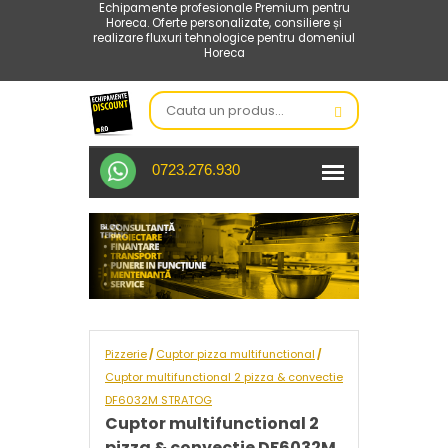
Echipamente profesionale Premium pentru
Horeca. Oferte personalizate, consiliere și
realizare fluxuri tehnologice pentru domeniul
Horeca
0723.276.930
Pizzerie
Cuptor pizza multifunctional
/
/
Cuptor multifunctional 2 pizza & convectie
DF6032M STRATOG
Cuptor multifunctional 2
pizza & convectie DF6032M