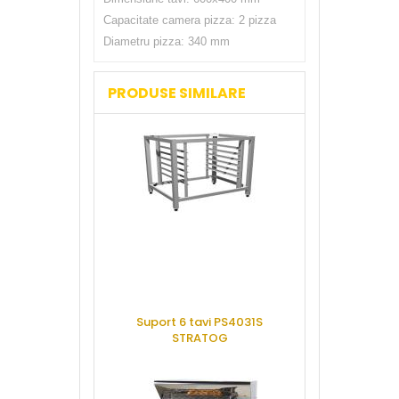
Capacitate camera pizza: 2 pizza
Diametru pizza: 340 mm
PRODUSE SIMILARE
Suport 6 tavi PS4031S
Cuptor vatr
STRATOG
electric, TZ4
CUP
CERE OFERTA
CERE 