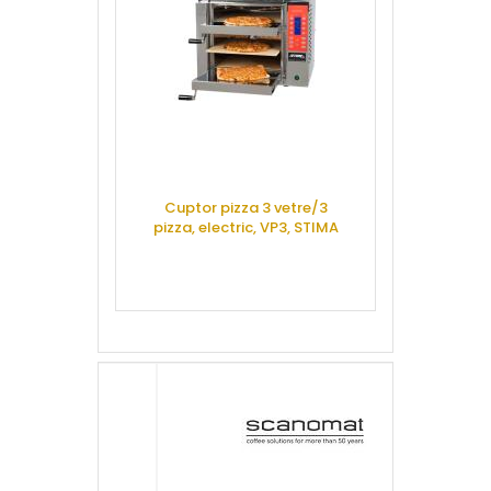
Cuptor pizza 3 vetre/3
pizza, electric, VP3, STIMA
Cuptor vatra
electric, ES 
100-12
CERE OFERTA
CERE 