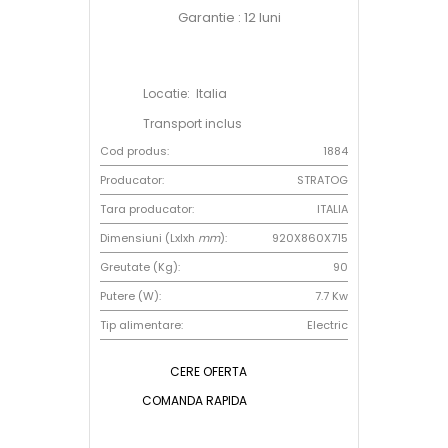
Garantie : 12 luni
Locatie: Italia
Transport inclus
Cod produs:
1884
Producator:
STRATOG
Tara producator:
ITALIA
Dimensiuni (Lxlxh
mm
):
920X860X715
Greutate (Kg):
90
Putere (W):
7.7 Kw
Tip alimentare:
Electric
CERE OFERTA
COMANDA RAPIDA