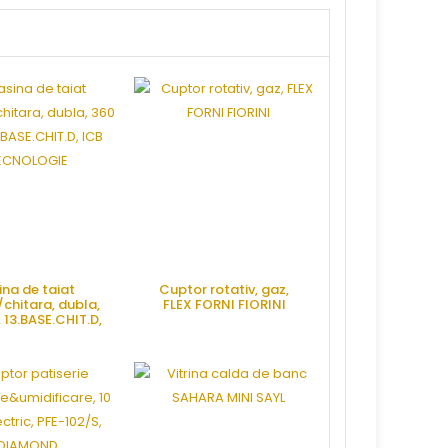
na de taiat
Cuptor rotativ, gaz,
Rasnita zahar,
i/chitara, dubla,
FLEX FORNI FIORINI
MCZ65, MA
13.BASE.CHIT.D,
TECNOLOGIE
RE OFERTA
CERE OFERTA
CERE OFE