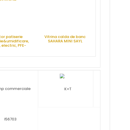
or patiserie
Vitrina calda de banc
ie&umidificare,
SAHARA MINI SAYL
, electric, PFE-
/S, DIAMOND
RE OFERTA
CERE OFERTA