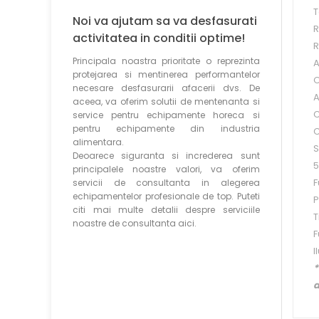
T
Noi va ajutam sa va desfasurati
R
activitatea in conditii optime!
R
Principala noastra prioritate o reprezinta
A
protejarea si mentinerea performantelor
O
necesare desfasurarii afacerii dvs. De
A
aceea, va oferim solutii de mentenanta si
C
service pentru echipamente horeca si
pentru echipamente din industria
C
alimentara.
S
Deoarece siguranta si increderea sunt
5
principalele noastre valori, va oferim
F
servicii de consultanta in alegerea
echipamentelor profesionale de top. Puteti
P
citi mai multe detalii despre serviciile
T
noastre de consultanta aici.
F
I
*
a