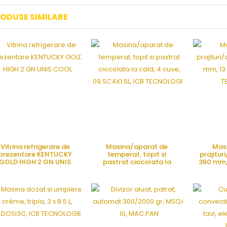
ODUSE SIMILARE
Vitrina refrigerare de
Masina/aparat de
Masi
prezentare KENTUCKY
temperat, topit si
prajitur
GOLD HIGH 2 GN UNIS
pastrat ciocolata la
360 mm, 
COOL
cald, 4 cuve,
ICB 
09.SC4X1.5L, ICB
CERE OFERTA
CERE OFERTA
CE
TECNOLOGIE