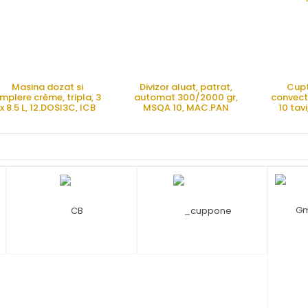
Masina dozat si
Divizor aluat, patrat,
Cupt
mplere crème, tripla, 3
automat 300/2000 gr,
convect
x 8.5 L, 12.DOSI3C, ICB
MSQA 10, MAC.PAN
10 tavi
TECNOLOGIE
102
CERE OFERTA
CERE OFERTA
CE