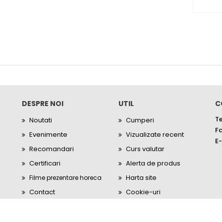
DESPRE NOI
UTIL
C
Te
Noutati
Cumperi
Fa
Evenimente
Vizualizate recent
E-
Recomandari
Curs valutar
Certificari
Alerta de produs
Harta site
Filme prezentare horeca
Contact
Cookie-uri