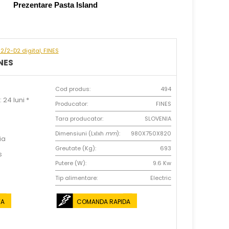
Prezentare Pasta Island
H2/2-D2 digital, FINES
INES
Cod produs:
494
 24 luni *
Producator:
FINES
Tara producator:
SLOVENIA
Dimensiuni (Lxlxh
mm
):
980X750X820
ia
Greutate (Kg):
693
s
Putere (W):
9.6 Kw
Tip alimentare:
Electric
TA
COMANDA RAPIDA