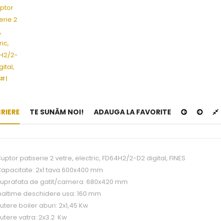
RIERE
TE SUNĂM NOI!
ADAUGA LA FAVORITE
uptor patiserie 2 vetre, electric, FD64H2/2-D2 digital, FINES
apacitate: 2x1 tava 600x400 mm
uprafata de gatit/camera: 680x420 mm
naltime deschidere usa: 160 mm
utere boiler aburi: 2x1,45 Kw
utere vatra: 2x3.2 Kw