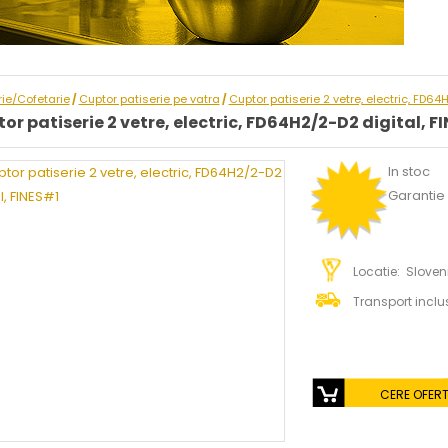
rie/Cofetarie
Cuptor patiserie pe vatra
Cuptor patiserie 2 vetre, electric, FD64
/
/
or patiserie 2 vetre, electric, FD64H2/2-D2 digital, F
In stoc
Garantie :
Locatie: Sloven
Transport inclu
CERE OFER