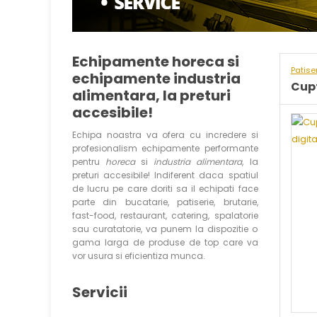
Echipamente horeca si
Patise
echipamente industria
Cupt
alimentara, la preturi
accesibile!
Echipa noastra va ofera cu incredere si
profesionalism echipamente performante
pentru
horeca
si
industria alimentara
, la
preturi accesibile! Indiferent daca spatiul
de lucru pe care doriti sa il echipati face
parte din bucatarie, patiserie, brutarie,
fast-food, restaurant, catering, spalatorie
sau curatatorie, va punem la dispozitie o
gama larga de produse de top care va
vor usura si eficientiza munca.
Servicii