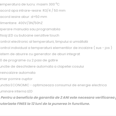
o
emperatura de lucru: maxim 300
C
acord apa intrare-iesire: R3/4 / 50 mm
acord iesire abur: d=50 mm
limentare: 400V/3N/50hZ
perare manuala sau programabila
fisaj LED cu butoane senzitive touch
ontrol electronic al temperaturii, timpului si umiditatii
ontrol individual a temperaturii elementilor de incalzire ( sus - jos )
istem de aburire cu generator de aburi integrat
0 de programe cu 2 pasi de gatire
unctie de deschidere automata a clapetei cosului
reincalzire automata
imer pornire cuptor
unctia ECONOMIC - optimizeaza consumul de energie electrica
luminare interna LED
 Pentru a beneficia de garantia de 2 ANI este necesara verificarea
utorizata FINES la 12 luni de la punerea in functiune.