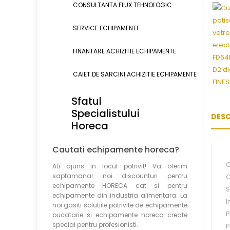
CONSULTANTA FLUX TEHNOLOGIC
SERVICE ECHIPAMENTE
FINANTARE ACHIZITIE ECHIPAMENTE
CAIET DE SARCINI ACHIZITIE
ECHIPAMENTE
Sfatul
Specialistului
DESC
Horeca
Cautati echipamente horeca?
C
Ati ajuns in locul potrivit! Va oferim
saptamanal noi discounturi pentru
C
echipamente HORECA cat si pentru
S
echipamente din industria alimentara. La
I
noi gasiti solutiile potrivite de echipamente
P
bucatarie si echipamente horeca create
special pentru profesionisti.
P