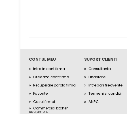
CONTUL MEU
SUPORT CLIENTI
Intra in cont firma
Consultanta
Creeaza cont firma
Finantare
Intrebari frecvente
Recuperare parola firma
Favorite
Termeni si conditii
Cosul firmei
ANPC
Commercial kitchen
equipment