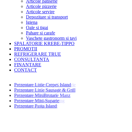
Articole patiserie
Articole pizzerie
Articole servire
Depozitare si transport
Igiena
Oale si tigai
Pahare si carafe
Vaschete gastronorm si tavi
SPALATORIE KREBE-TIPPO
PROMOTII
REFRIGERARE TRUE
CONSULTANTA
FINANTARE
CONTACT
Echipamente Brutarie-Covrigarie
Echipamente Cofetarie-Patiserie
Echipamente FastFood
Echipamente Mini-catering
Echipamente Spalatorie