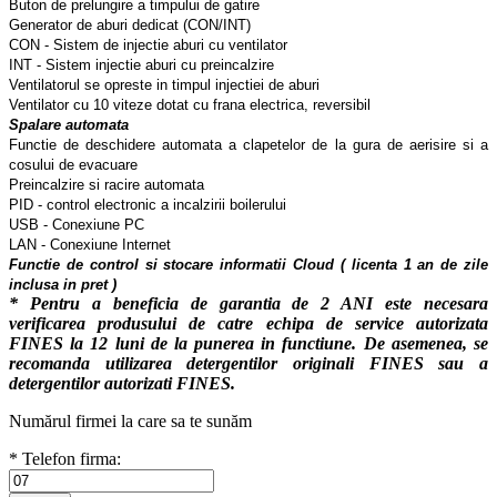
Buton de prelungire a timpului de gatire
Generator de aburi dedicat (CON/INT)
CON - Sistem de injectie aburi cu ventilator
INT - Sistem injectie aburi cu preincalzire
Ventilatorul se opreste in timpul injectiei de aburi
Ventilator cu 10 viteze dotat cu frana electrica, reversibil
Spalare automata
Functie de deschidere automata a clapetelor de la gura de aerisire si a
cosului de evacuare
Preincalzire si racire automata
PID - control electronic a incalzirii boilerului
USB - Conexiune PC
LAN - Conexiune Internet
Functie de control si stocare informatii Cloud ( licenta 1 an de zile
inclusa in pret )
* Pentru a beneficia de garantia de 2 ANI este necesara
verificarea produsului de catre echipa de service autorizata
FINES la 12 luni de la punerea in functiune. De asemenea, se
recomanda utilizarea detergentilor originali FINES sau a
detergentilor autorizati FINES.
Numărul firmei la care sa te sunăm
* Telefon firma: