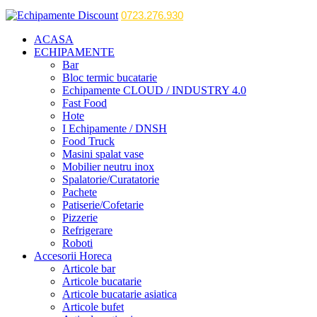
0723.276.930
ACASA
ECHIPAMENTE
Bar
Bloc termic bucatarie
Echipamente CLOUD / INDUSTRY 4.0
Fast Food
Hote
I Echipamente / DNSH
Food Truck
Masini spalat vase
Mobilier neutru inox
Spalatorie/Curatatorie
Pachete
Patiserie/Cofetarie
Pizzerie
Refrigerare
Roboti
Accesorii Horeca
Articole bar
Articole bucatarie
Articole bucatarie asiatica
Articole bufet