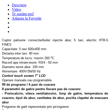
Descriere
Video
Te sunăm noi!
Adauga la Favorite
Cuptor patiserie convectie/boiler injectie abur, 5 tavi, electric HTB-5
FINES
Capacitate: 5 tavi 600x400 mm
Distanta intre tavi: 90 mm
o
Temperatura de lucru: maxim 260
C
Racord apa intrare-iesire: R3/4 - 50 mm
Diametru iesire abur: 100 mm
Alimentare: 400V/3N/50 Hz
Control touch screen 7" LCD
Operare manuala sau programabila
99 de programe / 6 pasi de coacere
8 parametrii de gatire pentru fiecare pas de coacere:
- Preincalzire, viteza ventilatorului, timp de gatire, temperatura de
coacere, tipul de abur, cantitatea de abur, pozitia clapetei de evacuare
abur
Programe de gatit reprezentate prin pictograme