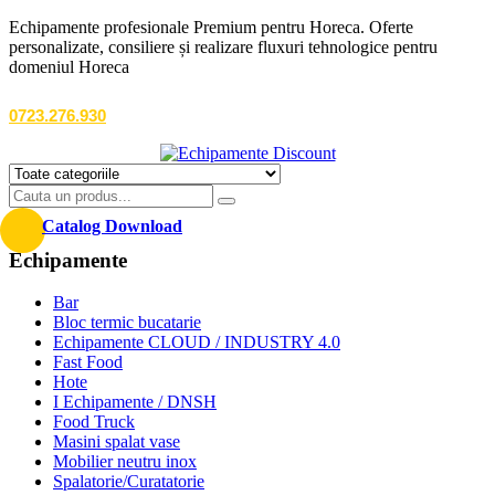
Echipamente profesionale Premium pentru Horeca. Oferte
personalizate, consiliere și realizare fluxuri tehnologice pentru
domeniul Horeca
0723.276.930
Catalog Download
Echipamente
Bar
Bloc termic bucatarie
Echipamente CLOUD / INDUSTRY 4.0
Fast Food
Hote
I Echipamente / DNSH
Food Truck
Masini spalat vase
Mobilier neutru inox
Spalatorie/Curatatorie