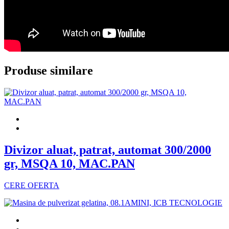
Produse similare
Divizor aluat, patrat, automat 300/2000
gr, MSQA 10, MAC.PAN
CERE OFERTA