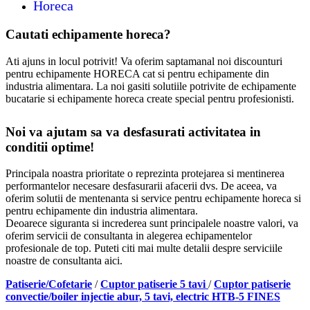
Horeca
Cautati echipamente horeca?
Ati ajuns in locul potrivit! Va oferim saptamanal noi discounturi
pentru echipamente HORECA cat si pentru echipamente din
industria alimentara. La noi gasiti solutiile potrivite de echipamente
bucatarie si echipamente horeca create special pentru profesionisti.
Noi va ajutam sa va desfasurati activitatea in
conditii optime!
Principala noastra prioritate o reprezinta protejarea si mentinerea
performantelor necesare desfasurarii afacerii dvs. De aceea, va
oferim solutii de mentenanta si service pentru echipamente horeca si
pentru echipamente din industria alimentara.
Deoarece siguranta si increderea sunt principalele noastre valori, va
oferim servicii de consultanta in alegerea echipamentelor
profesionale de top. Puteti citi mai multe detalii despre serviciile
noastre de consultanta aici.
Patiserie/Cofetarie
/
Cuptor patiserie 5 tavi
/
Cuptor patiserie
convectie/boiler injectie abur, 5 tavi, electric HTB-5 FINES