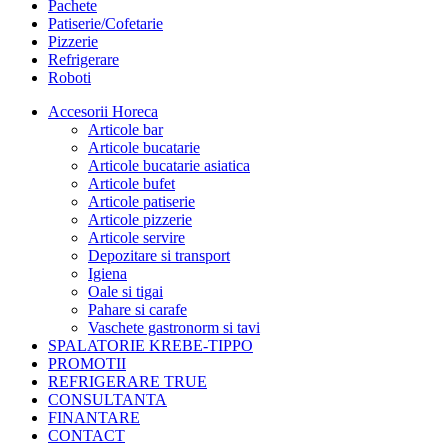
Pachete
Patiserie/Cofetarie
Pizzerie
Refrigerare
Roboti
Accesorii Horeca
Articole bar
Articole bucatarie
Articole bucatarie asiatica
Articole bufet
Articole patiserie
Articole pizzerie
Articole servire
Depozitare si transport
Igiena
Oale si tigai
Pahare si carafe
Vaschete gastronorm si tavi
SPALATORIE KREBE-TIPPO
PROMOTII
REFRIGERARE TRUE
CONSULTANTA
FINANTARE
CONTACT