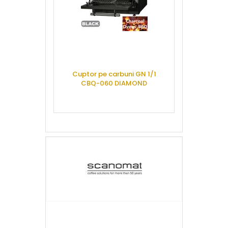
Masina gati
Cuptor pe carbuni GN 1/1
sistem spalar
CBQ-060 DIAMOND
gaz WGL2-
CERE OFERTA
CERE 