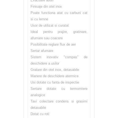
Evacuare aburi
Finisaje din otel inox
Poate functiona atat cu carbuni cat
si cu lemne
Usor de utilizat si curatat
Ideal pentru prajire, gratinare,
afumare sau coacere
Posibilitate reglare flux de aer
Sertar afumare
Sistem inovativ "compas" de
deschidere a usilor
Gratare din otel inox, detasabile
Manere de deschidere atermice
Usi dotate cu fanta de inspectie
Sertare dotate cu termomtere
analogice
Tavi colectare condens si grasimi
detasabile
Dotat cu roti