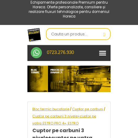
Echipamente profesionale Premium pentru
Horeca. Oferte personalizate, consiliere și
realizare fluxuri tehnologice pentru domeniul
Horeca
0723.276.930
Bloc termic bucatarie
Cuptor pe carbuni
/
/
Cuptor pe carbuni 3 nivele+cuptor pe
vatra ESTRO PRO 4+, ESTRO
Cuptor pe carbuni 3
nivele+cuptor pe vatra