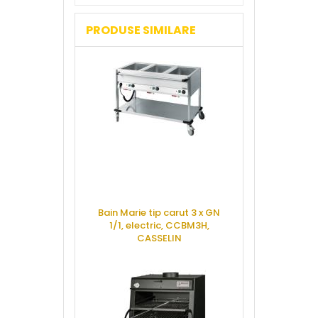
PRODUSE SIMILARE
Bain Marie tip carut 3 x GN
Statie automa
1/1, electric, CCBM3H,
paste, P20
CASSELIN
CERE 
CERE OFERTA