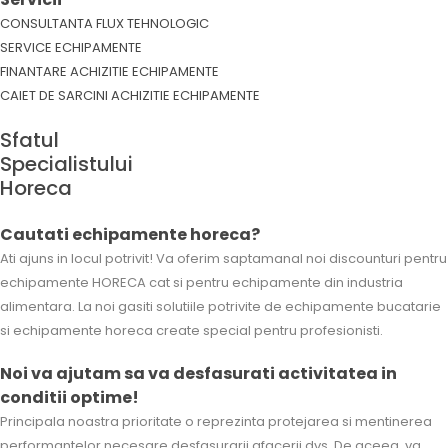
CONSULTANTA FLUX TEHNOLOGIC
SERVICE ECHIPAMENTE
FINANTARE ACHIZITIE ECHIPAMENTE
CAIET DE SARCINI ACHIZITIE
ECHIPAMENTE
Sfatul
Specialistului
Horeca
Cautati echipamente horeca?
Ati ajuns in locul potrivit! Va oferim saptamanal noi discounturi pentru
echipamente HORECA cat si pentru echipamente din industria
alimentara. La noi gasiti solutiile potrivite de echipamente bucatarie
si echipamente horeca create special pentru profesionisti.
Noi va ajutam sa va desfasurati activitatea in
conditii optime!
Principala noastra prioritate o reprezinta protejarea si mentinerea
performantelor necesare desfasurarii afacerii dvs. De aceea, va