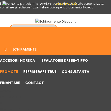
0723.276.930
Echipamente profesionale Premium pentru Horeca. Oferte personalizate,
consiliere și realizare fluxuri tehnologice pentru domeniul Horeca
ECHIPAMENTE
ACCESORII HORECA
SPALATORIE KREBE-TIPPO
PROMOTII
REFRIGERARE TRUE
CONSULTANTA
FINANTARE
CONTACT
ACASA
ECHIPAMENTE
Bar
Bloc termic bucatarie