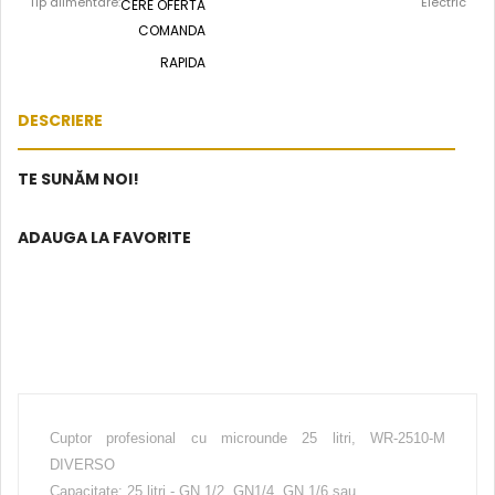
Tip alimentare:
Electric
CERE OFERTA
COMANDA
RAPIDA
DESCRIERE
TE SUNĂM NOI!
ADAUGA LA FAVORITE
Cuptor profesional cu microunde 25 litri, WR-2510-M
DIVERSO
Capacitate: 25 litri - GN 1/2, GN1/4, GN 1/6 sau