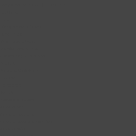
Echipamente CLOUD / INDUSTRY 4.0
Fast Food
Hote
I Echipamente / DNSH
Food Truck
Masini spalat vase
Mobilier neutru inox
Spalatorie/Curatatorie
Pachete
Patiserie/Cofetarie
Pizzerie
Refrigerare
Roboti
Accesorii Horeca
Articole bar
Articole bucatarie
Articole bucatarie asiatica
Articole bufet