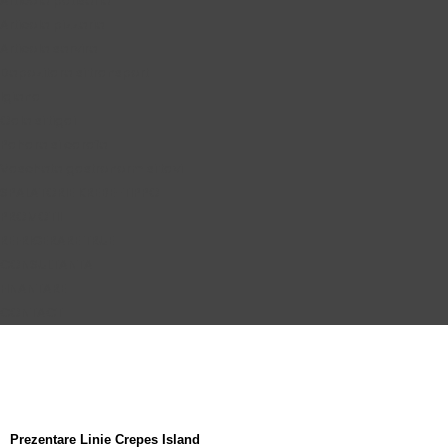
Articole patiserie
Articole pizzerie
Articole servire
Depozitare si transport
Igiena
Oale si tigai
Pahare si carafe
Vaschete gastronorm si tavi
SPALATORIE KREBE-TIPPO
PROMOTII
REFRIGERARE TRUE
CONSULTANTA
FINANTARE
CONTACT
Prezentare Linie Crepes Island