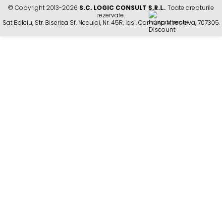
© Copyright 2013-2026
S.C. LOGIC CONSULT S.R.L.
. Toate drepturile
rezervate.
Sat Balciu, Str. Biserica Sf. Neculai, Nr. 45R
,
Iasi
,
Comuna Miroslava
,
707305
.