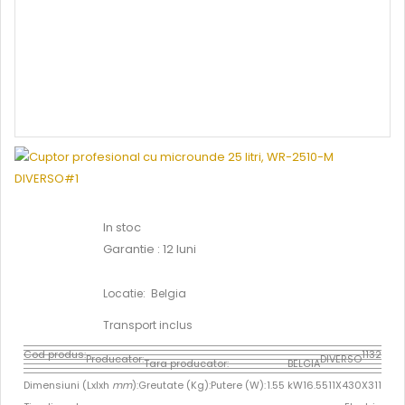
In stoc
Garantie : 12 luni
Locatie: Belgia
Transport inclus
Cod produs:
1132
Producator:
DIVERSO
Tara producator:
BELGIA
Dimensiuni (Lxlxh
mm
):
Greutate (Kg):
Putere (W):
1.55 kW
16.5
511X430X311