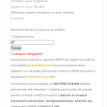
Ventilator racire magnetron
Zgomot in lucru: 66 dBA
Utilizarea vaselor metalice nu este indicata
4 picioare
Numărul firmei la care sa te sunăm
* Telefon firma:
* campuri obligatorii
Deoarece a intrat in vigoare GDPR va rugam sa luati la
cunostinta
Anexa/Informare
privind prelucrarea
datelor cu caracter personal conform GDPR precum si
sectiunea
Termeni si conditii
.
Va facem cunscut faptul ca
NU PRELUCRAM
datele
personale ale clientilor ( datele personale introduse
pentru creare cont/formulare )
decat in scopul
furnizarii serviciilor, echipamentelor oferite de
catre SC LOGIC CONSULT SRL.