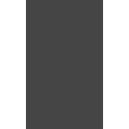
Pachete
Patiserie/Cofetarie
Pizzerie
Refrigerare
Roboti
Accesorii Horeca
Articole bar
Articole bucatarie
Articole bucatarie asiatica
Articole bufet
Articole patiserie
Articole pizzerie
Articole servire
Depozitare si transport
Igiena
Oale si tigai
Pahare si carafe
Vaschete gastronorm si tavi