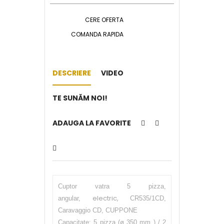
CERE OFERTA
COMANDA RAPIDA
DESCRIERE
VIDEO
TE SUNĂM NOI!
ADAUGA LA FAVORITE
Cuptor vatra 5 pizza,
electric,
angular,
CR535/1CD,
Caravaggio CD, CUPPONE
Capacitate: 5 pizza (ø 350 mm ) / 2