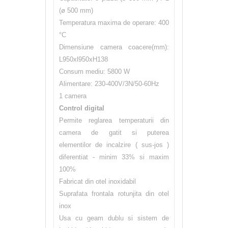
(ø 500 mm)
Temperatura maxima de operare: 400
°C
Dimensiune camera coacere(mm):
L950xl950xH138
Consum mediu: 5800 W
Alimentare: 230-400V/3N/50-60Hz
1 camera
Control digital
Permite reglarea temperaturii din
camera de gatit si puterea
elementilor de incalzire ( sus-jos )
diferentiat - minim 33% si maxim
100%
Fabricat din otel inoxidabil
Suprafata frontala rotunjita din otel
inox
Usa cu geam dublu si sistem de