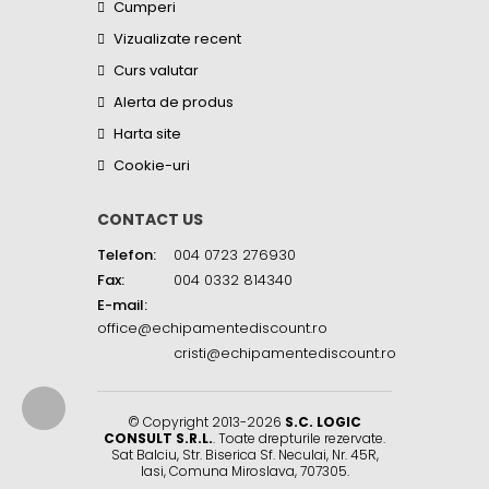
Cumperi
Vizualizate recent
Curs valutar
Alerta de produs
Harta site
Cookie-uri
CONTACT US
Telefon:
004 0723 276930
Fax:
004 0332 814340
E-mail:
office@echipamentediscount.ro
cristi@echipamentediscount.ro
© Copyright 2013-2026
S.C. LOGIC
CONSULT S.R.L.
. Toate drepturile rezervate.
Sat Balciu, Str. Biserica Sf. Neculai, Nr. 45R
,
Iasi
,
Comuna Miroslava
,
707305
.