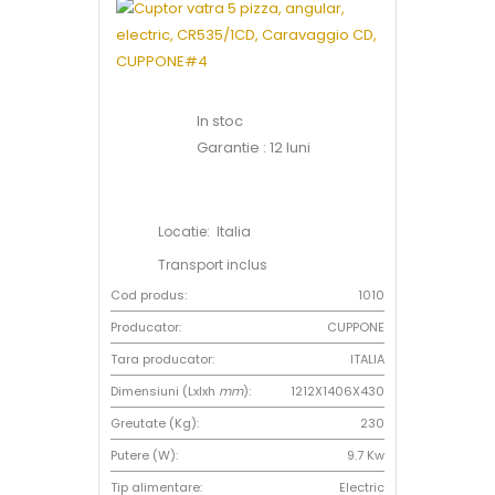
In stoc
Garantie : 12 luni
Locatie: Italia
Transport inclus
Cod produs:
1010
Producator:
CUPPONE
Tara producator:
ITALIA
Dimensiuni (Lxlxh
mm
):
1212X1406X430
Greutate (Kg):
230
Putere (W):
9.7 Kw
Tip alimentare:
Electric