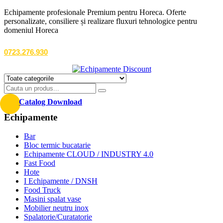
Echipamente profesionale Premium pentru Horeca. Oferte
personalizate, consiliere și realizare fluxuri tehnologice pentru
domeniul Horeca
0723.276.930
Catalog Download
Echipamente
Bar
Bloc termic bucatarie
Echipamente CLOUD / INDUSTRY 4.0
Fast Food
Hote
I Echipamente / DNSH
Food Truck
Masini spalat vase
Mobilier neutru inox
Spalatorie/Curatatorie