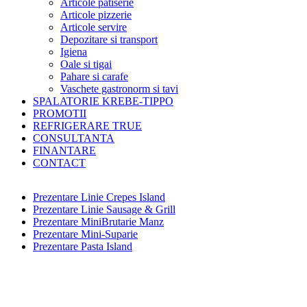
Articole patiserie
Articole pizzerie
Articole servire
Depozitare si transport
Igiena
Oale si tigai
Pahare si carafe
Vaschete gastronorm si tavi
SPALATORIE KREBE-TIPPO
PROMOTII
REFRIGERARE TRUE
CONSULTANTA
FINANTARE
CONTACT
Prezentare Linie Crepes Island
Prezentare Linie Sausage & Grill
Prezentare MiniBrutarie Manz
Prezentare Mini-Suparie
Prezentare Pasta Island