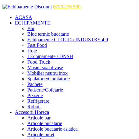
0723.276.930
ACASA
ECHIPAMENTE
Bar
Bloc termic bucatarie
Echipamente CLOUD / INDUSTRY 4.0
Fast Food
Hote
I Echipamente / DNSH
Food Truck
Masini spalat vase
Mobilier neutru inox
Spalatorie/Curatatorie
Pachete
Patiserie/Cofetarie
Pizzerie
Refrigerare
Roboti
Accesorii Horeca
Articole bar
Articole bucatarie
Articole bucatarie asiatica
Articole bufet