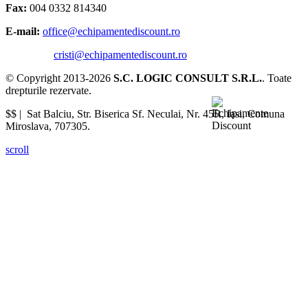
Fax:
004 0332 814340
E-mail:
office@echipamentediscount.ro
cristi@echipamentediscount.ro
© Copyright 2013-2026
S.C. LOGIC CONSULT S.R.L.
. Toate
drepturile rezervate.
$$ |
Sat Balciu, Str. Biserica Sf. Neculai, Nr. 45R
,
Iasi
,
Comuna
Miroslava
,
707305
.
scroll