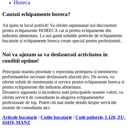
Horeca
Cautati echipamente horeca?
Ati ajuns in locul potrivit! Va oferim saptamanal noi discounturi
pentru echipamente HORECA cat si pentru echipamente din
industria alimentara. La noi gasiti solutiile potrivite de echipamente
bucatarie si echipamente horeca create special pentru profesionisti.
Noi va ajutam sa va desfasurati activitatea in
conditii optime!
Principala noastra prioritate o reprezinta protejarea si mentinerea
performantelor necesare desfasurarii afacerii dvs. De aceea, va
oferim solutii de mentenanta si service pentru echipamente horeca si
pentru echipamente din industria alimentara.
Deoarece siguranta si increderea sunt principalele noastre valori, va
oferim servicii de consultanta in alegerea echipamentelor
profesionale de top. Puteti citi mai multe detalii despre serviciile
noastre de consultanta aici.
Articole bucatarie
/
Cutite bucatarie
/
Cutit patiserie, L120, ZU-
43419, MANZ