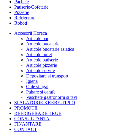
Pachete
Patiserie/Cofetarie
Pizzerie
Refrigerare
Roboti
Accesorii Horeca
Articole bar
Articole bucatarie
Articole bucatarie asiatica
Articole bufet
Articole patiserie
Articole pizzerie
Articole servire
Depozitare si transport
Igiena
Oale si tigai
Pahare si carafe
Vaschete gastronorm si tavi
SPALATORIE KREBE-TIPPO
PROMOTII
REFRIGERARE TRUE
CONSULTANTA
FINANTARE
CONTACT