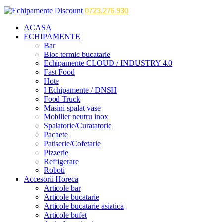
0723.276.930
ACASA
ECHIPAMENTE
Bar
Bloc termic bucatarie
Echipamente CLOUD / INDUSTRY 4.0
Fast Food
Hote
I Echipamente / DNSH
Food Truck
Masini spalat vase
Mobilier neutru inox
Spalatorie/Curatatorie
Pachete
Patiserie/Cofetarie
Pizzerie
Refrigerare
Roboti
Accesorii Horeca
Articole bar
Articole bucatarie
Articole bucatarie asiatica
Articole bufet