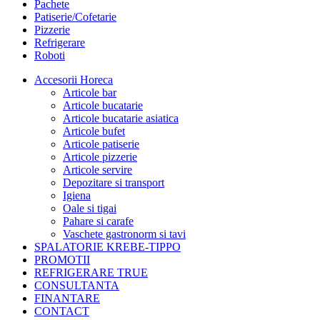
Pachete
Patiserie/Cofetarie
Pizzerie
Refrigerare
Roboti
Accesorii Horeca
Articole bar
Articole bucatarie
Articole bucatarie asiatica
Articole bufet
Articole patiserie
Articole pizzerie
Articole servire
Depozitare si transport
Igiena
Oale si tigai
Pahare si carafe
Vaschete gastronorm si tavi
SPALATORIE KREBE-TIPPO
PROMOTII
REFRIGERARE TRUE
CONSULTANTA
FINANTARE
CONTACT