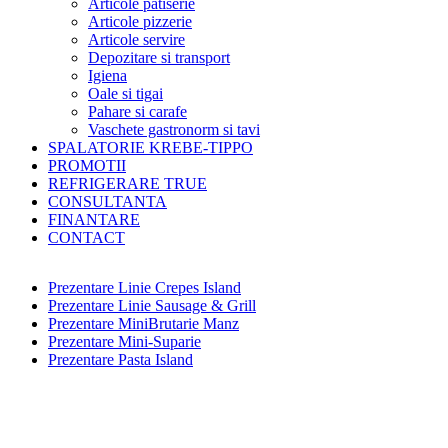
Articole patiserie
Articole pizzerie
Articole servire
Depozitare si transport
Igiena
Oale si tigai
Pahare si carafe
Vaschete gastronorm si tavi
SPALATORIE KREBE-TIPPO
PROMOTII
REFRIGERARE TRUE
CONSULTANTA
FINANTARE
CONTACT
Prezentare Linie Crepes Island
Prezentare Linie Sausage & Grill
Prezentare MiniBrutarie Manz
Prezentare Mini-Suparie
Prezentare Pasta Island