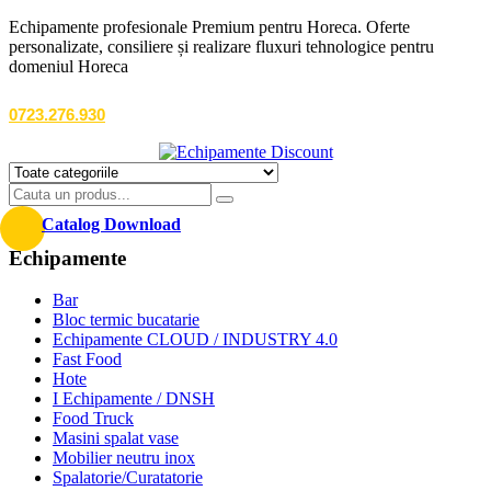
Echipamente profesionale Premium pentru Horeca. Oferte
personalizate, consiliere și realizare fluxuri tehnologice pentru
domeniul Horeca
0723.276.930
Catalog Download
Echipamente
Bar
Bloc termic bucatarie
Echipamente CLOUD / INDUSTRY 4.0
Fast Food
Hote
I Echipamente / DNSH
Food Truck
Masini spalat vase
Mobilier neutru inox
Spalatorie/Curatatorie