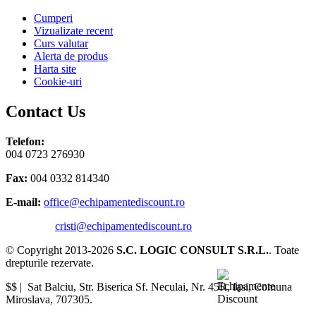
Cumperi
Vizualizate recent
Curs valutar
Alerta de produs
Harta site
Cookie-uri
Contact Us
Telefon:
004 0723 276930
Fax:
004 0332 814340
E-mail:
office@echipamentediscount.ro
cristi@echipamentediscount.ro
© Copyright 2013-2026
S.C. LOGIC CONSULT S.R.L.
. Toate
drepturile rezervate.
$$ |
Sat Balciu, Str. Biserica Sf. Neculai, Nr. 45R
,
Iasi
,
Comuna
Miroslava
,
707305
.