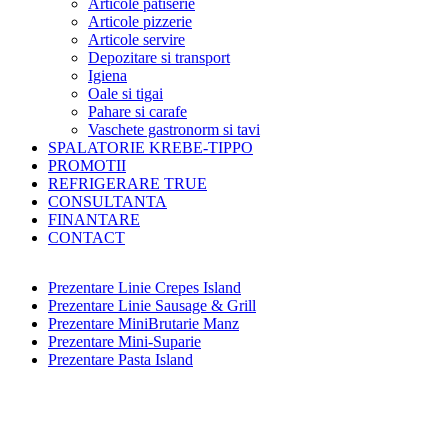
Articole patiserie
Articole pizzerie
Articole servire
Depozitare si transport
Igiena
Oale si tigai
Pahare si carafe
Vaschete gastronorm si tavi
SPALATORIE KREBE-TIPPO
PROMOTII
REFRIGERARE TRUE
CONSULTANTA
FINANTARE
CONTACT
Prezentare Linie Crepes Island
Prezentare Linie Sausage & Grill
Prezentare MiniBrutarie Manz
Prezentare Mini-Suparie
Prezentare Pasta Island