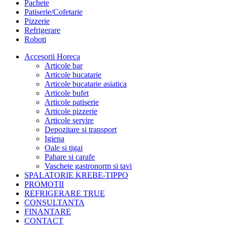
Pachete
Patiserie/Cofetarie
Pizzerie
Refrigerare
Roboti
Accesorii Horeca
Articole bar
Articole bucatarie
Articole bucatarie asiatica
Articole bufet
Articole patiserie
Articole pizzerie
Articole servire
Depozitare si transport
Igiena
Oale si tigai
Pahare si carafe
Vaschete gastronorm si tavi
SPALATORIE KREBE-TIPPO
PROMOTII
REFRIGERARE TRUE
CONSULTANTA
FINANTARE
CONTACT