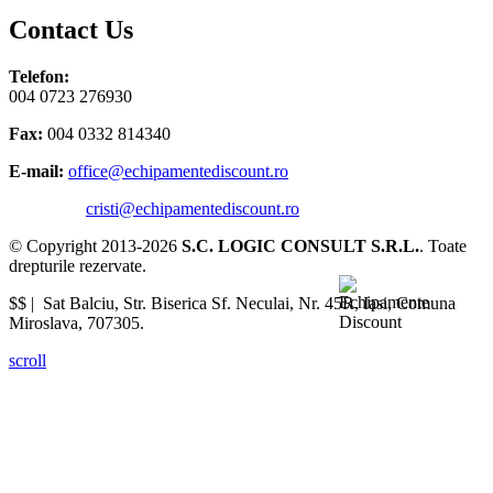
Contact Us
Telefon:
004 0723 276930
Fax:
004 0332 814340
E-mail:
office@echipamentediscount.ro
cristi@echipamentediscount.ro
© Copyright 2013-2026
S.C. LOGIC CONSULT S.R.L.
. Toate
drepturile rezervate.
$$ |
Sat Balciu, Str. Biserica Sf. Neculai, Nr. 45R
,
Iasi
,
Comuna
Miroslava
,
707305
.
scroll