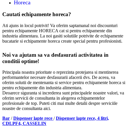
Horeca
Cautati echipamente horeca?
Ati ajuns in locul potrivit! Va oferim saptamanal noi discounturi
pentru echipamente HORECA cat si pentru echipamente din
industria alimentara. La noi gasiti solutiile potrivite de echipamente
bucatarie si echipamente horeca create special pentru profesionisti.
Noi va ajutam sa va desfasurati activitatea in
conditii optime!
Principala noastra prioritate o reprezinta protejarea si mentinerea
performantelor necesare desfasurarii afacerii dvs. De aceea, va
oferim solutii de mentenanta si service pentru echipamente horeca si
pentru echipamente din industria alimentara.
Deoarece siguranta si increderea sunt principalele noastre valori, va
oferim servicii de consultanta in alegerea echipamentelor
profesionale de top. Puteti citi mai multe detalii despre serviciile
noastre de consultanta aici.
Bar
/
Dispenser lapte rece
/
Dispenser lapte rece, 4 litri,
CDLPF4, CASSELIN