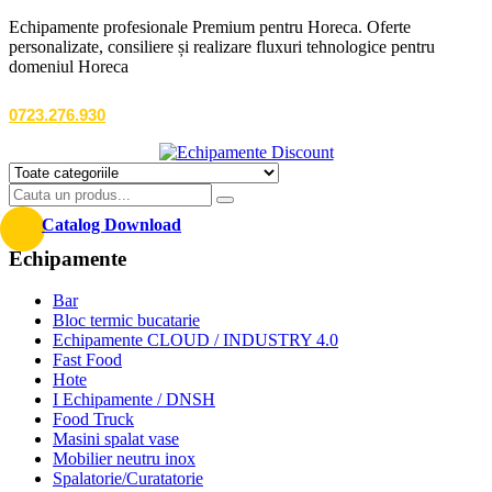
Echipamente profesionale Premium pentru Horeca. Oferte
personalizate, consiliere și realizare fluxuri tehnologice pentru
domeniul Horeca
0723.276.930
Catalog Download
Echipamente
Bar
Bloc termic bucatarie
Echipamente CLOUD / INDUSTRY 4.0
Fast Food
Hote
I Echipamente / DNSH
Food Truck
Masini spalat vase
Mobilier neutru inox
Spalatorie/Curatatorie