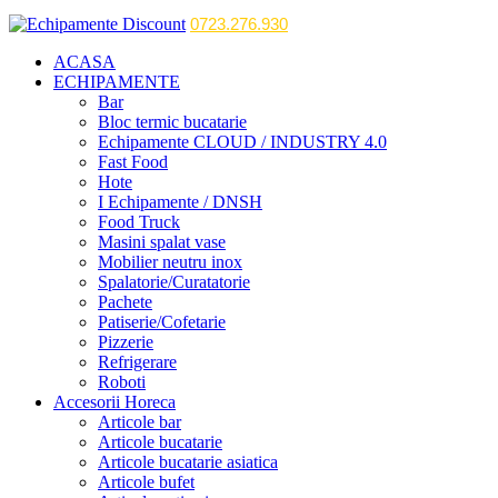
0723.276.930
ACASA
ECHIPAMENTE
Bar
Bloc termic bucatarie
Echipamente CLOUD / INDUSTRY 4.0
Fast Food
Hote
I Echipamente / DNSH
Food Truck
Masini spalat vase
Mobilier neutru inox
Spalatorie/Curatatorie
Pachete
Patiserie/Cofetarie
Pizzerie
Refrigerare
Roboti
Accesorii Horeca
Articole bar
Articole bucatarie
Articole bucatarie asiatica
Articole bufet