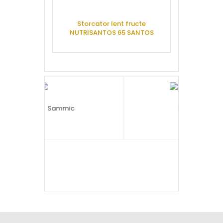
Masina fulgi
Storcator lent fructe
racire pe ae
NUTRISANTOS 65 SANTOS
CERE 
CERE OFERTA