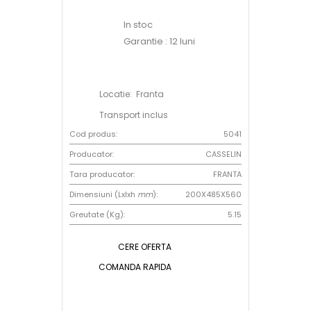
In stoc
Garantie : 12 luni
Locatie: Franta
Transport inclus
Cod produs:
5041
Producator:
CASSELIN
Tara producator:
FRANTA
Dimensiuni (Lxlxh
mm
):
200X485X560
Greutate (Kg):
5.15
CERE OFERTA
COMANDA RAPIDA