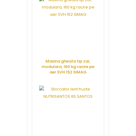
Masina gheata tip zar,
Spargator g
modulara, 160 kg racire pe
SA
aer SVH 152 SIMAG
CERE 
CERE OFERTA