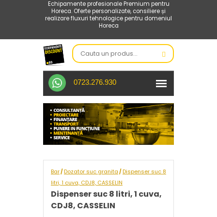
Echipamente profesionale Premium pentru
Horeca. Oferte personalizate, consiliere și
realizare fluxuri tehnologice pentru domeniul
Horeca
0723.276.930
Bar
Dozator suc granita
Dispenser suc 8
/
/
litri, 1 cuva, CDJ8, CASSELIN
Dispenser suc 8 litri, 1 cuva,
CDJ8, CASSELIN