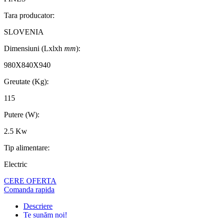
Tara producator:
SLOVENIA
Dimensiuni (Lxlxh
mm
):
980X840X940
Greutate (Kg):
115
Putere (W):
2.5 Kw
Tip alimentare:
Electric
CERE OFERTA
Comanda rapida
Descriere
Te sunăm noi!