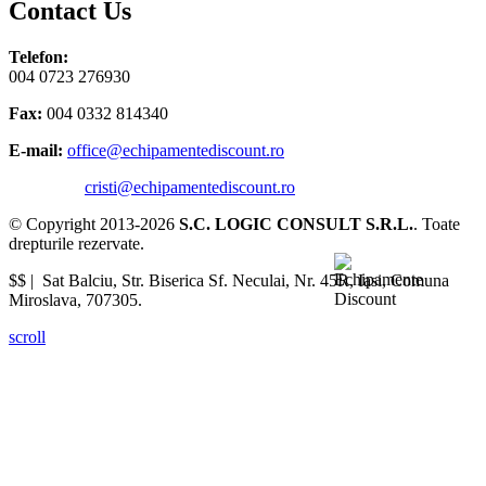
Contact Us
Telefon:
004 0723 276930
Fax:
004 0332 814340
E-mail:
office@echipamentediscount.ro
cristi@echipamentediscount.ro
© Copyright 2013-2026
S.C. LOGIC CONSULT S.R.L.
. Toate
drepturile rezervate.
$$ |
Sat Balciu, Str. Biserica Sf. Neculai, Nr. 45R
,
Iasi
,
Comuna
Miroslava
,
707305
.
scroll