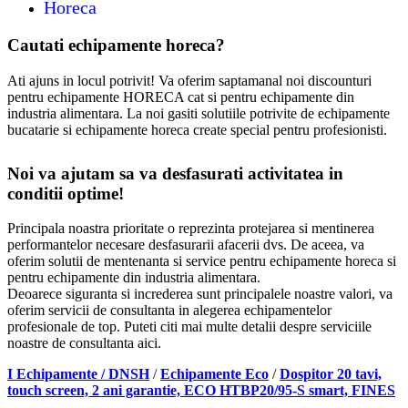
Horeca
Cautati echipamente horeca?
Ati ajuns in locul potrivit! Va oferim saptamanal noi discounturi
pentru echipamente HORECA cat si pentru echipamente din
industria alimentara. La noi gasiti solutiile potrivite de echipamente
bucatarie si echipamente horeca create special pentru profesionisti.
Noi va ajutam sa va desfasurati activitatea in
conditii optime!
Principala noastra prioritate o reprezinta protejarea si mentinerea
performantelor necesare desfasurarii afacerii dvs. De aceea, va
oferim solutii de mentenanta si service pentru echipamente horeca si
pentru echipamente din industria alimentara.
Deoarece siguranta si increderea sunt principalele noastre valori, va
oferim servicii de consultanta in alegerea echipamentelor
profesionale de top. Puteti citi mai multe detalii despre serviciile
noastre de consultanta aici.
I Echipamente / DNSH
/
Echipamente Eco
/
Dospitor 20 tavi,
touch screen, 2 ani garantie, ECO HTBP20/95-S smart, FINES