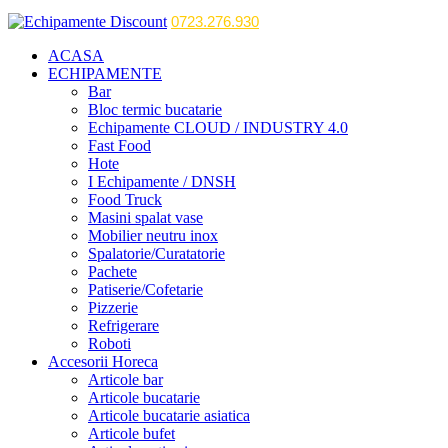
0723.276.930
ACASA
ECHIPAMENTE
Bar
Bloc termic bucatarie
Echipamente CLOUD / INDUSTRY 4.0
Fast Food
Hote
I Echipamente / DNSH
Food Truck
Masini spalat vase
Mobilier neutru inox
Spalatorie/Curatatorie
Pachete
Patiserie/Cofetarie
Pizzerie
Refrigerare
Roboti
Accesorii Horeca
Articole bar
Articole bucatarie
Articole bucatarie asiatica
Articole bufet