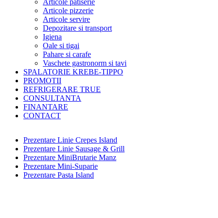
Articole patiserie
Articole pizzerie
Articole servire
Depozitare si transport
Igiena
Oale si tigai
Pahare si carafe
Vaschete gastronorm si tavi
SPALATORIE KREBE-TIPPO
PROMOTII
REFRIGERARE TRUE
CONSULTANTA
FINANTARE
CONTACT
Prezentare Linie Crepes Island
Prezentare Linie Sausage & Grill
Prezentare MiniBrutarie Manz
Prezentare Mini-Suparie
Prezentare Pasta Island