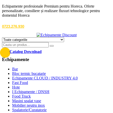
Echipamente profesionale Premium pentru Horeca. Oferte
personalizate, consiliere și realizare fluxuri tehnologice pentru
domeniul Horeca
0723.276.930
Catalog Download
Echipamente
Bar
Bloc termic bucatarie
Echipamente CLOUD / INDUSTRY 4.0
Fast Food
Hote
I Echipamente / DNSH
Food Truck
Masini spalat vase
Mobilier neutru inox
Spalatorie/Curatatorie