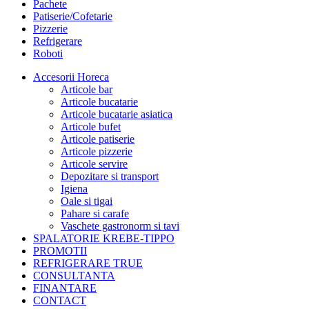
Pachete
Patiserie/Cofetarie
Pizzerie
Refrigerare
Roboti
Accesorii Horeca
Articole bar
Articole bucatarie
Articole bucatarie asiatica
Articole bufet
Articole patiserie
Articole pizzerie
Articole servire
Depozitare si transport
Igiena
Oale si tigai
Pahare si carafe
Vaschete gastronorm si tavi
SPALATORIE KREBE-TIPPO
PROMOTII
REFRIGERARE TRUE
CONSULTANTA
FINANTARE
CONTACT