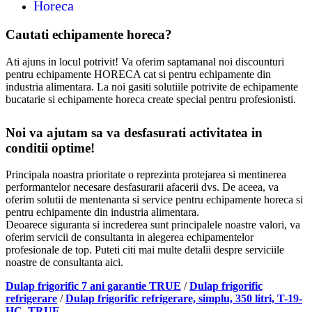
Horeca
Cautati echipamente horeca?
Ati ajuns in locul potrivit! Va oferim saptamanal noi discounturi
pentru echipamente HORECA cat si pentru echipamente din
industria alimentara. La noi gasiti solutiile potrivite de echipamente
bucatarie si echipamente horeca create special pentru profesionisti.
Noi va ajutam sa va desfasurati activitatea in
conditii optime!
Principala noastra prioritate o reprezinta protejarea si mentinerea
performantelor necesare desfasurarii afacerii dvs. De aceea, va
oferim solutii de mentenanta si service pentru echipamente horeca si
pentru echipamente din industria alimentara.
Deoarece siguranta si increderea sunt principalele noastre valori, va
oferim servicii de consultanta in alegerea echipamentelor
profesionale de top. Puteti citi mai multe detalii despre serviciile
noastre de consultanta aici.
Dulap frigorific 7 ani garantie TRUE
/
Dulap frigorific
refrigerare
/
Dulap frigorific refrigerare, simplu, 350 litri, T-19-
HC, TRUE