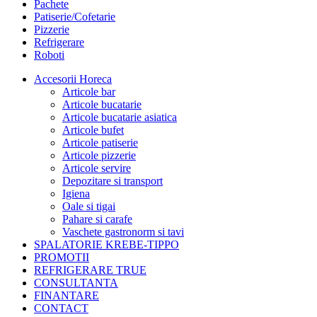
Pachete
Patiserie/Cofetarie
Pizzerie
Refrigerare
Roboti
Accesorii Horeca
Articole bar
Articole bucatarie
Articole bucatarie asiatica
Articole bufet
Articole patiserie
Articole pizzerie
Articole servire
Depozitare si transport
Igiena
Oale si tigai
Pahare si carafe
Vaschete gastronorm si tavi
SPALATORIE KREBE-TIPPO
PROMOTII
REFRIGERARE TRUE
CONSULTANTA
FINANTARE
CONTACT