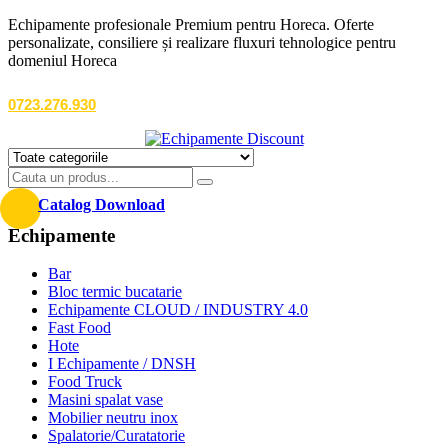
Echipamente profesionale Premium pentru Horeca. Oferte
personalizate, consiliere și realizare fluxuri tehnologice pentru
domeniul Horeca
0723.276.930
Catalog Download
Echipamente
Bar
Bloc termic bucatarie
Echipamente CLOUD / INDUSTRY 4.0
Fast Food
Hote
I Echipamente / DNSH
Food Truck
Masini spalat vase
Mobilier neutru inox
Spalatorie/Curatatorie