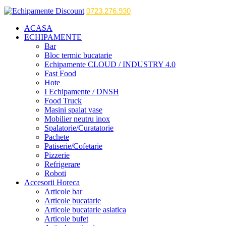
0723.276.930
ACASA
ECHIPAMENTE
Bar
Bloc termic bucatarie
Echipamente CLOUD / INDUSTRY 4.0
Fast Food
Hote
I Echipamente / DNSH
Food Truck
Masini spalat vase
Mobilier neutru inox
Spalatorie/Curatatorie
Pachete
Patiserie/Cofetarie
Pizzerie
Refrigerare
Roboti
Accesorii Horeca
Articole bar
Articole bucatarie
Articole bucatarie asiatica
Articole bufet