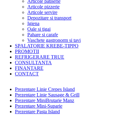
Articole patiserie
Articole pizzerie
Articole servire
Depozitare si transport
Igiena
Oale si tigai
Pahare si carafe
Vaschete gastronorm si tavi
SPALATORIE KREBE-TIPPO
PROMOTII
REFRIGERARE TRUE
CONSULTANTA
FINANTARE
CONTACT
Prezentare Linie Crepes Island
Prezentare Linie Sausage & Grill
Prezentare MiniBrutarie Manz
Prezentare Mini-Suparie
Prezentare Pasta Island