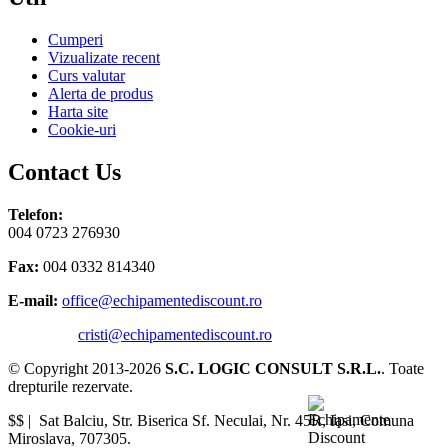
Cumperi
Vizualizate recent
Curs valutar
Alerta de produs
Harta site
Cookie-uri
Contact Us
Telefon:
004 0723 276930
Fax:
004 0332 814340
E-mail:
office@echipamentediscount.ro
cristi@echipamentediscount.ro
© Copyright 2013-2026
S.C. LOGIC CONSULT S.R.L.
. Toate
drepturile rezervate.
$$ |
Sat Balciu, Str. Biserica Sf. Neculai, Nr. 45R
,
Iasi
,
Comuna
Miroslava
,
707305
.