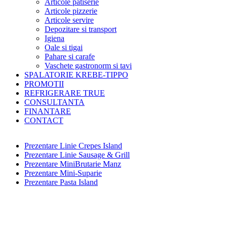
Articole patiserie
Articole pizzerie
Articole servire
Depozitare si transport
Igiena
Oale si tigai
Pahare si carafe
Vaschete gastronorm si tavi
SPALATORIE KREBE-TIPPO
PROMOTII
REFRIGERARE TRUE
CONSULTANTA
FINANTARE
CONTACT
Prezentare Linie Crepes Island
Prezentare Linie Sausage & Grill
Prezentare MiniBrutarie Manz
Prezentare Mini-Suparie
Prezentare Pasta Island