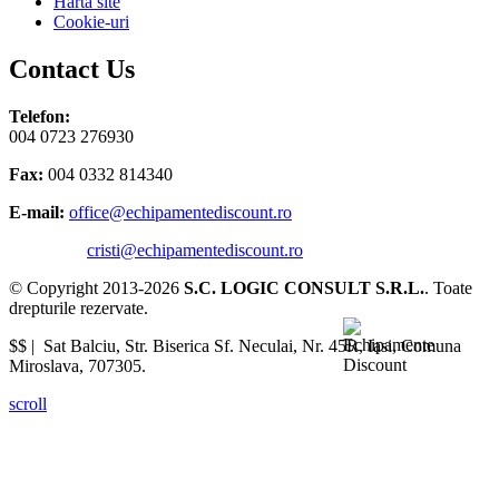
Harta site
Cookie-uri
Contact Us
Telefon:
004 0723 276930
Fax:
004 0332 814340
E-mail:
office@echipamentediscount.ro
cristi@echipamentediscount.ro
© Copyright 2013-2026
S.C. LOGIC CONSULT S.R.L.
. Toate
drepturile rezervate.
$$ |
Sat Balciu, Str. Biserica Sf. Neculai, Nr. 45R
,
Iasi
,
Comuna
Miroslava
,
707305
.
scroll