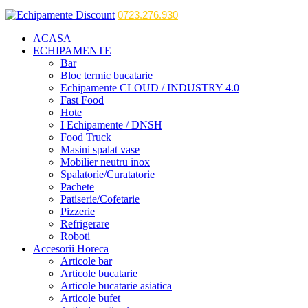
0723.276.930
ACASA
ECHIPAMENTE
Bar
Bloc termic bucatarie
Echipamente CLOUD / INDUSTRY 4.0
Fast Food
Hote
I Echipamente / DNSH
Food Truck
Masini spalat vase
Mobilier neutru inox
Spalatorie/Curatatorie
Pachete
Patiserie/Cofetarie
Pizzerie
Refrigerare
Roboti
Accesorii Horeca
Articole bar
Articole bucatarie
Articole bucatarie asiatica
Articole bufet