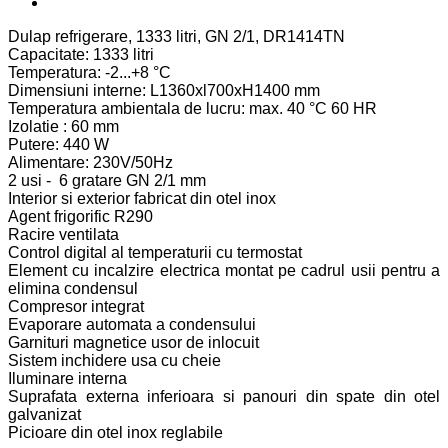
Dulap refrigerare, 1333 litri, GN 2/1, DR1414TN
Capacitate: 1333 litri
Temperatura: -2...+8 °C
Dimensiuni interne: L1360xl700xH1400 mm
Temperatura ambientala de lucru: max. 40 °C 60 HR
Izolatie : 60 mm
Putere: 440 W
Alimentare: 230V/50Hz
2 usi - 6 gratare GN 2/1 mm
Interior si exterior fabricat din otel inox
Agent frigorific R290
Racire ventilata
Control digital al temperaturii cu termostat
Element cu incalzire electrica montat pe cadrul usii pentru a
elimina condensul
Compresor integrat
Evaporare automata a condensului
Garnituri magnetice usor de inlocuit
Sistem inchidere usa cu cheie
Iluminare interna
Suprafata externa inferioara si panouri din spate din otel
galvanizat
Picioare din otel inox reglabile