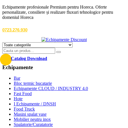
Echipamente profesionale Premium pentru Horeca. Oferte
personalizate, consiliere și realizare fluxuri tehnologice pentru
domeniul Horeca
0723.276.930
Catalog Download
Echipamente
Bar
Bloc termic bucatarie
Echipamente CLOUD / INDUSTRY 4.0
Fast Food
Hote
I Echipamente / DNSH
Food Truck
Masini spalat vase
Mobilier neutru inox
Spalatorie/Curatatorie