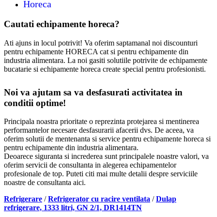
Horeca
Cautati echipamente horeca?
Ati ajuns in locul potrivit! Va oferim saptamanal noi discounturi
pentru echipamente HORECA cat si pentru echipamente din
industria alimentara. La noi gasiti solutiile potrivite de echipamente
bucatarie si echipamente horeca create special pentru profesionisti.
Noi va ajutam sa va desfasurati activitatea in
conditii optime!
Principala noastra prioritate o reprezinta protejarea si mentinerea
performantelor necesare desfasurarii afacerii dvs. De aceea, va
oferim solutii de mentenanta si service pentru echipamente horeca si
pentru echipamente din industria alimentara.
Deoarece siguranta si increderea sunt principalele noastre valori, va
oferim servicii de consultanta in alegerea echipamentelor
profesionale de top. Puteti citi mai multe detalii despre serviciile
noastre de consultanta aici.
Refrigerare
/
Refrigerator cu racire ventilata
/
Dulap
refrigerare, 1333 litri, GN 2/1, DR1414TN