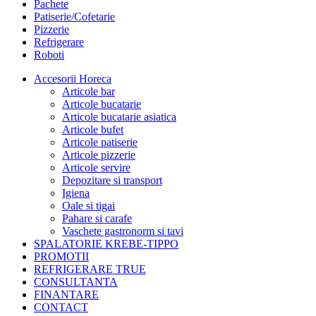
Pachete
Patiserie/Cofetarie
Pizzerie
Refrigerare
Roboti
Accesorii Horeca
Articole bar
Articole bucatarie
Articole bucatarie asiatica
Articole bufet
Articole patiserie
Articole pizzerie
Articole servire
Depozitare si transport
Igiena
Oale si tigai
Pahare si carafe
Vaschete gastronorm si tavi
SPALATORIE KREBE-TIPPO
PROMOTII
REFRIGERARE TRUE
CONSULTANTA
FINANTARE
CONTACT