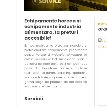
Echipamente horeca si
Bloc t
echipamente industria
Grat
alimentara, la preturi
accesibile!
Echipa noastra va ofera cu incredere si
profesionalism echipamente performante
pentru
horeca
si
industria alimentara
, la
preturi accesibile! Indiferent daca spatiul
de lucru pe care doriti sa il echipati face
parte din bucatarie, patiserie, brutarie,
fast-food, restaurant, catering, spalatorie
sau curatatorie, va punem la dispozitie o
gama larga de produse de top care va
vor usura si eficientiza munca.
Servicii