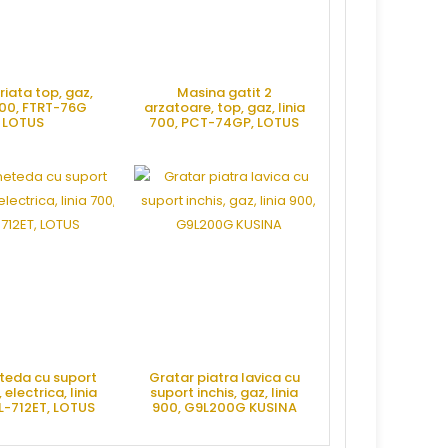
triata top, gaz,
Masina gatit 2
Masina gatit 
700, FTRT-76G
arzatoare, top, gaz, linia
rotunde cu 
LOTUS
700, PCT-74GP, LOTUS
deschis, electri
700, PC-712ET
RE OFERTA
CERE OFERTA
CERE OFE
eteda cu suport
Gratar piatra lavica cu
 electrica, linia
suport inchis, gaz, linia
L-712ET, LOTUS
900, G9L200G KUSINA
RE OFERTA
CERE OFERTA