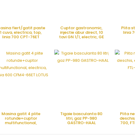
asina fiert/gatit paste
Cuptor gastronomic,
Plita s
1 cuva, electrica, top,
injectie abur direct, 10
linia 
linia 700 CPT-76ET
tavi GN 1/1, electric, GE
LOTUS
1011 SVR.1B, MEC
CERE OFERTA
CERE OFERTA
CE
Masina gatit 4 plite
Tigaie basculanta 80
Plita n
rotunde+cuptor
litri, gaz PP-980
deschis,
multifunctional,
GASTRO-HAAL
700, FT
electrica, linia 600
CFM4-66ET LOTUS
CERE OFERTA
CERE OFERTA
CE