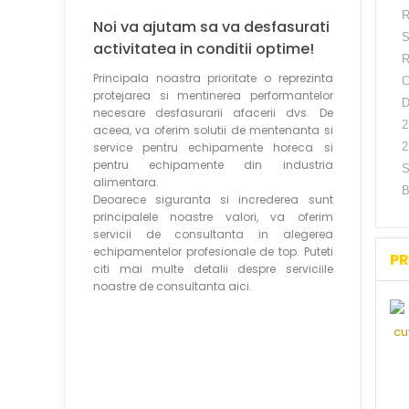
R
Noi va ajutam sa va desfasurati
S
activitatea in conditii optime!
R
Principala noastra prioritate o reprezinta
C
protejarea si mentinerea performantelor
D
necesare desfasurarii afacerii dvs. De
2
aceea, va oferim solutii de mentenanta si
service pentru echipamente horeca si
2
pentru echipamente din industria
S
alimentara.
B
Deoarece siguranta si increderea sunt
principalele noastre valori, va oferim
servicii de consultanta in alegerea
echipamentelor profesionale de top. Puteti
PR
citi mai multe detalii despre serviciile
noastre de consultanta aici.