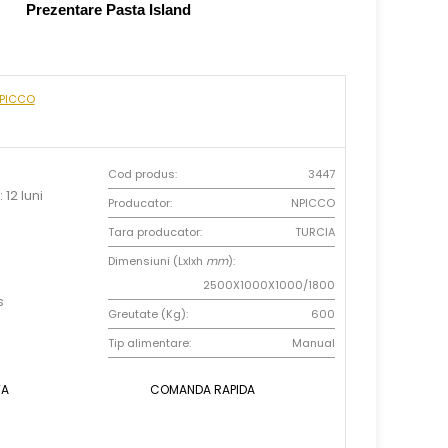
Prezentare Pasta Island
NPICCO
Cod produs:
3447
 12 luni
Producator:
NPICCO
Tara producator:
TURCIA
Dimensiuni (Lxlxh
mm
):
2500X1000X1000/1800
s
Greutate (Kg):
600
Tip alimentare:
Manual
TA
COMANDA RAPIDA