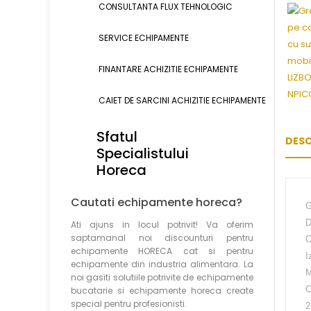
CONSULTANTA FLUX TEHNOLOGIC
SERVICE ECHIPAMENTE
FINANTARE ACHIZITIE ECHIPAMENTE
CAIET DE SARCINI ACHIZITIE
ECHIPAMENTE
Sfatul
DESC
Specialistului
Horeca
Cautati echipamente horeca?
G
D
Ati ajuns in locul potrivit! Va oferim
saptamanal noi discounturi pentru
O
echipamente HORECA cat si pentru
I
echipamente din industria alimentara. La
M
noi gasiti solutiile potrivite de echipamente
C
bucatarie si echipamente horeca create
special pentru profesionisti.
2