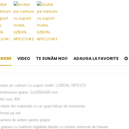
RIERE
VIDEO
TE SUNĂM NOI!
ADAUGA LA FAVORITE
ratar pe carbuni cu suport mobil, LIZBON, NPICCO
imensiune gratar: 2x1050x600 mm
tel inox 304
zolatie din materiale cu un grad ridicat de rezistenta
ontat pe roti
amera de ardere pentru prajire
 gratare cu inaltime reglabila dotate cu sistem automat de franare