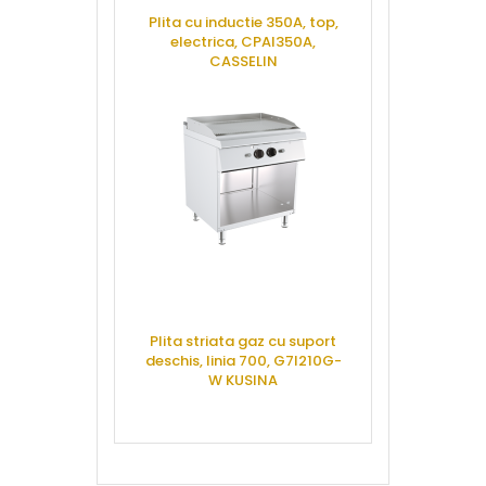
Plita cu inductie 350A, top,
Friteuza to
electrica, CPAI350A,
dubla, 8+8 li
CASSELIN
F2/8T-7
CERE OFERTA
CERE 
Plita striata gaz cu suport
Masina gatit 
deschis, linia 700, G7I210G-
suport desch
W KUSINA
900 PC-
CERE OFERTA
CERE 