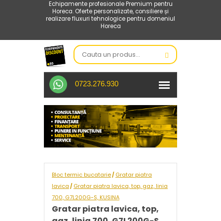
Echipamente profesionale Premium pentru
Horeca. Oferte personalizate, consiliere și
realizare fluxuri tehnologice pentru domeniul
Horeca
0723.276.930
Bloc termic bucatarie
Gratar piatra
/
lavica
Gratar piatra lavica, top, gaz, linia
/
700, G7L200G-S, KUSINA
Gratar piatra lavica, top,
gaz, linia 700, G7L200G-S,