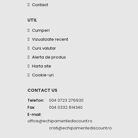
Contact
UTIL
Cumperi
Vizualizate recent
Curs valutar
Alerta de produs
Harta site
Cookie-uri
CONTACT US
Telefon:
004 0723 276930
Fax:
004 0332 814340
E-mail:
office@echipamentediscount.ro
cristi@echipamentediscount.ro