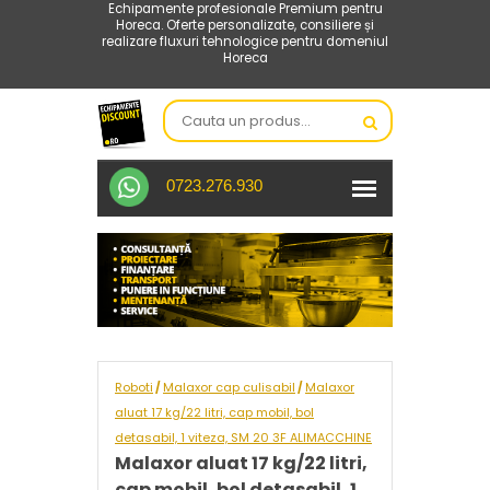
Echipamente profesionale Premium pentru
Horeca. Oferte personalizate, consiliere și
realizare fluxuri tehnologice pentru domeniul
Horeca
0723.276.930
Roboti
Malaxor cap culisabil
Malaxor
/
/
aluat 17 kg/22 litri, cap mobil, bol
detasabil, 1 viteza, SM 20 3F ALIMACCHINE
Malaxor aluat 17 kg/22 litri,
cap mobil, bol detasabil, 1