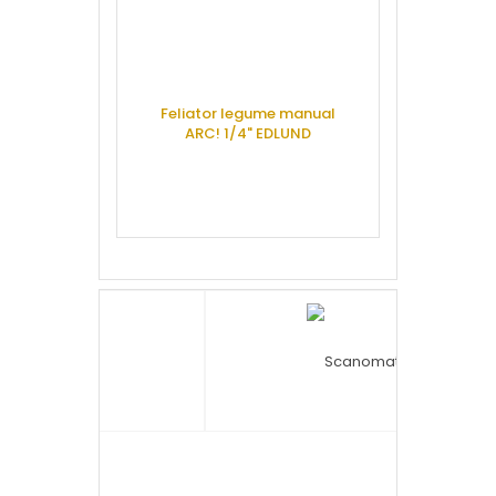
Feliator legume manual
ARC! 1/4" EDLUND
Malaxor aluat 
cap fix, 2 vi
CERE OFERTA
ALIMA
CERE 