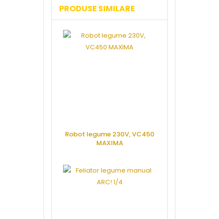
PRODUSE SIMILARE
Robot legume 230V, VC450
Masina d
MAXIMA
semiautoma
termocontr
SG260
CERE OFERTA
CERE 