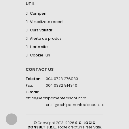
UTIL
Cumperi
Vizualizate recent
Curs valutar
Alerta de produs
Harta site
Cookie-uri
CONTACT US
Telefon:
004 0723 276930
Fax:
004 0332 814340
E-mail:
office@echipamentediscount.ro
cristi@echipamentediscount.ro
© Copyright 2013-2026
S.C. LOGIC
CONSULT S.R.L.
. Toate drepturile rezervate.