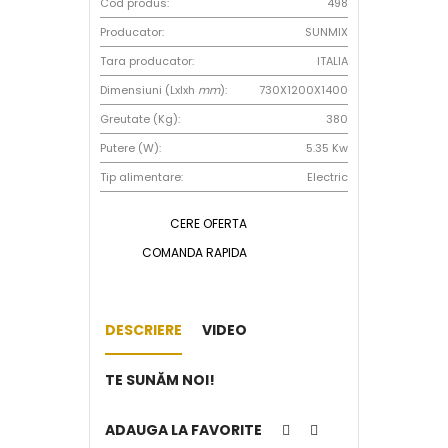
Cod produs:
498
Producator:
SUNMIX
Tara producator:
ITALIA
Dimensiuni (Lxlxh
mm
):
730X1200X1400
Greutate (Kg):
380
Putere (W):
5.35 Kw
Tip alimentare:
Electric
CERE OFERTA
COMANDA RAPIDA
DESCRIERE
VIDEO
TE SUNĂM NOI!
ADAUGA LA FAVORITE