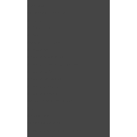
Pachete
Patiserie/Cofetarie
Pizzerie
Refrigerare
Roboti
Accesorii Horeca
Articole bar
Articole bucatarie
Articole bucatarie asiatica
Articole bufet
Articole patiserie
Articole pizzerie
Articole servire
Depozitare si transport
Igiena
Oale si tigai
Pahare si carafe
Vaschete gastronorm si tavi