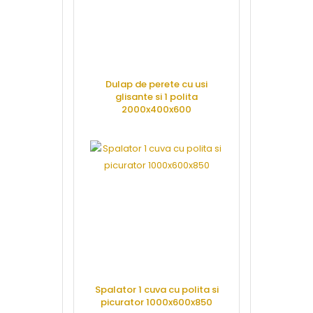
Dulap de perete cu usi
Polita de p
glisante si 1 polita
800x3
2000x400x600
CERE 
CERE OFERTA
Pubela cu ca
Spalator 1 cuva cu polita si
75 litri
picurator 1000x600x850