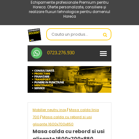
Echipamente profesionale Premium pentru
Horeca. Oferte personalizate, consiliere și
realizare fluxuri tehnologice pentru domeniul
Horeca
0723.276.930
Mobilier neutru inox
Masa calda linia
/
700
Masa calda cu rebord si usi
/
glisante 1600x700x850
Masa calda cu rebord si usi
glisante 1600x700x850