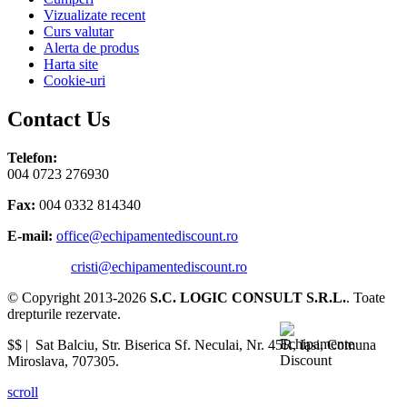
Vizualizate recent
Curs valutar
Alerta de produs
Harta site
Cookie-uri
Contact Us
Telefon:
004 0723 276930
Fax:
004 0332 814340
E-mail:
office@echipamentediscount.ro
cristi@echipamentediscount.ro
© Copyright 2013-2026
S.C. LOGIC CONSULT S.R.L.
. Toate
drepturile rezervate.
$$ |
Sat Balciu, Str. Biserica Sf. Neculai, Nr. 45R
,
Iasi
,
Comuna
Miroslava
,
707305
.
scroll