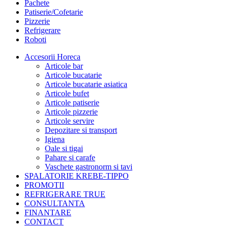
Pachete
Patiserie/Cofetarie
Pizzerie
Refrigerare
Roboti
Accesorii Horeca
Articole bar
Articole bucatarie
Articole bucatarie asiatica
Articole bufet
Articole patiserie
Articole pizzerie
Articole servire
Depozitare si transport
Igiena
Oale si tigai
Pahare si carafe
Vaschete gastronorm si tavi
SPALATORIE KREBE-TIPPO
PROMOTII
REFRIGERARE TRUE
CONSULTANTA
FINANTARE
CONTACT