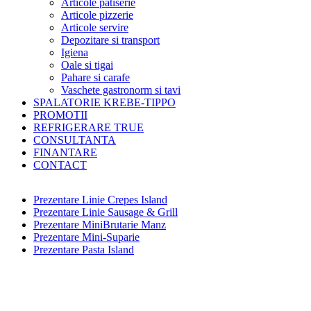
Articole patiserie
Articole pizzerie
Articole servire
Depozitare si transport
Igiena
Oale si tigai
Pahare si carafe
Vaschete gastronorm si tavi
SPALATORIE KREBE-TIPPO
PROMOTII
REFRIGERARE TRUE
CONSULTANTA
FINANTARE
CONTACT
Prezentare Linie Crepes Island
Prezentare Linie Sausage & Grill
Prezentare MiniBrutarie Manz
Prezentare Mini-Suparie
Prezentare Pasta Island