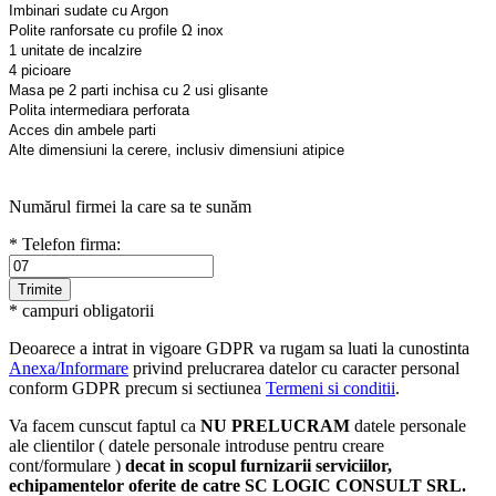
Imbinari sudate cu Argon
Polite ranforsate cu profile Ω inox
1 unitate de incalzire
4 picioare
Masa pe 2 parti inchisa cu 2 usi glisante
Polita intermediara perforata
Acces din ambele parti
Alte dimensiuni la cerere, inclusiv dimensiuni atipice
Numărul firmei la care sa te sunăm
* Telefon firma:
* campuri obligatorii
Deoarece a intrat in vigoare GDPR va rugam sa luati la cunostinta
Anexa/Informare
privind prelucrarea datelor cu caracter personal
conform GDPR precum si sectiunea
Termeni si conditii
.
Va facem cunscut faptul ca
NU PRELUCRAM
datele personale
ale clientilor ( datele personale introduse pentru creare
cont/formulare )
decat in scopul furnizarii serviciilor,
echipamentelor oferite de catre SC LOGIC CONSULT SRL.