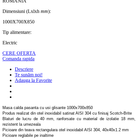
ROMANIA
Dimensiuni (Lxlxh
mm
):
1000X700X850
Tip alimentare:
Electric
CERE OFERTA
Comanda rapida
Descriere
Te sunăm noi!
Adauga la Favorite
Masa calda pasanta cu usi glisante 1000x700x850
Produs realizat din otel inoxidabil satinat AISI 304 cu finisaj Scotch-Brite
Blaturi de lucru de 40 mm, ranforsate cu material de izolatie 18 mm,
rezistent la umezeala
Picioare din teava rectangulara otel inoxidabil AISI 304, 40x40x1.2 mm
Picioare reglabile pe inaltime