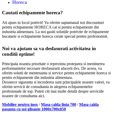
Horeca
Cautati echipamente horeca?
Ati ajuns in locul potrivit! Va oferim saptamanal noi discounturi
pentru echipamente HORECA cat si pentru echipamente din
industria alimentara. La noi gasiti solutiile potrivite de echipamente
bucatarie si echipamente horeca create special pentru profesionisti.
Noi va ajutam sa va desfasurati activitatea in
conditii optime!
Principala noastra prioritate o reprezinta protejarea si mentinerea
performantelor necesare desfasurarii afacerii dvs. De aceea, va
oferim solutii de mentenanta si service pentru echipamente horeca si
pentru echipamente din industria alimentara.
Deoarece siguranta si increderea sunt principalele noastre valori, va
oferim servicii de consultanta in alegerea echipamentelor
profesionale de top. Puteti citi mai multe detalii despre serviciile
noastre de consultanta aici.
Mobilier neutru inox
/
Masa calda linia 700
/
Masa calda
pasanta cu usi glisante 1000x700x850