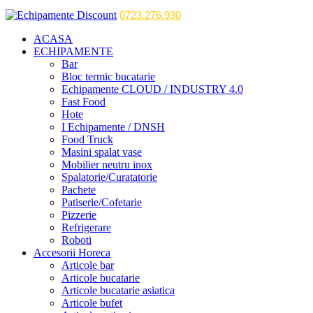
0723.276.930
ACASA
ECHIPAMENTE
Bar
Bloc termic bucatarie
Echipamente CLOUD / INDUSTRY 4.0
Fast Food
Hote
I Echipamente / DNSH
Food Truck
Masini spalat vase
Mobilier neutru inox
Spalatorie/Curatatorie
Pachete
Patiserie/Cofetarie
Pizzerie
Refrigerare
Roboti
Accesorii Horeca
Articole bar
Articole bucatarie
Articole bucatarie asiatica
Articole bufet