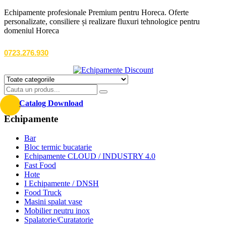
Echipamente profesionale Premium pentru Horeca. Oferte
personalizate, consiliere și realizare fluxuri tehnologice pentru
domeniul Horeca
0723.276.930
Catalog Download
Echipamente
Bar
Bloc termic bucatarie
Echipamente CLOUD / INDUSTRY 4.0
Fast Food
Hote
I Echipamente / DNSH
Food Truck
Masini spalat vase
Mobilier neutru inox
Spalatorie/Curatatorie