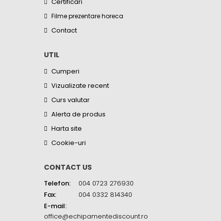
Certificari
Filme prezentare horeca
Contact
UTIL
Cumperi
Vizualizate recent
Curs valutar
Alerta de produs
Harta site
Cookie-uri
CONTACT US
Telefon:
004 0723 276930
Fax:
004 0332 814340
E-mail:
office@echipamentediscount.ro