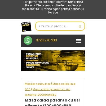
Echipamente profesionale Premium pentru
Horeca. Oferte personalizate, consiliere și
realizare fluxuri tehnologice pentru domeniul
Horeca
0723.276.930
Mobilier neutru inox
Masa calda linia
/
600
Masa calda pasanta cu usi
/
glisante 1200x600x850
Masa calda pasanta cu usi
glisante 1200x600x850