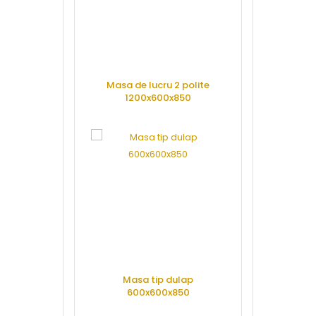
Masa de lucru 2 polite
Masa de lu
1200x600x850
1200x
CERE OFERTA
CERE 
Masa tip dulap
Dulap vert
600x600x850
glisante 1