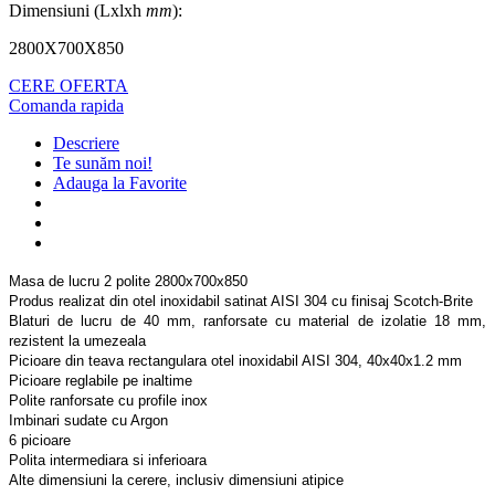
Dimensiuni (Lxlxh
mm
):
2800X700X850
CERE OFERTA
Comanda rapida
Descriere
Te sunăm noi!
Adauga la Favorite
Masa de lucru 2 polite 2800x700x850
Produs realizat din otel inoxidabil satinat AISI 304 cu finisaj Scotch-Brite
Blaturi de lucru de 40 mm, ranforsate cu material de izolatie 18 mm,
rezistent la umezeala
Picioare din teava rectangulara otel inoxidabil AISI 304, 40x40x1.2 mm
Picioare reglabile pe inaltime
Polite ranforsate cu profile inox
Imbinari sudate cu Argon
6 picioare
Polita intermediara si inferioara
Alte dimensiuni la cerere, inclusiv dimensiuni atipice