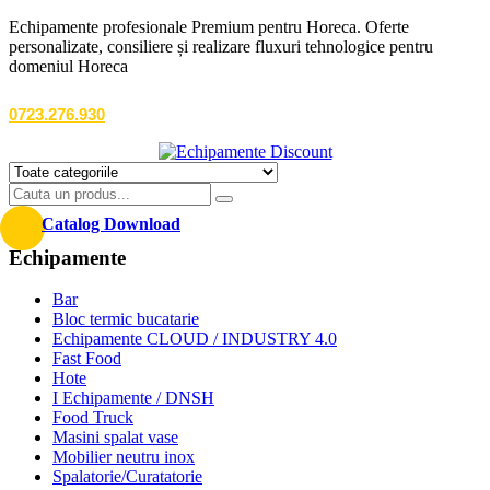
Echipamente profesionale Premium pentru Horeca. Oferte
personalizate, consiliere și realizare fluxuri tehnologice pentru
domeniul Horeca
0723.276.930
Catalog Download
Echipamente
Bar
Bloc termic bucatarie
Echipamente CLOUD / INDUSTRY 4.0
Fast Food
Hote
I Echipamente / DNSH
Food Truck
Masini spalat vase
Mobilier neutru inox
Spalatorie/Curatatorie