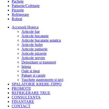
Pachete
Patiserie/Cofetarie
Pizzerie
Refrigerare
Roboti
Accesorii Horeca
Articole bar
Articole bucatarie
Articole bucatarie asiatica
Articole bufet
Articole patiserie
Articole pizzerie
Articole servire
Depozitare si transport
Igiena
Oale si tigai
Pahare si carafe
Vaschete gastronorm si tavi
SPALATORIE KREBE-TIPPO
PROMOTII
REFRIGERARE TRUE
CONSULTANTA
FINANTARE
CONTACT