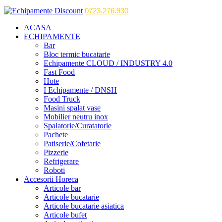
0723.276.930
ACASA
ECHIPAMENTE
Bar
Bloc termic bucatarie
Echipamente CLOUD / INDUSTRY 4.0
Fast Food
Hote
I Echipamente / DNSH
Food Truck
Masini spalat vase
Mobilier neutru inox
Spalatorie/Curatatorie
Pachete
Patiserie/Cofetarie
Pizzerie
Refrigerare
Roboti
Accesorii Horeca
Articole bar
Articole bucatarie
Articole bucatarie asiatica
Articole bufet