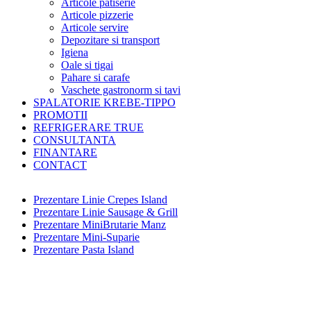
Articole patiserie
Articole pizzerie
Articole servire
Depozitare si transport
Igiena
Oale si tigai
Pahare si carafe
Vaschete gastronorm si tavi
SPALATORIE KREBE-TIPPO
PROMOTII
REFRIGERARE TRUE
CONSULTANTA
FINANTARE
CONTACT
Prezentare Linie Crepes Island
Prezentare Linie Sausage & Grill
Prezentare MiniBrutarie Manz
Prezentare Mini-Suparie
Prezentare Pasta Island