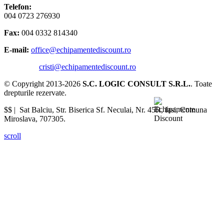
Telefon:
004 0723 276930
Fax:
004 0332 814340
E-mail:
office@echipamentediscount.ro
cristi@echipamentediscount.ro
© Copyright 2013-2026
S.C. LOGIC CONSULT S.R.L.
. Toate
drepturile rezervate.
$$ |
Sat Balciu, Str. Biserica Sf. Neculai, Nr. 45R
,
Iasi
,
Comuna
Miroslava
,
707305
.
scroll