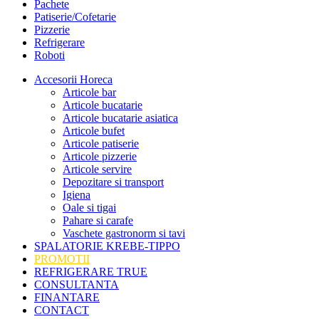
Pachete
Patiserie/Cofetarie
Pizzerie
Refrigerare
Roboti
Accesorii Horeca
Articole bar
Articole bucatarie
Articole bucatarie asiatica
Articole bufet
Articole patiserie
Articole pizzerie
Articole servire
Depozitare si transport
Igiena
Oale si tigai
Pahare si carafe
Vaschete gastronorm si tavi
SPALATORIE KREBE-TIPPO
PROMOTII
REFRIGERARE TRUE
CONSULTANTA
FINANTARE
CONTACT