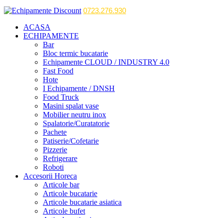
0723.276.930
ACASA
ECHIPAMENTE
Bar
Bloc termic bucatarie
Echipamente CLOUD / INDUSTRY 4.0
Fast Food
Hote
I Echipamente / DNSH
Food Truck
Masini spalat vase
Mobilier neutru inox
Spalatorie/Curatatorie
Pachete
Patiserie/Cofetarie
Pizzerie
Refrigerare
Roboti
Accesorii Horeca
Articole bar
Articole bucatarie
Articole bucatarie asiatica
Articole bufet