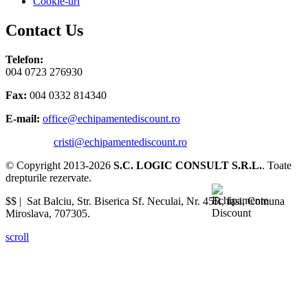
Cookie-uri
Contact Us
Telefon:
004 0723 276930
Fax:
004 0332 814340
E-mail:
office@echipamentediscount.ro
cristi@echipamentediscount.ro
© Copyright 2013-2026
S.C. LOGIC CONSULT S.R.L.
. Toate
drepturile rezervate.
$$ |
Sat Balciu, Str. Biserica Sf. Neculai, Nr. 45R
,
Iasi
,
Comuna
Miroslava
,
707305
.
scroll