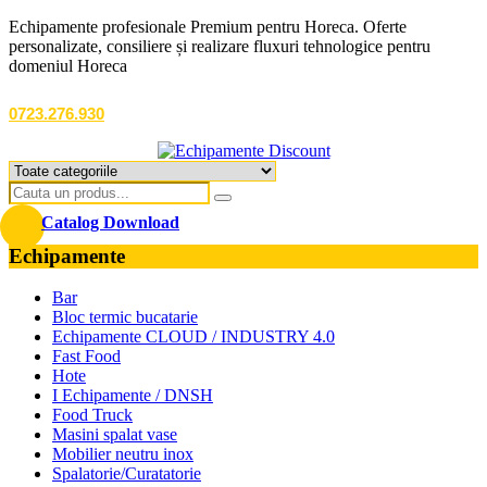
Echipamente profesionale Premium pentru Horeca. Oferte
personalizate, consiliere și realizare fluxuri tehnologice pentru
domeniul Horeca
0723.276.930
Catalog Download
Echipamente
Bar
Bloc termic bucatarie
Echipamente CLOUD / INDUSTRY 4.0
Fast Food
Hote
I Echipamente / DNSH
Food Truck
Masini spalat vase
Mobilier neutru inox
Spalatorie/Curatatorie