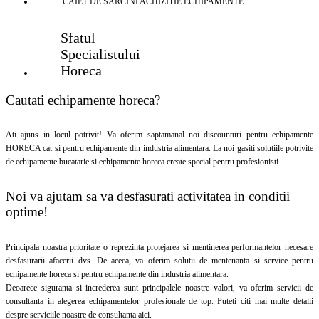
CAIET DE SARCINI ACHIZITIE
ECHIPAMENTE
Sfatul
Specialistului
Horeca
Cautati echipamente horeca?
Ati ajuns in locul potrivit! Va oferim saptamanal noi discounturi pentru echipamente
HORECA cat si pentru echipamente din industria alimentara. La noi gasiti solutiile potrivite
de echipamente bucatarie si echipamente horeca create special pentru profesionisti.
Noi va ajutam sa va desfasurati activitatea in conditii
optime!
Principala noastra prioritate o reprezinta protejarea si mentinerea performantelor necesare
desfasurarii afacerii dvs. De aceea, va oferim solutii de mentenanta si service pentru
echipamente horeca si pentru echipamente din industria alimentara.
Deoarece siguranta si increderea sunt principalele noastre valori, va oferim servicii de
consultanta in alegerea echipamentelor profesionale de top. Puteti citi mai multe detalii
despre serviciile noastre de consultanta aici.