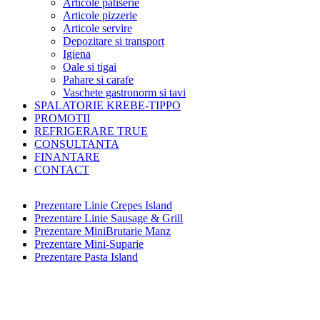
Articole patiserie
Articole pizzerie
Articole servire
Depozitare si transport
Igiena
Oale si tigai
Pahare si carafe
Vaschete gastronorm si tavi
SPALATORIE KREBE-TIPPO
PROMOTII
REFRIGERARE TRUE
CONSULTANTA
FINANTARE
CONTACT
Prezentare Linie Crepes Island
Prezentare Linie Sausage & Grill
Prezentare MiniBrutarie Manz
Prezentare Mini-Suparie
Prezentare Pasta Island