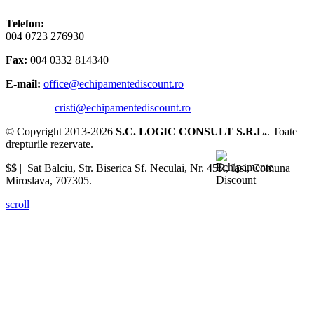
Telefon:
004 0723 276930
Fax:
004 0332 814340
E-mail:
office@echipamentediscount.ro
cristi@echipamentediscount.ro
© Copyright 2013-2026
S.C. LOGIC CONSULT S.R.L.
. Toate
drepturile rezervate.
$$ |
Sat Balciu, Str. Biserica Sf. Neculai, Nr. 45R
,
Iasi
,
Comuna
Miroslava
,
707305
.
scroll