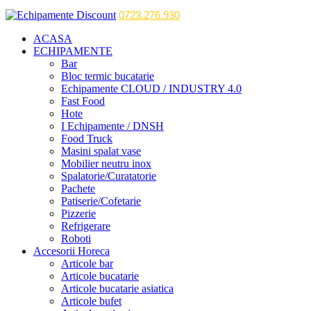
0723.276.930
ACASA
ECHIPAMENTE
Bar
Bloc termic bucatarie
Echipamente CLOUD / INDUSTRY 4.0
Fast Food
Hote
I Echipamente / DNSH
Food Truck
Masini spalat vase
Mobilier neutru inox
Spalatorie/Curatatorie
Pachete
Patiserie/Cofetarie
Pizzerie
Refrigerare
Roboti
Accesorii Horeca
Articole bar
Articole bucatarie
Articole bucatarie asiatica
Articole bufet