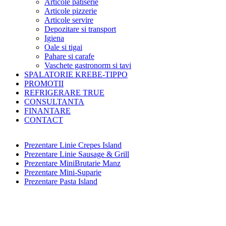
Articole patiserie
Articole pizzerie
Articole servire
Depozitare si transport
Igiena
Oale si tigai
Pahare si carafe
Vaschete gastronorm si tavi
SPALATORIE KREBE-TIPPO
PROMOTII
REFRIGERARE TRUE
CONSULTANTA
FINANTARE
CONTACT
Prezentare Linie Crepes Island
Prezentare Linie Sausage & Grill
Prezentare MiniBrutarie Manz
Prezentare Mini-Suparie
Prezentare Pasta Island