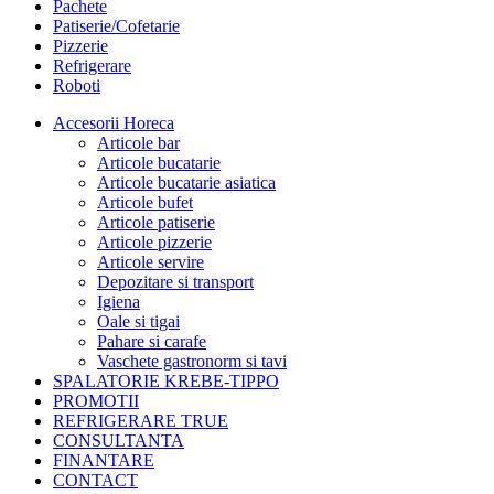
Pachete
Patiserie/Cofetarie
Pizzerie
Refrigerare
Roboti
Accesorii Horeca
Articole bar
Articole bucatarie
Articole bucatarie asiatica
Articole bufet
Articole patiserie
Articole pizzerie
Articole servire
Depozitare si transport
Igiena
Oale si tigai
Pahare si carafe
Vaschete gastronorm si tavi
SPALATORIE KREBE-TIPPO
PROMOTII
REFRIGERARE TRUE
CONSULTANTA
FINANTARE
CONTACT