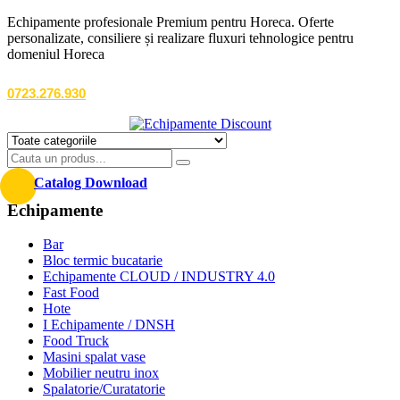
Echipamente profesionale Premium pentru Horeca. Oferte
personalizate, consiliere și realizare fluxuri tehnologice pentru
domeniul Horeca
0723.276.930
Catalog Download
Echipamente
Bar
Bloc termic bucatarie
Echipamente CLOUD / INDUSTRY 4.0
Fast Food
Hote
I Echipamente / DNSH
Food Truck
Masini spalat vase
Mobilier neutru inox
Spalatorie/Curatatorie