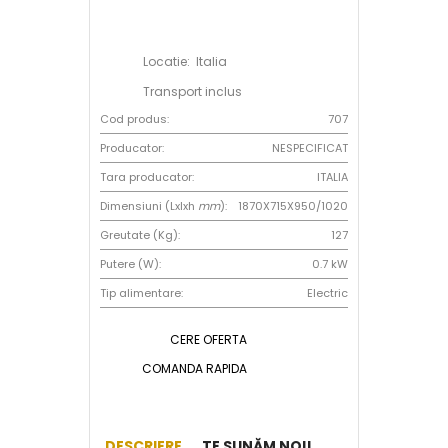
Locatie: Italia
Transport inclus
Cod produs:
707
Producator:
NESPECIFICAT
Tara producator:
ITALIA
Dimensiuni (Lxlxh
mm
):
1870X715X950/1020
Greutate (Kg):
127
Putere (W):
0.7 kW
Tip alimentare:
Electric
CERE OFERTA
COMANDA RAPIDA
DESCRIERE
TE SUNĂM NOI!