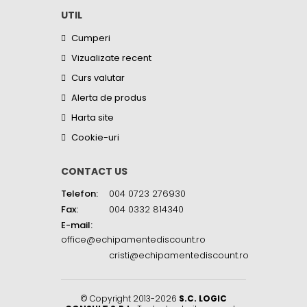
UTIL
Cumperi
Vizualizate recent
Curs valutar
Alerta de produs
Harta site
Cookie-uri
CONTACT US
Telefon:
004 0723 276930
Fax:
004 0332 814340
E-mail:
office@echipamentediscount.ro
cristi@echipamentediscount.ro
© Copyright 2013-2026
S.C. LOGIC