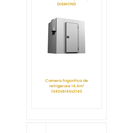
DIAMOND
1100x4
SA110
CERE OFERTA
CERE 
Camera frigorifica de
refrigerare 14,4m³
Blast chill
1340x6140x2140
MA
CERE OFERTA
CERE 