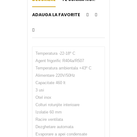
ADAUGA LA FAVORITE
Temperatura -22-18º C
Agent frigorific R404a/R507
Temperatura ambientala +43º C
Alimentare 220V/50Hz
Capacitate 460 lt
3 usi
Otel inox
Colturi rotunjite interioare
Izolatie 60 mm
Racire ventilata
Dezghetare automata
Evaporare a apei condensate