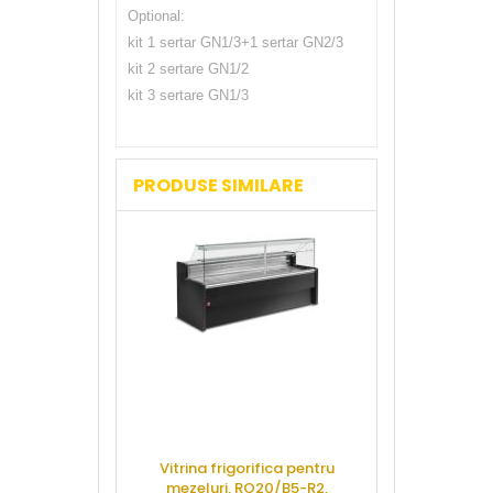
Optional:
kit 1 sertar GN1/3+1 sertar GN2/3
kit 2 sertare GN1/2
kit 3 sertare GN1/3
PRODUSE SIMILARE
Vitrina frigorifica pentru
Rastel cu 4 
mezeluri, RO20/B5-R2,
camere fr