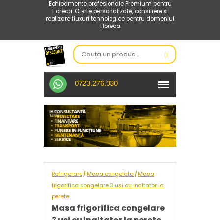
Echipamente profesionale Premium pentru
Horeca. Oferte personalizate, consiliere și
realizare fluxuri tehnologice pentru domeniul
Horeca
0723.276.930
Refrigerare
Masa congelata
Masa
/
/
frigorifica congelare 3 usi cu inaltator la
perete
Masa frigorifica congelare
3 usi cu inaltator la perete