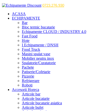
0723.276.930
ACASA
ECHIPAMENTE
Bar
Bloc termic bucatarie
Echipamente CLOUD / INDUSTRY 4.0
Fast Food
Hote
I Echipamente / DNSH
Food Truck
Masini spalat vase
Mobilier neutru inox
Spalatorie/Curatatorie
Pachete
Patiserie/Cofetarie
Pizzerie
Refrigerare
Roboti
Accesorii Horeca
Articole bar
Articole bucatarie
Articole bucatarie asiatica
Articole bufet