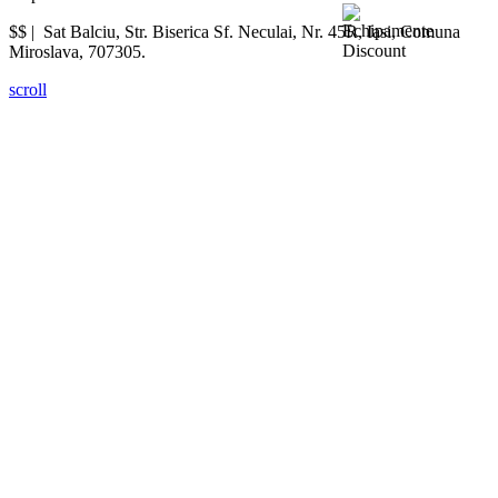
$$ |
Sat Balciu, Str. Biserica Sf. Neculai, Nr. 45R
,
Iasi
,
Comuna
Miroslava
,
707305
.
scroll