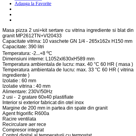
Adauga la Favorite
Masa pizza 2 usi+kit sertare cu vitrina ingrediente si blat din
granit MP2612TN+VI20433
Capacitate vitrina: 10 vaschete GN 1/4 - 265x162x H150 mm
Capacitate: 390 litri
o
Temperatura: -2...+8
C
Dimensiuni interne: L1052xl630xH589 mm
Temperatura ambientala de lucru: max. 40 °C 60 HR ( masa )
Temperatura ambientala de lucru: max. 33 °C 60 HR ( vitrina
ingrediente )
Izolatie : 60 mm
Izolatie vitrina : 40 mm
Alimentare: 230V/50Hz
2 usi - 2 gratare 60x40 plastifiate
Interior si exterior fabricat din otel inox
Margine de 200 mm in partea din spate din granit
Agent frigorific R600a
Racire ventilata
Recirculare aer rece
Compresor integrat
Control digital al temperaturii cu termostat