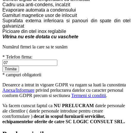
Cadru usa anti-condens, incalzit
Evaporare automata a condensului
Garnituri magnetice usor de inlocuit
Suprafata externa inferioara si panouri din spate din otel
galvanizat
Picioare din otel inox reglabile
Vitrina nu este dotata cu vaschete
Numărul firmei la care sa te sunăm
* Telefon firma:
* campuri obligatorii
Deoarece a intrat in vigoare GDPR va rugam sa luati la cunostinta
Anexa/Informare
privind prelucrarea datelor cu caracter personal
conform GDPR precum si sectiunea
Termeni si conditii
.
Va facem cunscut faptul ca
NU PRELUCRAM
datele personale
ale clientilor ( datele personale introduse pentru creare
cont/formulare )
decat in scopul furnizarii serviciilor,
echipamentelor oferite de catre SC LOGIC CONSULT SRL.