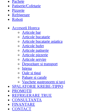
Pachete
Patiserie/Cofetarie
Pizzerie
Refrigerare
Roboti
Accesorii Horeca
Articole bar
Articole bucatarie
Articole bucatarie asiatica
Articole bufet
Articole patiserie
Articole pizzerie
Articole servire
Depozitare si transport
Igiena
Oale si tigai
Pahare si carafe
Vaschete gastronorm si tavi
SPALATORIE KREBE-TIPPO
PROMOTII
REFRIGERARE TRUE
CONSULTANTA
FINANTARE
CONTACT