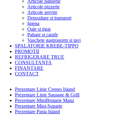
Articole patiserie
Articole pizzerie
Articole servire
Depozitare si transport
Igiena
Oale si tigai
Pahare si carafe
Vaschete gastronorm si tavi
SPALATORIE KREBE-TIPPO
PROMOTII
REFRIGERARE TRUE
CONSULTANTA
FINANTARE
CONTACT
Prezentare Linie Crepes Island
Prezentare Linie Sausage & Grill
Prezentare MiniBrutarie Manz
Prezentare Mini-Suparie
Prezentare Pasta Island