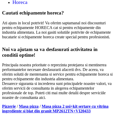
Horeca
Cautati echipamente horeca?
Ati ajuns in locul potrivit! Va oferim saptamanal noi discounturi
pentru echipamente HORECA cat si pentru echipamente din
industria alimentara. La noi gasiti solutiile potrivite de echipamente
bucatarie si echipamente horeca create special pentru profesionisti.
Noi va ajutam sa va desfasurati activitatea in
conditii optime!
Principala noastra prioritate o reprezinta protejarea si mentinerea
performantelor necesare desfasurarii afacerii dvs. De aceea, va
oferim solutii de mentenanta si service pentru echipamente horeca si
pentru echipamente din industria alimentara.
Deoarece siguranta si increderea sunt principalele noastre valori, va
oferim servicii de consultanta in alegerea echipamentelor
profesionale de top. Puteti citi mai multe detalii despre serviciile
noastre de consultanta aici.
Pizzerie
/
Masa pizza
/
Masa pizza 2 usi+kit sertare cu vitrina
ingrediente si blat din granit MP2612TN+VI20433