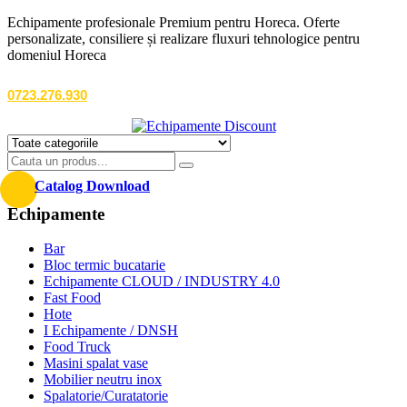
Echipamente profesionale Premium pentru Horeca. Oferte
personalizate, consiliere și realizare fluxuri tehnologice pentru
domeniul Horeca
0723.276.930
Catalog Download
Echipamente
Bar
Bloc termic bucatarie
Echipamente CLOUD / INDUSTRY 4.0
Fast Food
Hote
I Echipamente / DNSH
Food Truck
Masini spalat vase
Mobilier neutru inox
Spalatorie/Curatatorie