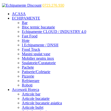
0723.276.930
ACASA
ECHIPAMENTE
Bar
Bloc termic bucatarie
Echipamente CLOUD / INDUSTRY 4.0
Fast Food
Hote
I Echipamente / DNSH
Food Truck
Masini spalat vase
Mobilier neutru inox
Spalatorie/Curatatorie
Pachete
Patiserie/Cofetarie
Pizzerie
Refrigerare
Roboti
Accesorii Horeca
Articole bar
Articole bucatarie
Articole bucatarie asiatica
Articole bufet