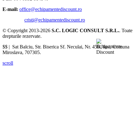
E-mail:
office@echipamentediscount.ro
cristi@echipamentediscount.ro
© Copyright 2013-2026
S.C. LOGIC CONSULT S.R.L.
. Toate
drepturile rezervate.
$$ |
Sat Balciu, Str. Biserica Sf. Neculai, Nr. 45R
,
Iasi
,
Comuna
Miroslava
,
707305
.
scroll