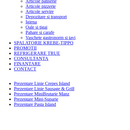
Articole patiserie
Articole pizzerie
Articole servire
Depozitare si transport
Igiena
Oale si tigai
Pahare si carafe
Vaschete gastronorm si tavi
SPALATORIE KREBE-TIPPO
PROMOTII
REFRIGERARE TRUE
CONSULTANTA
FINANTARE
CONTACT
Prezentare Linie Crepes Island
Prezentare Linie Sausage & Grill
Prezentare MiniBrutarie Manz
Prezentare Mini-Suparie
Prezentare Pasta Island