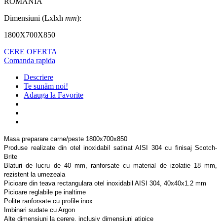
ROMANIA
Dimensiuni (Lxlxh
mm
):
1800X700X850
CERE OFERTA
Comanda rapida
Descriere
Te sunăm noi!
Adauga la Favorite
Masa preparare carne/peste 1800x700x850
Produse realizate din otel inoxidabil satinat AISI 304 cu finisaj Scotch-
Brite
Blaturi de lucru de 40 mm, ranforsate cu material de izolatie 18 mm,
rezistent la umezeala
Picioare din teava rectangulara otel inoxidabil AISI 304, 40x40x1.2 mm
Picioare reglabile pe inaltime
Polite ranforsate cu profile inox
Imbinari sudate cu Argon
Alte dimensiuni la cerere, inclusiv dimensiuni atipice