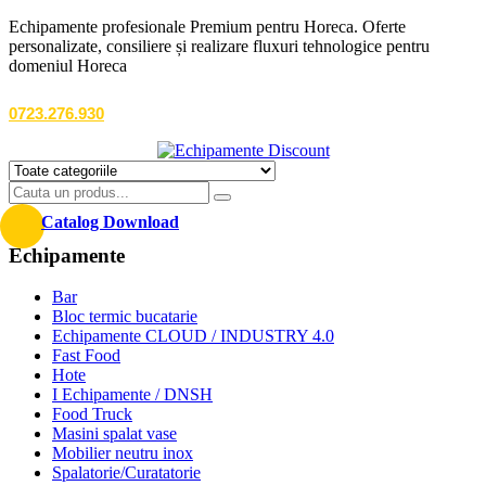
Echipamente profesionale Premium pentru Horeca. Oferte
personalizate, consiliere și realizare fluxuri tehnologice pentru
domeniul Horeca
0723.276.930
Catalog Download
Echipamente
Bar
Bloc termic bucatarie
Echipamente CLOUD / INDUSTRY 4.0
Fast Food
Hote
I Echipamente / DNSH
Food Truck
Masini spalat vase
Mobilier neutru inox
Spalatorie/Curatatorie