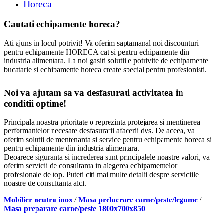
Horeca
Cautati echipamente horeca?
Ati ajuns in locul potrivit! Va oferim saptamanal noi discounturi
pentru echipamente HORECA cat si pentru echipamente din
industria alimentara. La noi gasiti solutiile potrivite de echipamente
bucatarie si echipamente horeca create special pentru profesionisti.
Noi va ajutam sa va desfasurati activitatea in
conditii optime!
Principala noastra prioritate o reprezinta protejarea si mentinerea
performantelor necesare desfasurarii afacerii dvs. De aceea, va
oferim solutii de mentenanta si service pentru echipamente horeca si
pentru echipamente din industria alimentara.
Deoarece siguranta si increderea sunt principalele noastre valori, va
oferim servicii de consultanta in alegerea echipamentelor
profesionale de top. Puteti citi mai multe detalii despre serviciile
noastre de consultanta aici.
Mobilier neutru inox
/
Masa prelucrare carne/peste/legume
/
Masa preparare carne/peste 1800x700x850