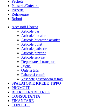
Pachete
Patiserie/Cofetarie
Pizzerie
Refrigerare
Roboti
Accesorii Horeca
Articole bar
Articole bucatarie
Articole bucatarie asiatica
Articole bufet
Articole patiserie
Articole pizzerie
Articole servire
Depozitare si transport
Igiena
Oale si tigai
Pahare si carafe
Vaschete gastronorm si tavi
SPALATORIE KREBE-TIPPO
PROMOTII
REFRIGERARE TRUE
CONSULTANTA
FINANTARE
CONTACT