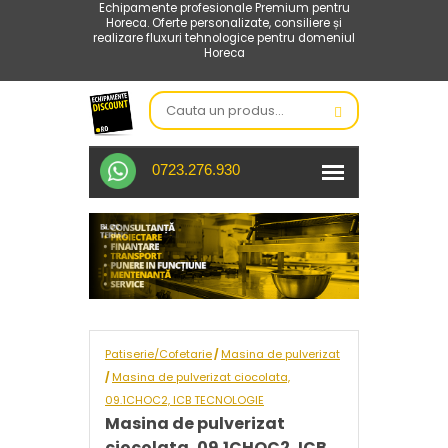
Echipamente profesionale Premium pentru
Horeca. Oferte personalizate, consiliere și
realizare fluxuri tehnologice pentru domeniul
Horeca
0723.276.930
Patiserie/Cofetarie
Masina de pulverizat
/
Masina de pulverizat ciocolata,
/
09.1CHOC2, ICB TECNOLOGIE
Masina de pulverizat
ciocolata, 09.1CHOC2, ICB