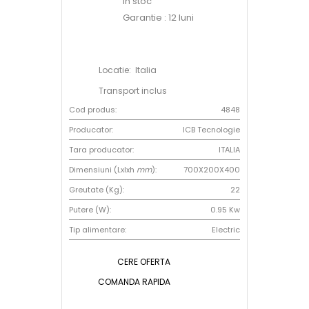
In stoc
Garantie : 12 luni
Locatie: Italia
Transport inclus
Cod produs:
4848
Producator:
ICB Tecnologie
Tara producator:
ITALIA
Dimensiuni (Lxlxh
mm
):
700X200X400
Greutate (Kg):
22
Putere (W):
0.95 Kw
Tip alimentare:
Electric
CERE OFERTA
COMANDA RAPIDA