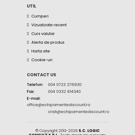
UTIL
Cumperi
Vizualizate recent
Curs valutar
Alerta de produs
Harta site
Cookie-uri
CONTACT US
Telefon:
004 0723 276930
Fax:
004 0332 814340
E-mail:
office@echipamentediscount.ro
cristi@echipamentediscount.ro
© Copyright 2013-2026
S.C. LOGIC