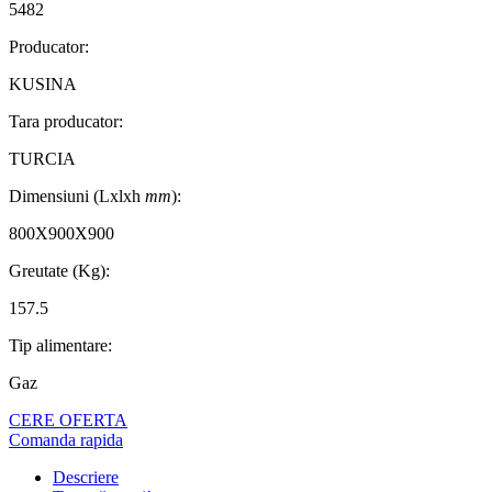
5482
Producator:
KUSINA
Tara producator:
TURCIA
Dimensiuni (Lxlxh
mm
):
800X900X900
Greutate (Kg):
157.5
Tip alimentare:
Gaz
CERE OFERTA
Comanda rapida
Descriere