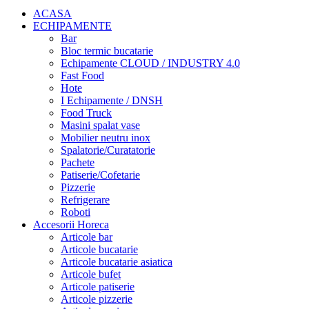
ACASA
ECHIPAMENTE
Bar
Bloc termic bucatarie
Echipamente CLOUD / INDUSTRY 4.0
Fast Food
Hote
I Echipamente / DNSH
Food Truck
Masini spalat vase
Mobilier neutru inox
Spalatorie/Curatatorie
Pachete
Patiserie/Cofetarie
Pizzerie
Refrigerare
Roboti
Accesorii Horeca
Articole bar
Articole bucatarie
Articole bucatarie asiatica
Articole bufet
Articole patiserie
Articole pizzerie