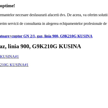
 optime!
formantelor necesare desfasurarii afacerii dvs. De aceea, va oferim solut
erim servicii de consultanta in alegerea echipamentelor profesionale de to
zatoare+cuptor GN 2/1, gaz, linia 900, G9K210G KUSINA
 gaz, linia 900, G9K210G KUSINA