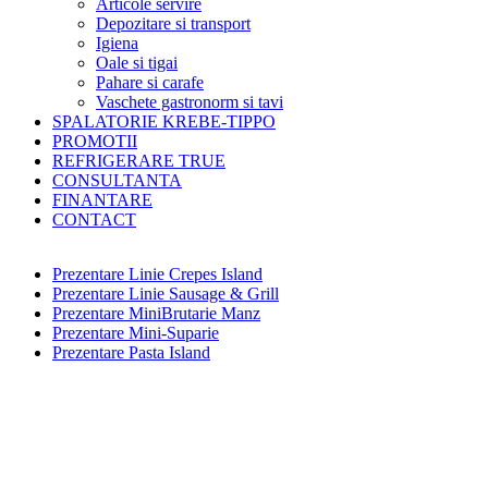
Articole servire
Depozitare si transport
Igiena
Oale si tigai
Pahare si carafe
Vaschete gastronorm si tavi
SPALATORIE KREBE-TIPPO
PROMOTII
REFRIGERARE TRUE
CONSULTANTA
FINANTARE
CONTACT
Prezentare Linie Crepes Island
Prezentare Linie Sausage & Grill
Prezentare MiniBrutarie Manz
Prezentare Mini-Suparie
Prezentare Pasta Island