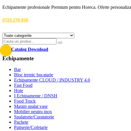
Echipamente profesionale Premium pentru Horeca. Oferte personalizate
0723.276.930
Catalog Download
Echipamente
Bar
Bloc termic bucatarie
Echipamente CLOUD / INDUSTRY 4.0
Fast Food
Hote
I Echipamente / DNSH
Food Truck
Masini spalat vase
Mobilier neutru inox
Spalatorie/Curatatorie
Pachete
Patiserie/Cofetarie