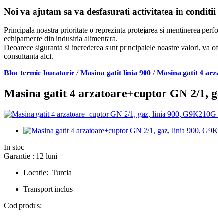
Noi va ajutam sa va desfasurati activitatea in conditii
Principala noastra prioritate o reprezinta protejarea si mentinerea per
echipamente din industria alimentara.
Deoarece siguranta si increderea sunt principalele noastre valori, va of
consultanta aici.
Bloc termic bucatarie
/
Masina gatit linia 900
/
Masina gatit 4 ar
Masina gatit 4 arzatoare+cuptor GN 2/1,
In stoc
Garantie : 12 luni
Locatie: Turcia
Transport inclus
Cod produs: