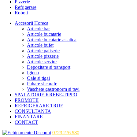
Pizzerie
Refrigerare
Roboti
Accesorii Horeca
Articole bar
Articole bucatarie
Articole bucatarie asiatica
Articole bufet
Articole patiserie
Articole pizzerie
Articole servire
Depozitare si transport
Igiena
Oale si tigai
Pahare si carafe
Vaschete gastronorm si tavi
SPALATORIE KREBE-TIPPO
PROMOTII
REFRIGERARE TRUE
CONSULTANTA
FINANTARE
CONTACT
0723.276.930