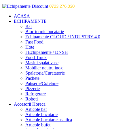
0723.276.930
ACASA
ECHIPAMENTE
Bar
Bloc termic bucatarie
Echipamente CLOUD / INDUSTRY 4.0
Fast Food
Hote
I Echipamente / DNSH
Food Truck
Masini spalat vase
Mobilier neutru inox
Spalatorie/Curatatorie
Pachete
Patiserie/Cofetarie
Pizzerie
Refrigerare
Roboti
Accesorii Horeca
Articole bar
Articole bucatarie
Articole bucatarie asiatica
Articole bufet