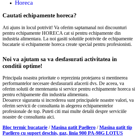
Horeca
Cautati echipamente horeca?
Ati ajuns in locul potrivit! Va oferim saptamanal noi discounturi
pentru echipamente HORECA cat si pentru echipamente din
industria alimentara. La noi gasiti solutiile potrivite de echipamente
bucatarie si echipamente horeca create special pentru profesionisti.
Noi va ajutam sa va desfasurati activitatea in
conditii optime!
Principala noastra prioritate o reprezinta protejarea si mentinerea
performantelor necesare desfasurarii afacerii dvs. De aceea, va
oferim solutii de mentenanta si service pentru echipamente horeca si
pentru echipamente din industria alimentara.
Deoarece siguranta si increderea sunt principalele noastre valori, va
oferim servicii de consultanta in alegerea echipamentelor
profesionale de top. Puteti citi mai multe detalii despre serviciile
noastre de consultanta aici.
Bloc termic bucatarie
/
Masina gatit Paellero
/
Masina gatit tip
Paellero cu suport deschis, gaz, linia 900 PA-98G LOTUS