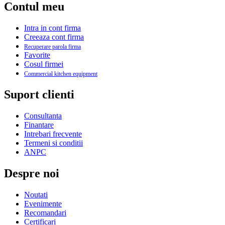
Contul meu
Intra in cont firma
Creeaza cont firma
Recuperare parola firma
Favorite
Cosul firmei
Commercial kitchen equipment
Suport clienti
Consultanta
Finantare
Intrebari frecvente
Termeni si conditii
ANPC
Despre noi
Noutati
Evenimente
Recomandari
Certificari