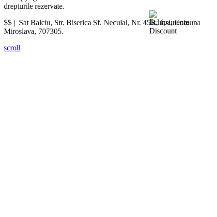
drepturile rezervate.
$$ |
Sat Balciu, Str. Biserica Sf. Neculai, Nr. 45R
,
Iasi
,
Comuna
Miroslava
,
707305
.
scroll