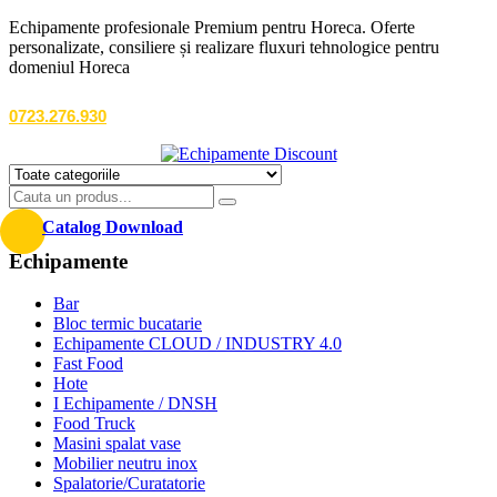
Echipamente profesionale Premium pentru Horeca. Oferte
personalizate, consiliere și realizare fluxuri tehnologice pentru
domeniul Horeca
0723.276.930
Catalog Download
Echipamente
Bar
Bloc termic bucatarie
Echipamente CLOUD / INDUSTRY 4.0
Fast Food
Hote
I Echipamente / DNSH
Food Truck
Masini spalat vase
Mobilier neutru inox
Spalatorie/Curatatorie