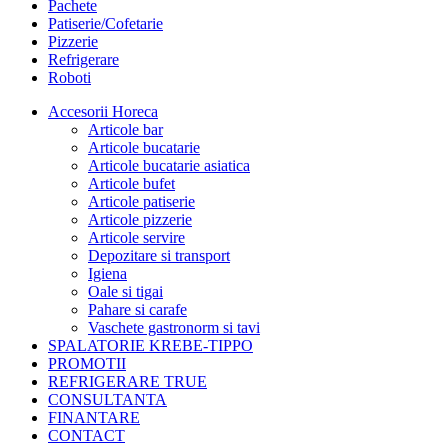
Pachete
Patiserie/Cofetarie
Pizzerie
Refrigerare
Roboti
Accesorii Horeca
Articole bar
Articole bucatarie
Articole bucatarie asiatica
Articole bufet
Articole patiserie
Articole pizzerie
Articole servire
Depozitare si transport
Igiena
Oale si tigai
Pahare si carafe
Vaschete gastronorm si tavi
SPALATORIE KREBE-TIPPO
PROMOTII
REFRIGERARE TRUE
CONSULTANTA
FINANTARE
CONTACT