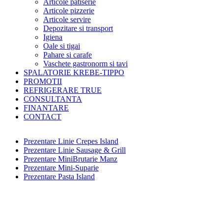
Articole patiserie
Articole pizzerie
Articole servire
Depozitare si transport
Igiena
Oale si tigai
Pahare si carafe
Vaschete gastronorm si tavi
SPALATORIE KREBE-TIPPO
PROMOTII
REFRIGERARE TRUE
CONSULTANTA
FINANTARE
CONTACT
Prezentare Linie Crepes Island
Prezentare Linie Sausage & Grill
Prezentare MiniBrutarie Manz
Prezentare Mini-Suparie
Prezentare Pasta Island