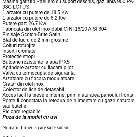
Masina gatit tip Paellero cu suport deschis, gaz, linia 900 PA-
98G LOTUS
1 arzator cu putere de 18.5 Kw
1 arzator cu putere de 8.2 Kw
Putere gaz: 26.7 Kw
Fabricata din otel inoxidabil CrNI 18/10 AISI 304
Finisaje Scotch-Brite Satin
Blat de lucru de 2 mm grosime
Colturi rotunjite
Insertii cromate
Protectie stropi
Butoane rezistente la apa IPX5
Aprindere arzator cu flacara pilot
Valva cu termocupla de siguranta
Arzatoare cu flacara modulatoare
Gratar din otel inox
Colector de lichide detasabil
Acces facil la piesele interne, prin inlaturarea panoului frontal
Poate fi conectata la reteaua de alimentare cu gaze naturale
sau butelie
Picioare reglabile
Poza de la model cu usi
Numărul firmei la care sa te sunăm