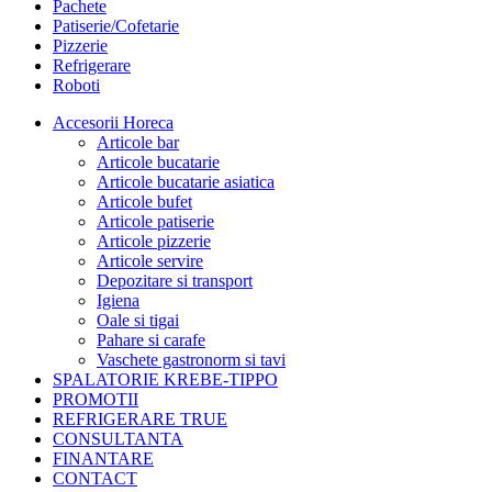
Pachete
Patiserie/Cofetarie
Pizzerie
Refrigerare
Roboti
Accesorii Horeca
Articole bar
Articole bucatarie
Articole bucatarie asiatica
Articole bufet
Articole patiserie
Articole pizzerie
Articole servire
Depozitare si transport
Igiena
Oale si tigai
Pahare si carafe
Vaschete gastronorm si tavi
SPALATORIE KREBE-TIPPO
PROMOTII
REFRIGERARE TRUE
CONSULTANTA
FINANTARE
CONTACT