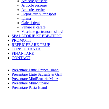
Articole patiserie
Articole pizzerie
Articole servire
Depozitare si transport
Igiena
Oale si tigai
Pahare si carafe
Vaschete gastronorm si tavi
SPALATORIE KREBE-TIPPO
PROMOTII
REFRIGERARE TRUE
CONSULTANTA
FINANTARE
CONTACT
Prezentare Linie Crepes Island
Prezentare Linie Sausage & Grill
Prezentare MiniBrutarie Manz
Prezentare Mini-Suparie
Prezentare Pasta Island