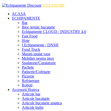
0723.276.930
ACASA
ECHIPAMENTE
Bar
Bloc termic bucatarie
Echipamente CLOUD / INDUSTRY 4.0
Fast Food
Hote
I Echipamente / DNSH
Food Truck
Masini spalat vase
Mobilier neutru inox
Spalatorie/Curatatorie
Pachete
Patiserie/Cofetarie
Pizzerie
Refrigerare
Roboti
Accesorii Horeca
Articole bar
Articole bucatarie
Articole bucatarie asiatica
Articole bufet