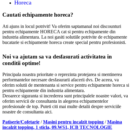
Horeca
Cautati echipamente horeca?
Ati ajuns in locul potrivit! Va oferim saptamanal noi discounturi
pentru echipamente HORECA cat si pentru echipamente din
industria alimentara. La noi gasiti solutiile potrivite de echipamente
bucatarie si echipamente horeca create special pentru profesionisti.
Noi va ajutam sa va desfasurati activitatea in
conditii optime!
Principala noastra prioritate o reprezinta protejarea si mentinerea
performantelor necesare desfasurarii afacerii dvs. De aceea, va
oferim solutii de mentenanta si service pentru echipamente horeca si
pentru echipamente din industria alimentara.
Deoarece siguranta si increderea sunt principalele noastre valori, va
oferim servicii de consultanta in alegerea echipamentelor
profesionale de top. Puteti citi mai multe detalii despre serviciile
noastre de consultanta aici.
Patiserie/Cofetarie
/
Masini pentru incalzit topping
/
Masina
incalzit topping, 1 sticla, 09.WS1, ICB TECNOLOGIE