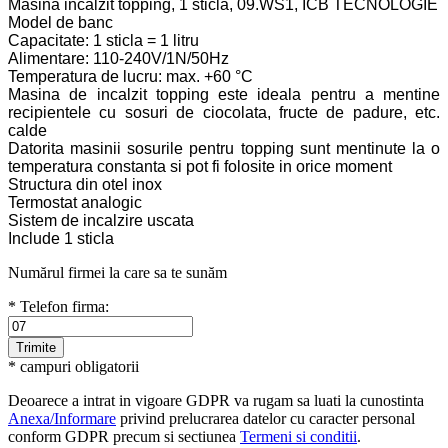
Masina incalzit topping, 1 sticla, 09.WS1, ICB TECNOLOGIE
Model de banc
Capacitate: 1 sticla = 1 litru
Alimentare: 110-240V/1N/50Hz
Temperatura de lucru: max. +60 °C
Masina de incalzit topping este ideala pentru a mentine
recipientele cu sosuri de ciocolata, fructe de padure, etc.
calde
Datorita masinii sosurile pentru topping sunt mentinute la o
temperatura constanta si pot fi folosite in orice moment
Structura din otel inox
Termostat analogic
Sistem de incalzire uscata
Include 1 sticla
Numărul firmei la care sa te sunăm
* Telefon firma:
* campuri obligatorii
Deoarece a intrat in vigoare GDPR va rugam sa luati la cunostinta
Anexa/Informare
privind prelucrarea datelor cu caracter personal
conform GDPR precum si sectiunea
Termeni si conditii
.