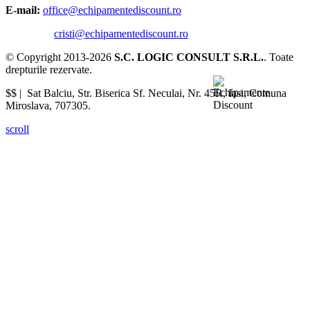
E-mail:
office@echipamentediscount.ro
cristi@echipamentediscount.ro
© Copyright 2013-2026
S.C. LOGIC CONSULT S.R.L.
. Toate
drepturile rezervate.
$$ |
Sat Balciu, Str. Biserica Sf. Neculai, Nr. 45R
,
Iasi
,
Comuna
Miroslava
,
707305
.
scroll