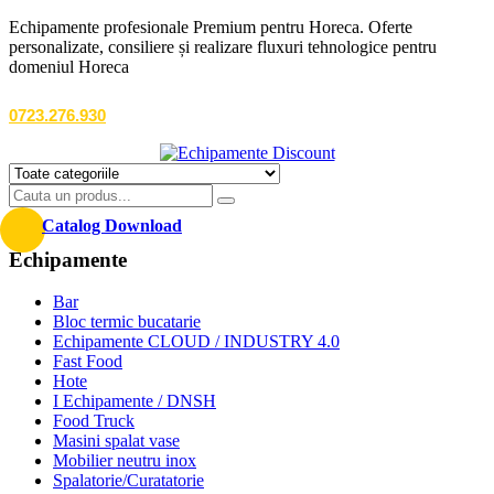
Echipamente profesionale Premium pentru Horeca. Oferte
personalizate, consiliere și realizare fluxuri tehnologice pentru
domeniul Horeca
0723.276.930
Catalog Download
Echipamente
Bar
Bloc termic bucatarie
Echipamente CLOUD / INDUSTRY 4.0
Fast Food
Hote
I Echipamente / DNSH
Food Truck
Masini spalat vase
Mobilier neutru inox
Spalatorie/Curatatorie