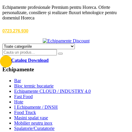
Echipamente profesionale Premium pentru Horeca. Oferte
personalizate, consiliere și realizare fluxuri tehnologice pentru
domeniul Horeca
0723.276.930
Catalog Download
Echipamente
Bar
Bloc termic bucatarie
Echipamente CLOUD / INDUSTRY 4.0
Fast Food
Hote
I Echipamente / DNSH
Food Truck
Masini spalat vase
Mobilier neutru inox
Spalatorie/Curatatorie