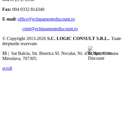
Fax:
004 0332 814340
E-mail:
office@echipamentediscount.ro
cristi@echipamentediscount.ro
© Copyright 2013-2026
S.C. LOGIC CONSULT S.R.L.
. Toate
drepturile rezervate.
$$ |
Sat Balciu, Str. Biserica Sf. Neculai, Nr. 45R
,
Iasi
,
Comuna
Miroslava
,
707305
.
scroll