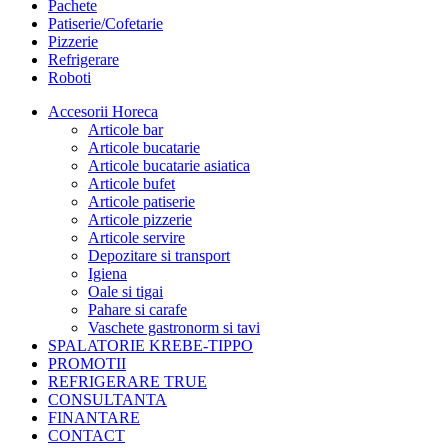
Pachete
Patiserie/Cofetarie
Pizzerie
Refrigerare
Roboti
Accesorii Horeca
Articole bar
Articole bucatarie
Articole bucatarie asiatica
Articole bufet
Articole patiserie
Articole pizzerie
Articole servire
Depozitare si transport
Igiena
Oale si tigai
Pahare si carafe
Vaschete gastronorm si tavi
SPALATORIE KREBE-TIPPO
PROMOTII
REFRIGERARE TRUE
CONSULTANTA
FINANTARE
CONTACT