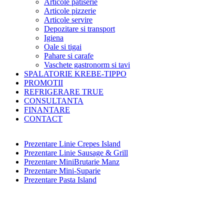
Articole patiserie
Articole pizzerie
Articole servire
Depozitare si transport
Igiena
Oale si tigai
Pahare si carafe
Vaschete gastronorm si tavi
SPALATORIE KREBE-TIPPO
PROMOTII
REFRIGERARE TRUE
CONSULTANTA
FINANTARE
CONTACT
Prezentare Linie Crepes Island
Prezentare Linie Sausage & Grill
Prezentare MiniBrutarie Manz
Prezentare Mini-Suparie
Prezentare Pasta Island