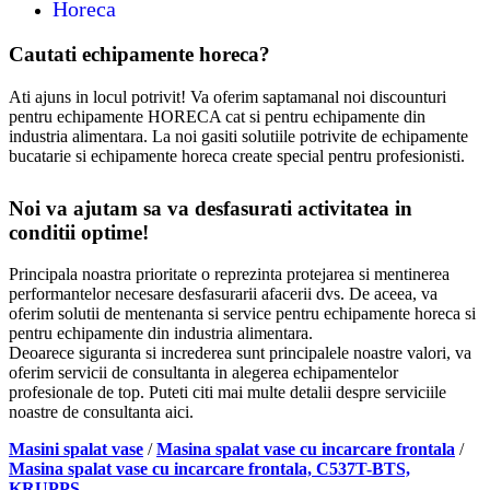
Horeca
Cautati echipamente horeca?
Ati ajuns in locul potrivit! Va oferim saptamanal noi discounturi
pentru echipamente HORECA cat si pentru echipamente din
industria alimentara. La noi gasiti solutiile potrivite de echipamente
bucatarie si echipamente horeca create special pentru profesionisti.
Noi va ajutam sa va desfasurati activitatea in
conditii optime!
Principala noastra prioritate o reprezinta protejarea si mentinerea
performantelor necesare desfasurarii afacerii dvs. De aceea, va
oferim solutii de mentenanta si service pentru echipamente horeca si
pentru echipamente din industria alimentara.
Deoarece siguranta si increderea sunt principalele noastre valori, va
oferim servicii de consultanta in alegerea echipamentelor
profesionale de top. Puteti citi mai multe detalii despre serviciile
noastre de consultanta aici.
Masini spalat vase
/
Masina spalat vase cu incarcare frontala
/
Masina spalat vase cu incarcare frontala, C537T-BTS,
KRUPPS