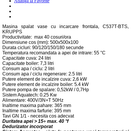
Adauga la Favorite
Masina spalat vase cu incarcare frontala, C537T-BTS,
KRUPPS
Productivitate: max 40 cosuri/ora
Dimensiune cos (mm): 500x500x100
Durata cicluri: 90/120/150/180 secunde
Temperatura recomandata a apei de intrare: 55 °C
Capacitate cuva: 24 litri
Capacitate boiler: 7,3 litri
Consum apa / ciclu: 2 litri
Consum apa / ciclu regenerare: 2.5 litri
Putere element de incalzire cuva: 2,6 kW
Putere element de incalzire boiler: 5.4 kW
Putere pompa de spalare: 0,52kW / 0,7Hp
Sistem Aquatech: 0.25 Kw
Alimentare: 400V/3N+T 50Hz
Inaltime maxima pahare: 365 mm
Inaltime maxima farfurie: 395 mm
Tavi GN 1/1 - necesita cos adecvat
Duritatea apei > 15÷ max. 40 °f
Dedurizator incorporat