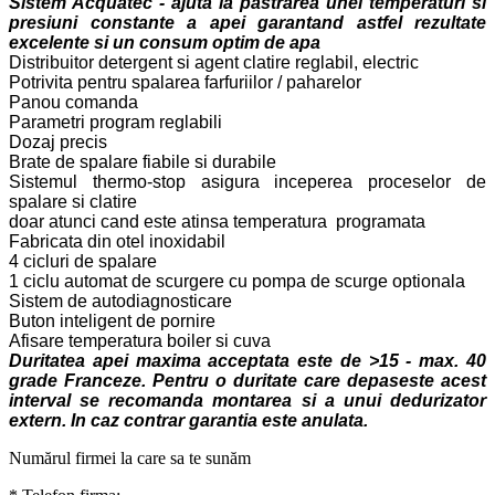
Sistem Acquatec - ajuta la pastrarea unei temperaturi si
presiuni constante a apei garantand astfel rezultate
excelente si un consum optim de apa
Distribuitor detergent si agent clatire reglabil, electric
Potrivita pentru spalarea farfuriilor / paharelor
Panou comanda
Parametri program reglabili
Dozaj precis
Brate de spalare fiabile si durabile
Sistemul thermo-stop asigura inceperea proceselor de
spalare si clatire
doar atunci cand este atinsa temperatura programata
Fabricata din otel inoxidabil
4 cicluri de spalare
1 ciclu automat de scurgere cu pompa de scurge optionala
Sistem de autodiagnosticare
Buton inteligent de pornire
Afisare temperatura boiler si cuva
Duritatea apei maxima acceptata este de >15 - max. 40
grade Franceze. Pentru o duritate care depaseste acest
interval se recomanda montarea si a unui dedurizator
extern. In caz contrar garantia este anulata.
Numărul firmei la care sa te sunăm