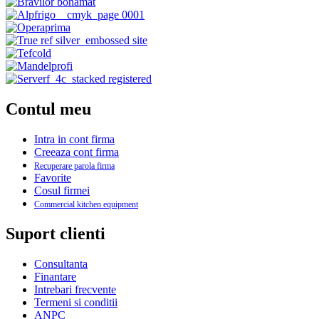
Contul meu
Intra in cont firma
Creeaza cont firma
Recuperare parola firma
Favorite
Cosul firmei
Commercial kitchen equipment
Suport clienti
Consultanta
Finantare
Intrebari frecvente
Termeni si conditii
ANPC