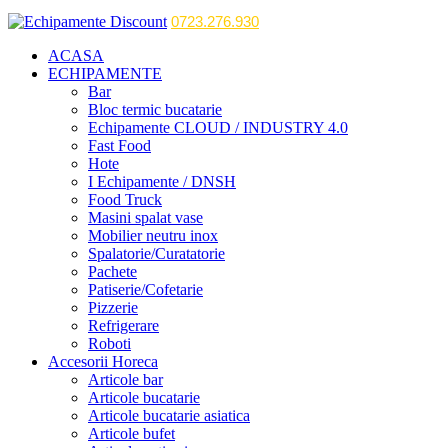
0723.276.930
ACASA
ECHIPAMENTE
Bar
Bloc termic bucatarie
Echipamente CLOUD / INDUSTRY 4.0
Fast Food
Hote
I Echipamente / DNSH
Food Truck
Masini spalat vase
Mobilier neutru inox
Spalatorie/Curatatorie
Pachete
Patiserie/Cofetarie
Pizzerie
Refrigerare
Roboti
Accesorii Horeca
Articole bar
Articole bucatarie
Articole bucatarie asiatica
Articole bufet